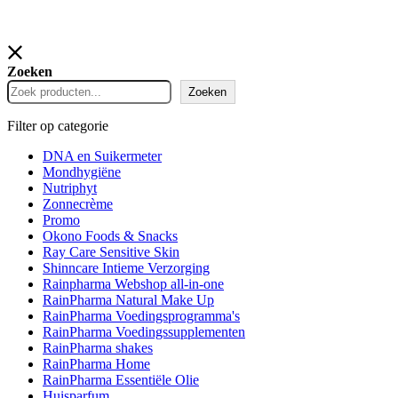
Zoeken
Zoeken
Filter op categorie
DNA en Suikermeter
Mondhygiëne
Nutriphyt
Zonnecrème
Promo
Okono Foods & Snacks
Ray Care Sensitive Skin
Shinncare Intieme Verzorging
Rainpharma Webshop all-in-one
RainPharma Natural Make Up
RainPharma Voedingsprogramma's
RainPharma Voedingssupplementen
RainPharma shakes
RainPharma Home
RainPharma Essentiële Olie
Huisparfum