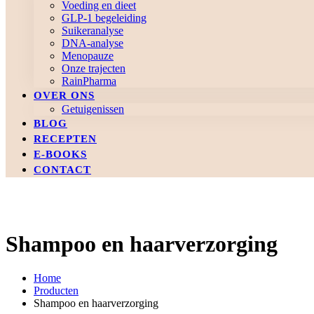
Voeding en dieet
GLP-1 begeleiding
Suikeranalyse
DNA-analyse
Menopauze
Onze trajecten
RainPharma
OVER ONS
Getuigenissen
BLOG
RECEPTEN
E-BOOKS
CONTACT
Shampoo en haarverzorging
Home
Producten
Shampoo en haarverzorging