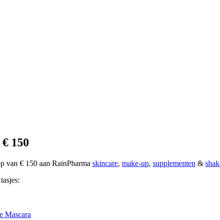
 € 150
oop van € 150 aan RainPharma
skincare
,
make-up
,
supplementen
&
shak
tasjes:
e Mascara