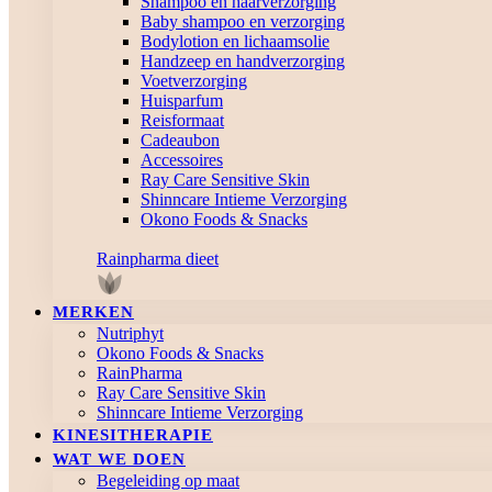
Shampoo en haarverzorging
Baby shampoo en verzorging
Bodylotion en lichaamsolie
Handzeep en handverzorging
Voetverzorging
Huisparfum
Reisformaat
Cadeaubon
Accessoires
Ray Care Sensitive Skin
Shinncare Intieme Verzorging
Okono Foods & Snacks
Rainpharma dieet
MERKEN
Nutriphyt
Okono Foods & Snacks
RainPharma
Ray Care Sensitive Skin
Shinncare Intieme Verzorging
KINESITHERAPIE
WAT WE DOEN
Begeleiding op maat