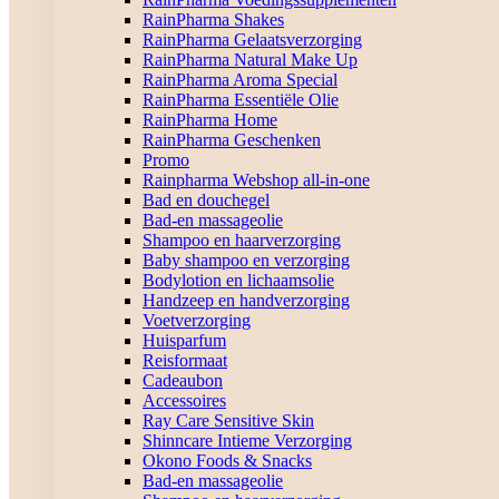
RainPharma Shakes
RainPharma Gelaatsverzorging
RainPharma Natural Make Up
RainPharma Aroma Special
RainPharma Essentiële Olie
RainPharma Home
RainPharma Geschenken
Promo
Rainpharma Webshop all-in-one
Bad en douchegel
Bad-en massageolie
Shampoo en haarverzorging
Baby shampoo en verzorging
Bodylotion en lichaamsolie
Handzeep en handverzorging
Voetverzorging
Huisparfum
Reisformaat
Cadeaubon
Accessoires
Ray Care Sensitive Skin
Shinncare Intieme Verzorging
Okono Foods & Snacks
Bad-en massageolie