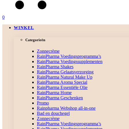
0
WINKEL
Categorieën
Zonnecrème
RainPharma Voedingsprogramma’s
RainPharma Voedingssupplementen
RainPharma Shakes
RainPharma Gelaatsverzorging
RainPharma Natural Make Up
RainPharma Aroma Special
RainPharma Essentiële Olie
RainPharma Home
RainPharma Geschenken
Promo
Rainpharma Webshop all-in-one
Bad en douchegel
Zonnecrème
RainPharma Voedingsprogramma’s
RainPharma Voedingssupplementen