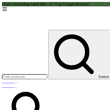
Gratis verzending vanaf €60 - 4,7/5 op Google Reviews
Zoeken:
Zoeken
Webshop
Webshop