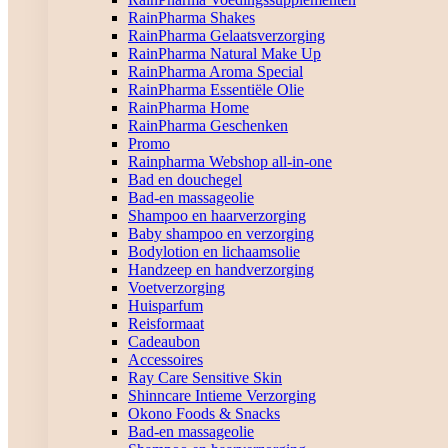
RainPharma Shakes
RainPharma Gelaatsverzorging
RainPharma Natural Make Up
RainPharma Aroma Special
RainPharma Essentiële Olie
RainPharma Home
RainPharma Geschenken
Promo
Rainpharma Webshop all-in-one
Bad en douchegel
Bad-en massageolie
Shampoo en haarverzorging
Baby shampoo en verzorging
Bodylotion en lichaamsolie
Handzeep en handverzorging
Voetverzorging
Huisparfum
Reisformaat
Cadeaubon
Accessoires
Ray Care Sensitive Skin
Shinncare Intieme Verzorging
Okono Foods & Snacks
Bad-en massageolie