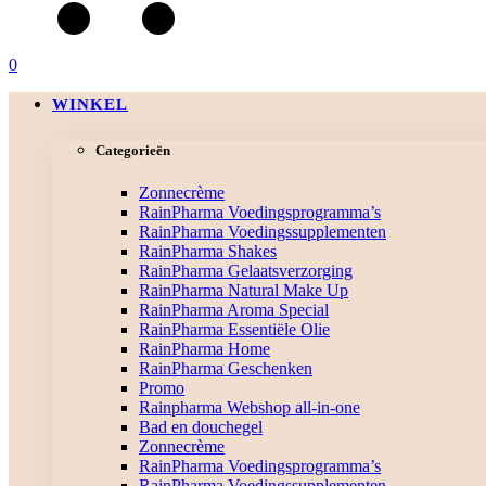
0
WINKEL
Categorieën
Zonnecrème
RainPharma Voedingsprogramma’s
RainPharma Voedingssupplementen
RainPharma Shakes
RainPharma Gelaatsverzorging
RainPharma Natural Make Up
RainPharma Aroma Special
RainPharma Essentiële Olie
RainPharma Home
RainPharma Geschenken
Promo
Rainpharma Webshop all-in-one
Bad en douchegel
Zonnecrème
RainPharma Voedingsprogramma’s
RainPharma Voedingssupplementen