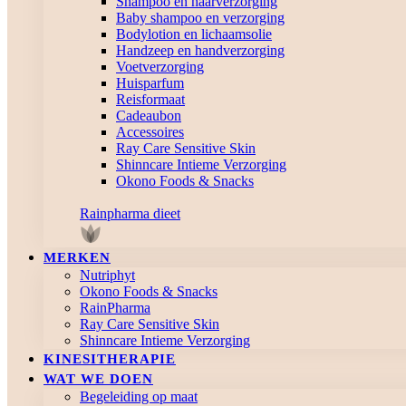
Shampoo en haarverzorging
Baby shampoo en verzorging
Bodylotion en lichaamsolie
Handzeep en handverzorging
Voetverzorging
Huisparfum
Reisformaat
Cadeaubon
Accessoires
Ray Care Sensitive Skin
Shinncare Intieme Verzorging
Okono Foods & Snacks
Rainpharma dieet
MERKEN
Nutriphyt
Okono Foods & Snacks
RainPharma
Ray Care Sensitive Skin
Shinncare Intieme Verzorging
KINESITHERAPIE
WAT WE DOEN
Begeleiding op maat