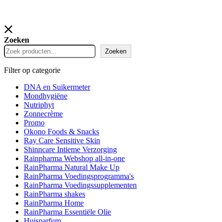
Zoeken
Zoeken
Filter op categorie
DNA en Suikermeter
Mondhygiëne
Nutriphyt
Zonnecrème
Promo
Okono Foods & Snacks
Ray Care Sensitive Skin
Shinncare Intieme Verzorging
Rainpharma Webshop all-in-one
RainPharma Natural Make Up
RainPharma Voedingsprogramma's
RainPharma Voedingssupplementen
RainPharma shakes
RainPharma Home
RainPharma Essentiële Olie
Huisparfum