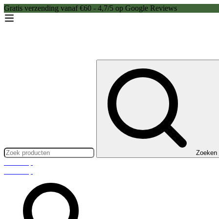
Gratis verzending vanaf €60 - 4,7/5 op Google Reviews
Zoeken:
Zoeken
Webshop
Webshop