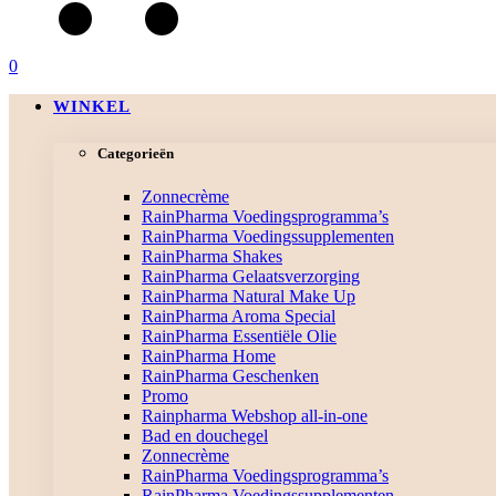
0
WINKEL
Categorieën
Zonnecrème
RainPharma Voedingsprogramma’s
RainPharma Voedingssupplementen
RainPharma Shakes
RainPharma Gelaatsverzorging
RainPharma Natural Make Up
RainPharma Aroma Special
RainPharma Essentiële Olie
RainPharma Home
RainPharma Geschenken
Promo
Rainpharma Webshop all-in-one
Bad en douchegel
Zonnecrème
RainPharma Voedingsprogramma’s
RainPharma Voedingssupplementen