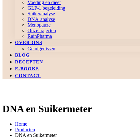
Voeding en dieet
GLP-1 begeleiding
Suikeranalyse
DNA-analyse
Menopauze
Onze trajecten
RainPharma
OVER ONS
Getuigenissen
BLOG
RECEPTEN
E-BOOKS
CONTACT
DNA en Suikermeter
Home
Producten
DNA en Suikermeter