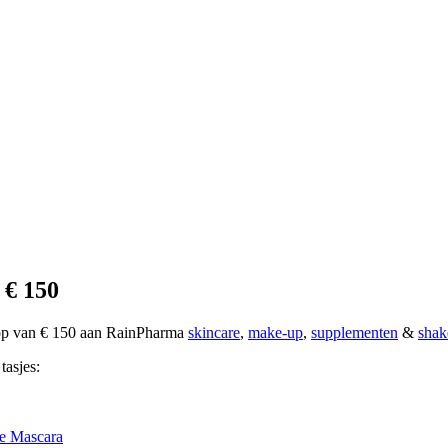
 € 150
oop van € 150 aan RainPharma
skincare
,
make-up
,
supplementen
&
shak
tasjes:
e Mascara