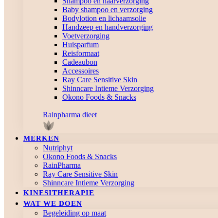
Shampoo en haarverzorging
Baby shampoo en verzorging
Bodylotion en lichaamsolie
Handzeep en handverzorging
Voetverzorging
Huisparfum
Reisformaat
Cadeaubon
Accessoires
Ray Care Sensitive Skin
Shinncare Intieme Verzorging
Okono Foods & Snacks
Rainpharma dieet
MERKEN
Nutriphyt
Okono Foods & Snacks
RainPharma
Ray Care Sensitive Skin
Shinncare Intieme Verzorging
KINESITHERAPIE
WAT WE DOEN
Begeleiding op maat