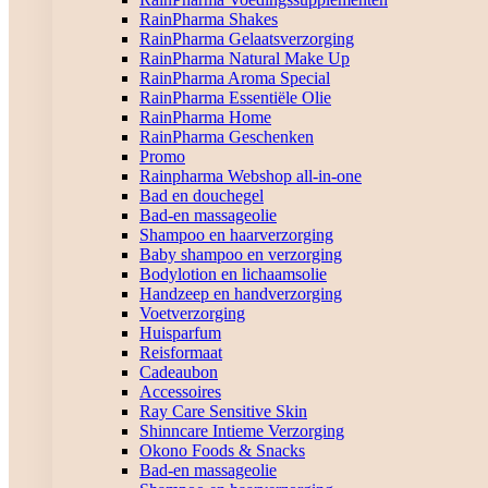
RainPharma Shakes
RainPharma Gelaatsverzorging
RainPharma Natural Make Up
RainPharma Aroma Special
RainPharma Essentiële Olie
RainPharma Home
RainPharma Geschenken
Promo
Rainpharma Webshop all-in-one
Bad en douchegel
Bad-en massageolie
Shampoo en haarverzorging
Baby shampoo en verzorging
Bodylotion en lichaamsolie
Handzeep en handverzorging
Voetverzorging
Huisparfum
Reisformaat
Cadeaubon
Accessoires
Ray Care Sensitive Skin
Shinncare Intieme Verzorging
Okono Foods & Snacks
Bad-en massageolie