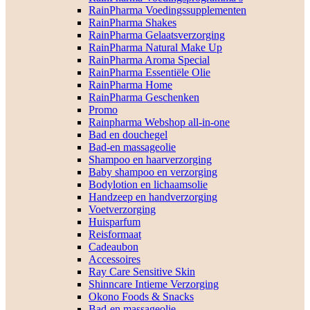
RainPharma Voedingssupplementen
RainPharma Shakes
RainPharma Gelaatsverzorging
RainPharma Natural Make Up
RainPharma Aroma Special
RainPharma Essentiële Olie
RainPharma Home
RainPharma Geschenken
Promo
Rainpharma Webshop all-in-one
Bad en douchegel
Bad-en massageolie
Shampoo en haarverzorging
Baby shampoo en verzorging
Bodylotion en lichaamsolie
Handzeep en handverzorging
Voetverzorging
Huisparfum
Reisformaat
Cadeaubon
Accessoires
Ray Care Sensitive Skin
Shinncare Intieme Verzorging
Okono Foods & Snacks
Bad-en massageolie