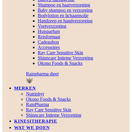
Shampoo en haarverzorging
Baby shampoo en verzorging
Bodylotion en lichaamsolie
Handzeep en handverzorging
Voetverzorging
Huisparfum
Reisformaat
Cadeaubon
Accessoires
Ray Care Sensitive Skin
Shinncare Intieme Verzorging
Okono Foods & Snacks
Rainpharma dieet
MERKEN
Nutriphyt
Okono Foods & Snacks
RainPharma
Ray Care Sensitive Skin
Shinncare Intieme Verzorging
KINESITHERAPIE
WAT WE DOEN