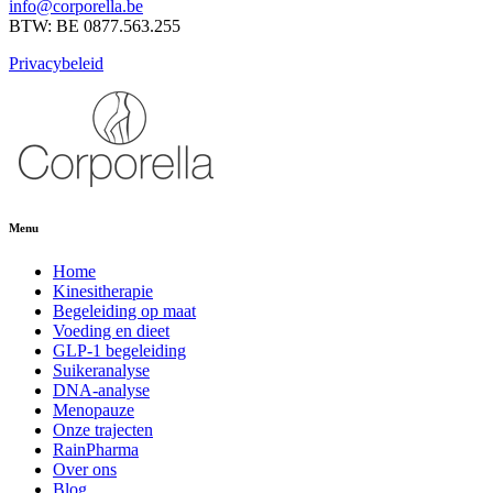
info@corporella.be
BTW: BE 0877.563.255
Privacybeleid
Menu
Home
Kinesitherapie
Begeleiding op maat
Voeding en dieet
GLP-1 begeleiding
Suikeranalyse
DNA-analyse
Menopauze
Onze trajecten
RainPharma
Over ons
Blog