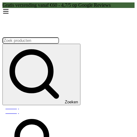
Gratis verzending vanaf €60 - 4,7/5 op Google Reviews
Zoeken:
Zoeken
Webshop
Webshop