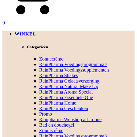
0
WINKEL
Categorieën
Zonnecrème
RainPharma Voedingsprogramma’s
RainPharma Voedingssupplementen
RainPharma Shakes
RainPharma Gelaatsverzorging
RainPharma Natural Make Up
RainPharma Aroma Special
RainPharma Essentiële Olie
RainPharma Home
RainPharma Geschenken
Promo
Rainpharma Webshop all-in-one
Bad en douchegel
Zonnecrème
RainPharma Voedingsprogramma’s