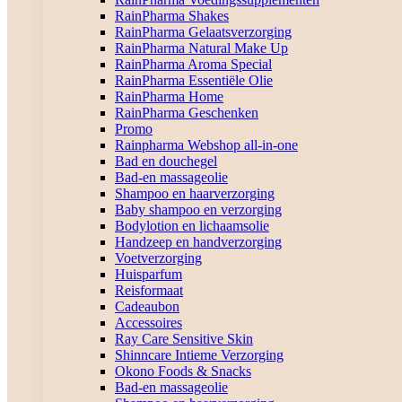
RainPharma Shakes
RainPharma Gelaatsverzorging
RainPharma Natural Make Up
RainPharma Aroma Special
RainPharma Essentiële Olie
RainPharma Home
RainPharma Geschenken
Promo
Rainpharma Webshop all-in-one
Bad en douchegel
Bad-en massageolie
Shampoo en haarverzorging
Baby shampoo en verzorging
Bodylotion en lichaamsolie
Handzeep en handverzorging
Voetverzorging
Huisparfum
Reisformaat
Cadeaubon
Accessoires
Ray Care Sensitive Skin
Shinncare Intieme Verzorging
Okono Foods & Snacks
Bad-en massageolie