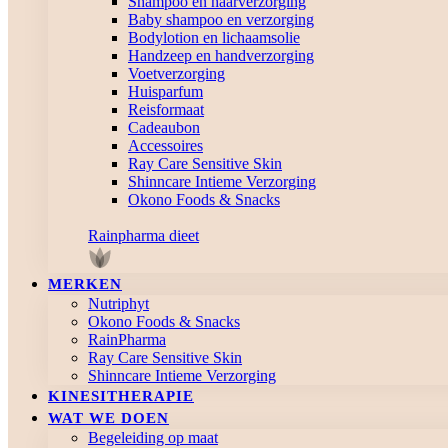
Shampoo en haarverzorging
Baby shampoo en verzorging
Bodylotion en lichaamsolie
Handzeep en handverzorging
Voetverzorging
Huisparfum
Reisformaat
Cadeaubon
Accessoires
Ray Care Sensitive Skin
Shinncare Intieme Verzorging
Okono Foods & Snacks
Rainpharma dieet
MERKEN
Nutriphyt
Okono Foods & Snacks
RainPharma
Ray Care Sensitive Skin
Shinncare Intieme Verzorging
KINESITHERAPIE
WAT WE DOEN
Begeleiding op maat