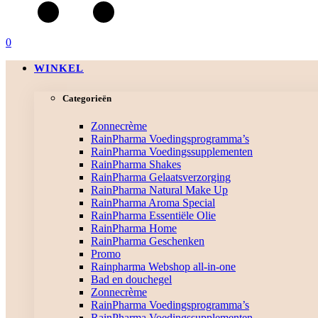
0
WINKEL
Categorieën
Zonnecrème
RainPharma Voedingsprogramma’s
RainPharma Voedingssupplementen
RainPharma Shakes
RainPharma Gelaatsverzorging
RainPharma Natural Make Up
RainPharma Aroma Special
RainPharma Essentiële Olie
RainPharma Home
RainPharma Geschenken
Promo
Rainpharma Webshop all-in-one
Bad en douchegel
Zonnecrème
RainPharma Voedingsprogramma’s
RainPharma Voedingssupplementen