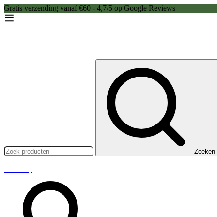
Gratis verzending vanaf €60 - 4,7/5 op Google Reviews
Zoeken:
Zoeken
Webshop
Webshop