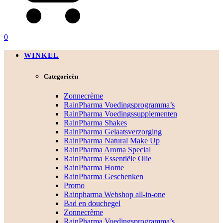
0
WINKEL
Categorieën
Zonnecrème
RainPharma Voedingsprogramma’s
RainPharma Voedingssupplementen
RainPharma Shakes
RainPharma Gelaatsverzorging
RainPharma Natural Make Up
RainPharma Aroma Special
RainPharma Essentiële Olie
RainPharma Home
RainPharma Geschenken
Promo
Rainpharma Webshop all-in-one
Bad en douchegel
Zonnecrème
RainPharma Voedingsprogramma’s