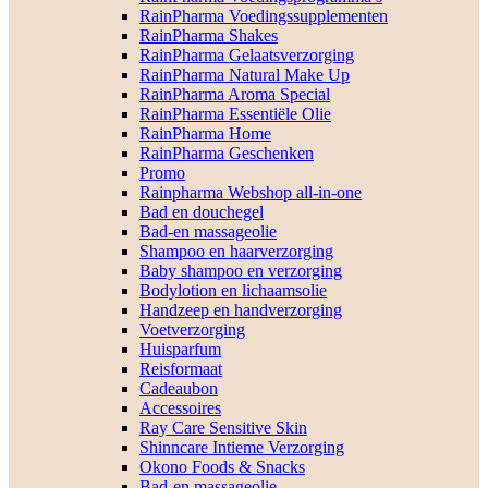
RainPharma Voedingssupplementen
RainPharma Shakes
RainPharma Gelaatsverzorging
RainPharma Natural Make Up
RainPharma Aroma Special
RainPharma Essentiële Olie
RainPharma Home
RainPharma Geschenken
Promo
Rainpharma Webshop all-in-one
Bad en douchegel
Bad-en massageolie
Shampoo en haarverzorging
Baby shampoo en verzorging
Bodylotion en lichaamsolie
Handzeep en handverzorging
Voetverzorging
Huisparfum
Reisformaat
Cadeaubon
Accessoires
Ray Care Sensitive Skin
Shinncare Intieme Verzorging
Okono Foods & Snacks
Bad-en massageolie