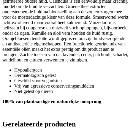
geïrriteerde oudere huid. Calendula is een eenvoudig maar krachtig
middel om de huid te verzachten. Groene thee extracten
ondersteunen de huid na blootstelling aan de zon en zorgen mee
voor de mosterdachtige kleur van deze formule. Smeerwortel werkt
licht-exfoliërend maar vooral heel kalmerend. Muizedoorn is
heilzaam bij couperose en ontzwelt vochtophopingen, bijvoorbeeld
onder de ogen. Kamille en aloë vera houden de huid rustig.
Oranjebloesem tenslotte wordt geprezen om zijn huidverzorgende
en antibacteriële eigenschappen. Een functionele geurige mix van
essentiële oliën maakt het extra prettig om dit product aan te
brengen. Zachte toetsen van oa. lavendel, ceder, patchouli, scharlei,
sandelhout en citroen verwennen je zintuigen.
Hypoallergeen
Dermatologisch getest
Geschikt voor veganisten
Vrij van agressieve conserveringsmiddelen
Niet getest op dieren
100% van plantaardige en natuurlijke oorsprong
Gerelateerde producten