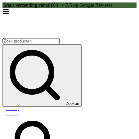
Gratis verzending vanaf €60 - 4,7/5 op Google Reviews
Zoeken:
Zoeken
Webshop
Webshop