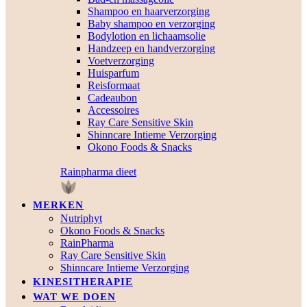
Shampoo en haarverzorging
Baby shampoo en verzorging
Bodylotion en lichaamsolie
Handzeep en handverzorging
Voetverzorging
Huisparfum
Reisformaat
Cadeaubon
Accessoires
Ray Care Sensitive Skin
Shinncare Intieme Verzorging
Okono Foods & Snacks
Rainpharma dieet
MERKEN
Nutriphyt
Okono Foods & Snacks
RainPharma
Ray Care Sensitive Skin
Shinncare Intieme Verzorging
KINESITHERAPIE
WAT WE DOEN