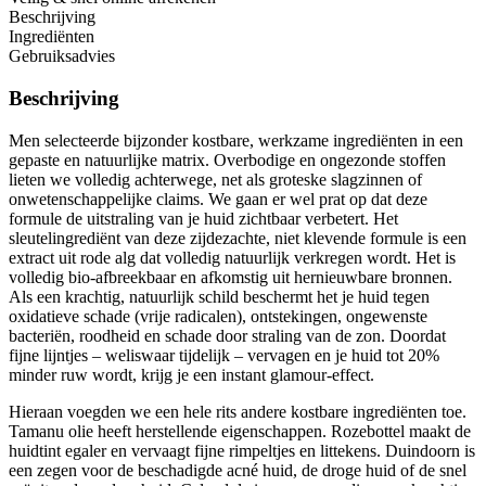
Beschrijving
Ingrediënten
Gebruiksadvies
Beschrijving
Men selecteerde bijzonder kostbare, werkzame ingrediënten in een
gepaste en natuurlijke matrix. Overbodige en ongezonde stoffen
lieten we volledig achterwege, net als groteske slagzinnen of
onwetenschappelijke claims. We gaan er wel prat op dat deze
formule de uitstraling van je huid zichtbaar verbetert. Het
sleutelingrediënt van deze zijdezachte, niet klevende formule is een
extract uit rode alg dat volledig natuurlijk verkregen wordt. Het is
volledig bio-afbreekbaar en afkomstig uit hernieuwbare bronnen.
Als een krachtig, natuurlijk schild beschermt het je huid tegen
oxidatieve schade (vrije radicalen), ontstekingen, ongewenste
bacteriën, roodheid en schade door straling van de zon. Doordat
fijne lijntjes – weliswaar tijdelijk – vervagen en je huid tot 20%
minder ruw wordt, krijg je een instant glamour-effect.
Hieraan voegden we een hele rits andere kostbare ingrediënten toe.
Tamanu olie heeft herstellende eigenschappen. Rozebottel maakt de
huidtint egaler en vervaagt fijne rimpeltjes en littekens. Duindoorn is
een zegen voor de beschadigde acné huid, de droge huid of de snel