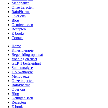
Menopauze
Onze trajecten
RainPharma
Over ons
Blog
Getuigenissen
Recepten
E-books
Contact
Home
Kinesitherapie
Begeleiding op maat
Voeding en dieet
GLP-1 begeleiding
Suikeranalyse
DNA-analyse
Menopauze
Onze trajecten
RainPharma
Over ons
Blog
Getuigenissen
Recepten
E-books