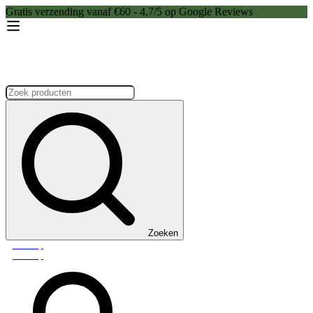
Gratis verzending vanaf €60 - 4,7/5 op Google Reviews
Zoeken:
Zoeken
Webshop
Webshop