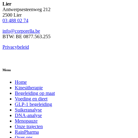
Lier
Antwerpsesteenweg 212
2500 Lier
03 488 02 74
info@corporella.be
BTW: BE 0877.563.255
Privacybeleid
Menu
Home
Kinesitherapie
Begeleiding op maat
Voeding en dieet
GLP-1 begeleiding
Suikeranalyse
DNA-analyse
Menopauze
Onze trajecten
RainPharma
Over ons