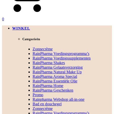
0
WINKEL
Categorieën
Zonnecrème
RainPharma Voedingsprogramma’s
RainPharma Voedingssupplementen
RainPharma Shakes
RainPharma Gelaatsverzorging
RainPharma Natural Make Up
RainPharma Aroma Special
RainPharma Essentiële Olie
RainPharma Home
RainPharma Geschenken
Promo
Rainpharma Webshop all-in-one
Bad en douchegel
Zonnecrème
RainPharma Voedingsprogramma’s