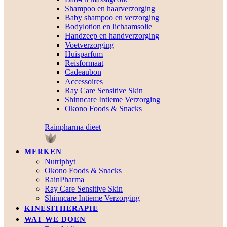
Shampoo en haarverzorging
Baby shampoo en verzorging
Bodylotion en lichaamsolie
Handzeep en handverzorging
Voetverzorging
Huisparfum
Reisformaat
Cadeaubon
Accessoires
Ray Care Sensitive Skin
Shinncare Intieme Verzorging
Okono Foods & Snacks
Rainpharma dieet
MERKEN
Nutriphyt
Okono Foods & Snacks
RainPharma
Ray Care Sensitive Skin
Shinncare Intieme Verzorging
KINESITHERAPIE
WAT WE DOEN