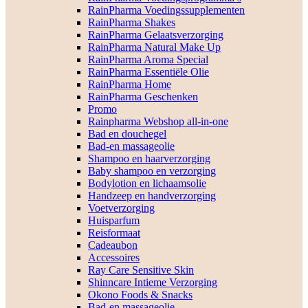
RainPharma Voedingssupplementen
RainPharma Shakes
RainPharma Gelaatsverzorging
RainPharma Natural Make Up
RainPharma Aroma Special
RainPharma Essentiële Olie
RainPharma Home
RainPharma Geschenken
Promo
Rainpharma Webshop all-in-one
Bad en douchegel
Bad-en massageolie
Shampoo en haarverzorging
Baby shampoo en verzorging
Bodylotion en lichaamsolie
Handzeep en handverzorging
Voetverzorging
Huisparfum
Reisformaat
Cadeaubon
Accessoires
Ray Care Sensitive Skin
Shinncare Intieme Verzorging
Okono Foods & Snacks
Bad-en massageolie