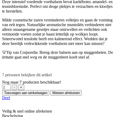
Deze intensief voedende voetbalsem bevat karitéboter, amandel- en
teunisbloemolie. Perfect om droge plekjes te verzachten en kloofjes
te herstellen.
Milde cosmetische zuren verminderen velletjes en gaan de vorming
van eelt tegen. Natuurlijke aromatische muntoliën verhinderen niet
alleen onaangename geurtjes maar ontzwellen en verlichten ook
vermoeide voeten zodat je haast letterlijk op wolkjes loopt.
Smeerwortel tenslotte heeft een kalmerend effect. Wedden dat je
deze heerlijk verkwikkende voetbalsem niet meer kan missen?
💡Tip van Corporella: Breng deze balsem aan op muggenbeten. De
irritatie gaat snel weg en de muggenbeet koelt snel af.
7
personen bekijken dit artikel
Nog maar
7
producten beschikbaar!
Hoeveelheid
-
+
Toevoegen aan winkelwagen
Meteen afrekenen
Deel
Veilig & snel online afrekenen
Beschrijving