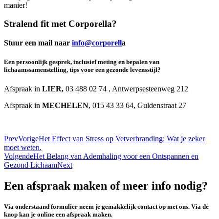
manier!
Stralend fit
met Corporella?
Stuur een mail naar
info@corporell
a
Een persoonlijk gesprek, inclusief meting en bepalen van
lichaamssamenstelling, tips voor een gezonde levensstijl?
Afspraak in
LIER,
03 488 02 74 , Antwerpsesteenweg 212
Afspraak in
MECHELEN
, 015 43 33 64, Guldenstraat 27
Prev
Vorige
Het Effect van Stress op Vetverbranding: Wat je zeker
moet weten.
Volgende
Het Belang van Ademhaling voor een Ontspannen en
Gezond Lichaam
Next
Een afspraak maken of meer info nodig?
Via onderstaand formulier neem je gemakkelijk contact op met ons. Via de
knop kan je online een afspraak maken.