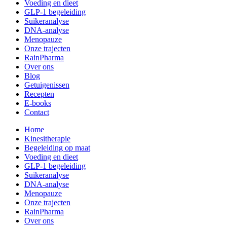
Voeding en dieet
GLP-1 begeleiding
Suikeranalyse
DNA-analyse
Menopauze
Onze trajecten
RainPharma
Over ons
Blog
Getuigenissen
Recepten
E-books
Contact
Home
Kinesitherapie
Begeleiding op maat
Voeding en dieet
GLP-1 begeleiding
Suikeranalyse
DNA-analyse
Menopauze
Onze trajecten
RainPharma
Over ons