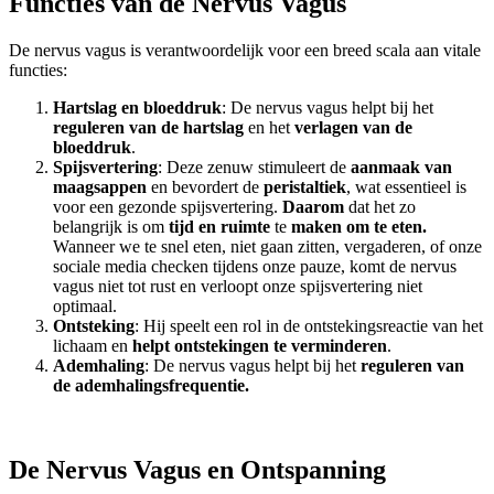
Functies van de Nervus Vagus
De nervus vagus is verantwoordelijk voor een breed scala aan vitale
functies:
Hartslag en bloeddruk
: De nervus vagus helpt bij het
reguleren van de hartslag
en het
verlagen van de
bloeddruk
.
Spijsvertering
: Deze zenuw stimuleert de
aanmaak van
maagsappen
en bevordert de
peristaltiek
, wat essentieel is
voor een gezonde spijsvertering.
Daarom
dat het zo
belangrijk is om
tijd en ruimte
te
maken om te eten.
Wanneer we te snel eten, niet gaan zitten, vergaderen, of onze
sociale media checken tijdens onze pauze, komt de nervus
vagus niet tot rust en verloopt onze spijsvertering niet
optimaal.
Ontsteking
: Hij speelt een rol in de ontstekingsreactie van het
lichaam en
helpt ontstekingen te verminderen
.
Ademhaling
: De nervus vagus helpt bij het
reguleren van
de ademhalingsfrequentie.
De Nervus Vagus en Ontspanning