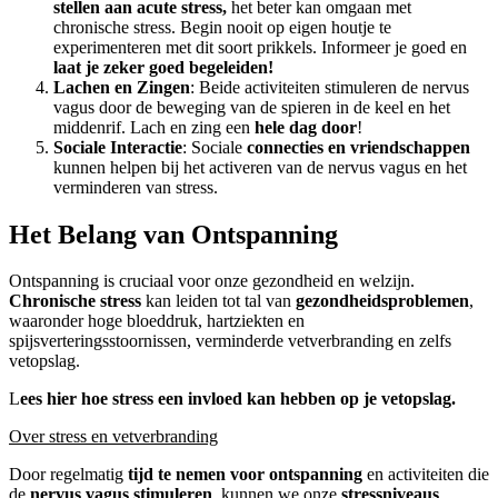
stellen aan acute stress,
het beter kan omgaan met
chronische stress. Begin nooit op eigen houtje te
experimenteren met dit soort prikkels. Informeer je goed en
laat je zeker goed begeleiden!
Lachen en Zingen
: Beide activiteiten stimuleren de nervus
vagus door de beweging van de spieren in de keel en het
middenrif. Lach en zing een
hele dag door
!
Sociale Interactie
: Sociale
connecties en vriendschappen
kunnen helpen bij het activeren van de nervus vagus en het
verminderen van stress.
Het Belang van Ontspanning
Ontspanning is cruciaal voor onze gezondheid en welzijn.
Chronische stress
kan leiden tot tal van
gezondheidsproblemen
,
waaronder hoge bloeddruk, hartziekten en
spijsverteringsstoornissen, verminderde vetverbranding en zelfs
vetopslag.
L
ees hier hoe stress een invloed kan hebben op je vetopslag.
Over stress en vetverbranding
Door regelmatig
tijd te nemen voor ontspanning
en activiteiten die
de
nervus vagus stimuleren
, kunnen we onze
stressniveaus