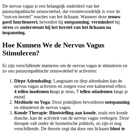
De nervus vagus is een belangrijk onderdeel van het
parasympathische zenuwstelsel, dat verantwoordelijk is voor de
“rust-en-herstel” reacties van het lichaam. Wanneer deze
zenuw
goed functioneert,
bevordert hij
ontspanning
,
vermindert
hij
stress
en
ondersteunt hij het herstel van het lichaam na
inspanning.
Hoe Kunnen We de Nervus Vagus
Stimuleren?
Er zijn verschillende manieren om de nervus vagus te stimuleren en
zo ons parasympathische zenuwstelsel te activeren:
Diepe Ademhaling
: Langzaam en diep ademhalen kan de
nervus vagus activeren en zorgen voor een kalmerend effect.
4 tellen inademen l
angs je neus,
7 tellen uitademen
langs je
mond.
Meditatie en Yoga
: Deze praktijken bevorderen
ontspanning
en stimuleren de nervus vagus.
Koude Therapie
:
Blootstelling aan koude
, zoals een koude
douche, kan de activiteit van de nervus vagus verhogen. Deze
therapie valt onder de hormetische prikkels, zo zijn er nog
verschillende. De theorie zegt dat door ons lichaam
bloot te