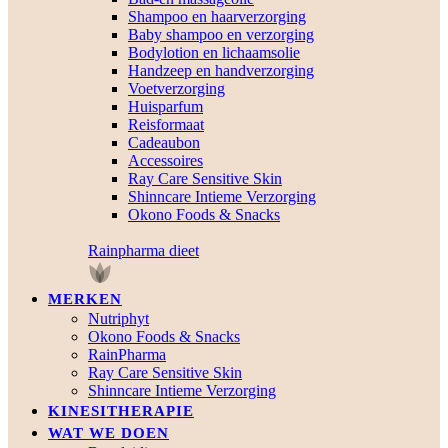
Shampoo en haarverzorging
Baby shampoo en verzorging
Bodylotion en lichaamsolie
Handzeep en handverzorging
Voetverzorging
Huisparfum
Reisformaat
Cadeaubon
Accessoires
Ray Care Sensitive Skin
Shinncare Intieme Verzorging
Okono Foods & Snacks
Rainpharma dieet
MERKEN
Nutriphyt
Okono Foods & Snacks
RainPharma
Ray Care Sensitive Skin
Shinncare Intieme Verzorging
KINESITHERAPIE
WAT WE DOEN