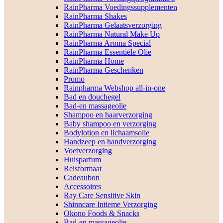
RainPharma Voedingssupplementen
RainPharma Shakes
RainPharma Gelaatsverzorging
RainPharma Natural Make Up
RainPharma Aroma Special
RainPharma Essentiële Olie
RainPharma Home
RainPharma Geschenken
Promo
Rainpharma Webshop all-in-one
Bad en douchegel
Bad-en massageolie
Shampoo en haarverzorging
Baby shampoo en verzorging
Bodylotion en lichaamsolie
Handzeep en handverzorging
Voetverzorging
Huisparfum
Reisformaat
Cadeaubon
Accessoires
Ray Care Sensitive Skin
Shinncare Intieme Verzorging
Okono Foods & Snacks
Bad-en massageolie