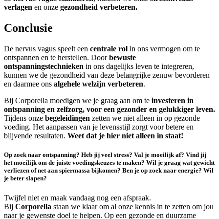
verlagen
en onze
gezondheid verbeteren.
Conclusie
De nervus vagus speelt een
centrale rol
in ons vermogen om te
ontspannen en te herstellen. Door
bewuste
ontspanningstechnieken
in ons dagelijks leven te integreren,
kunnen we de gezondheid van deze belangrijke zenuw bevorderen
en daarmee ons
algehele welzijn verbeteren
.
Bij Corporella moedigen we je graag aan om te
investeren in
ontspanning en zelfzorg, voor een gezonder en gelukkiger leven.
Tijdens onze
begeleidingen
zetten we niet alleen in op gezonde
voeding. Het aanpassen van je levensstijl zorgt voor betere en
blijvende resultaten.
Weet dat je hier niet alleen in staat!
Op zoek naar ontspanning? Heb jij veel stress? Val je moeilijk af?
Vind jij
het moeilijk om de juiste voedingskeuzes te maken? Wil je graag wat gewicht
verliezen of net aan spiermassa bijkomen?
Ben je op zoek naar energie? Wil
je beter slapen?
Twijfel niet en maak vandaag nog een afspraak.
Bij
Corporella
staan we klaar om al onze kennis in te zetten om jou
naar je gewenste doel te helpen. Op een gezonde en duurzame