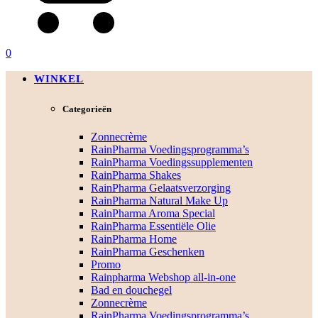
0
WINKEL
Categorieën
Zonnecrème
RainPharma Voedingsprogramma’s
RainPharma Voedingssupplementen
RainPharma Shakes
RainPharma Gelaatsverzorging
RainPharma Natural Make Up
RainPharma Aroma Special
RainPharma Essentiële Olie
RainPharma Home
RainPharma Geschenken
Promo
Rainpharma Webshop all-in-one
Bad en douchegel
Zonnecrème
RainPharma Voedingsprogramma’s