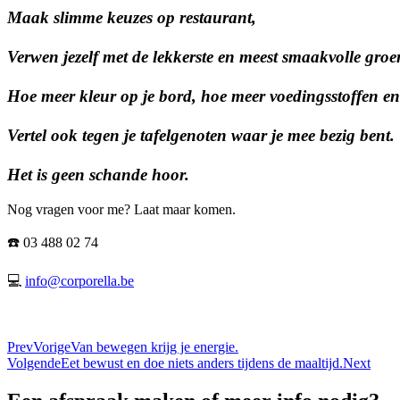
Maak slimme keuzes op restaurant,
Verwen jezelf met de lekkerste en meest smaakvolle groe
Hoe meer kleur op je bord, hoe meer voedingsstoffen en
Vertel ook tegen je tafelgenoten
waar je mee bezig bent.
Het is geen schande hoor.
Nog vragen voor me? Laat maar komen.
☎️ 03 488 02 74
💻
info@corporella.be
Prev
Vorige
Van bewegen krijg je energie.
Volgende
Eet bewust en doe niets anders tijdens de maaltijd.
Next