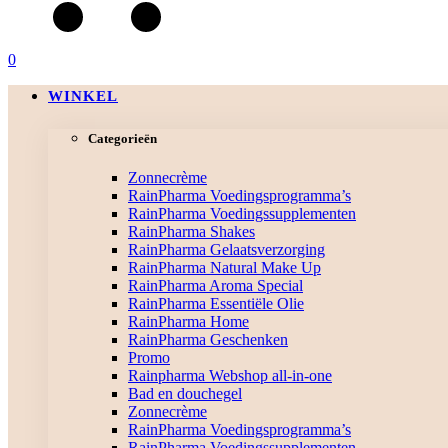
0
WINKEL
Categorieën
Zonnecrème
RainPharma Voedingsprogramma’s
RainPharma Voedingssupplementen
RainPharma Shakes
RainPharma Gelaatsverzorging
RainPharma Natural Make Up
RainPharma Aroma Special
RainPharma Essentiële Olie
RainPharma Home
RainPharma Geschenken
Promo
Rainpharma Webshop all-in-one
Bad en douchegel
Zonnecrème
RainPharma Voedingsprogramma’s
RainPharma Voedingssupplementen