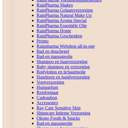
RainPharma Shakes
RainPharma Gelaatsverzorging
RainPharma Natural Make Up
RainPharma Aroma Special
RainPharma Essentiële Olie
RainPharma Home
RainPharma Geschenken
Promo
Rainpharma Webshop all-in-one
Bad en douchegel
Bad-en massageolie
Shampoo en haarverzorging
Baby shampoo en verzorging
Bodylotion en lichaamsolie
Handzeep en handverzorging
Voetverzorging
Huisparfum
Reisformaat
Cadeaubon
Accessoires
Ray Care Sensitive Skin
Shinncare Intieme Verzorging
Okono Foods & Snacks
Bad-en massageolie