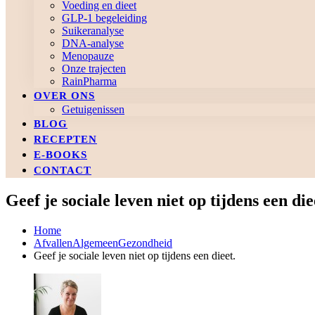
Voeding en dieet
GLP-1 begeleiding
Suikeranalyse
DNA-analyse
Menopauze
Onze trajecten
RainPharma
OVER ONS
Getuigenissen
BLOG
RECEPTEN
E-BOOKS
CONTACT
Geef je sociale leven niet op tijdens een die
Home
Afvallen
Algemeen
Gezondheid
Geef je sociale leven niet op tijdens een dieet.