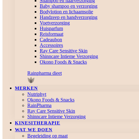
Shampoo en haarverzorging
Baby shampoo en verzorging
Bodylotion en lichaamsolie
Handzeep en handverzorging
Voetverzorging
Huisparfum
Reisformaat
Cadeaubon
Accessoires
Ray Care Sensitive Skin
Shinncare Intieme Verzorging
Okono Foods & Snacks
Rainpharma dieet
MERKEN
Nutriphyt
Okono Foods & Snacks
RainPharma
Ray Care Sensitive Skin
Shinncare Intieme Verzorging
KINESITHERAPIE
WAT WE DOEN
Begeleiding op maat