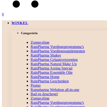
0
WINKEL
Categorieën
Zonnecrème
RainPharma Voedingsprogramma’s
RainPharma Voedingssupplementen
RainPharma Shakes
RainPharma Gelaatsverzorging
RainPharma Natural Make Up
RainPharma Aroma Special
RainPharma Essentiële Olie
RainPharma Home
RainPharma Geschenken
Promo
Rainpharma Webshop all-in-one
Bad en douchegel
Zonnecrème
RainPharma Voedingsprogramma’s
RainPharma Voedingssupplementen