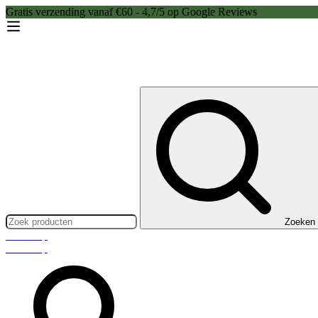
Gratis verzending vanaf €60 - 4,7/5 op Google Reviews
Zoeken:
Zoeken
Webshop
Webshop