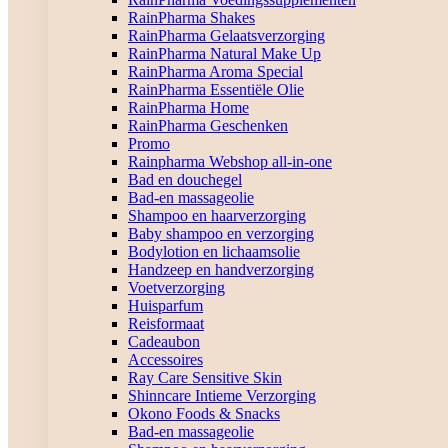
RainPharma Shakes
RainPharma Gelaatsverzorging
RainPharma Natural Make Up
RainPharma Aroma Special
RainPharma Essentiële Olie
RainPharma Home
RainPharma Geschenken
Promo
Rainpharma Webshop all-in-one
Bad en douchegel
Bad-en massageolie
Shampoo en haarverzorging
Baby shampoo en verzorging
Bodylotion en lichaamsolie
Handzeep en handverzorging
Voetverzorging
Huisparfum
Reisformaat
Cadeaubon
Accessoires
Ray Care Sensitive Skin
Shinncare Intieme Verzorging
Okono Foods & Snacks
Bad-en massageolie