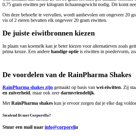
0,75 gram eiwitten per kilogram lichaamsgewicht nodig. Dit komt ne
Om deze behoefte te vervullen, wordt aanbevolen om ongeveer 20 gram
vis of 2 eieren bevatten elk ongeveer 20 gram eiwitten.
De juiste eiwitbronnen kiezen
In plaats van koemelk kan je beter kiezen voor alternatieven zoals 
prima keuze. Een andere
handige optie
is eiwitten in poedervorm, zo
De voordelen van de RainPharma Shakes
RainPharma shakes zijn
gemaakt op basis van
wei-eiwitten
. Zij s
en zuiverheid
, maar ook zeer
darmvriendelijk
.
Met
RainPharma shakes
kun je ervoor zorgen dat je elke dag voldoe
Stralend fit
met Corporella?
Stuur een mail naar
info@corporell
a