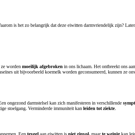
Waarom is het zo belangrijk dat deze eiwitten darmvriendelijk zijn? La
m: ze worden
moeilijk afgebroken
in ons lichaam. Het ontbreekt ons aan
caseïnes uit bijvoorbeeld koemelk worden geconsumeerd, kunnen ze on
Een ongezond darmstelsel kan zich manifesteren in verschillende
symp
tige stoelgang. Verminderde immuniteit kan
leiden tot ziekte
.
f opnemen. Een
teveel
aan eiwitten is
niet zinvol,
maar
te weinig
kan lei