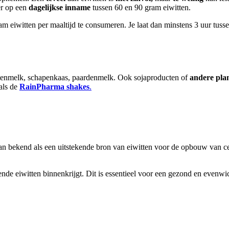
er op een
dagelijkse inname
tussen 60 en 90 gram eiwitten.
 eiwitten per maaltijd te consumeren. Je laat dan minstens 3 uur tuss
geitenmelk, schapenkaas, paardenmelk. Ook sojaproducten of
andere pla
als de
RainPharma shakes
.
taan bekend als een uitstekende bron van eiwitten voor de opbouw van ce
nde eiwitten binnenkrijgt. Dit is essentieel voor een gezond en evenwic