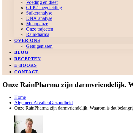
Voeding en dieet
GLP-1 begeleiding
Suikeranalyse
DNA-analyse
Menopauze
Onze trajecten
RainPharma
OVER ONS
Getuigenissen
BLOG
RECEPTEN
E-BOOKS
CONTACT
Onze RainPharma zijn darmvriendelijk. W
Home
Algemeen
Afvallen
Gezondheid
Onze RainPharma zijn darmvriendelijk. Waarom is dat belangri