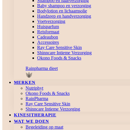
Shampoo en haarverzorging
Baby shampoo en verzorging
Bodylotion en lichaamsolie
Handzeep en handverzorging
Voetverzorging
Huisparfum
Reisformaat
Cadeaubon
Accessoires
Ray Care Sensitive Skin
Shinncare Intieme Verzorging
Okono Foods & Snacks
Rainpharma dieet
MERKEN
Nutriphyt
Okono Foods & Snacks
RainPharma
Ray Care Sensitive Skin
Shinncare Intieme Verzorging
KINESITHERAPIE
WAT WE DOEN
Begeleiding op maat