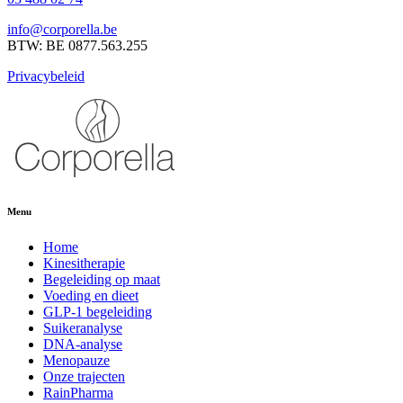
info@corporella.be
BTW: BE 0877.563.255
Privacybeleid
Menu
Home
Kinesitherapie
Begeleiding op maat
Voeding en dieet
GLP-1 begeleiding
Suikeranalyse
DNA-analyse
Menopauze
Onze trajecten
RainPharma