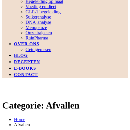
Begeleiding op maat
Voeding en dieet
GLP-1 begeleiding
Suikeranalyse
DNA-analyse
Menopauze
Onze trajecten
RainPharma
OVER ONS
Getuigenissen
BLOG
RECEPTEN
E-BOOKS
CONTACT
Categorie: Afvallen
Home
Afvallen