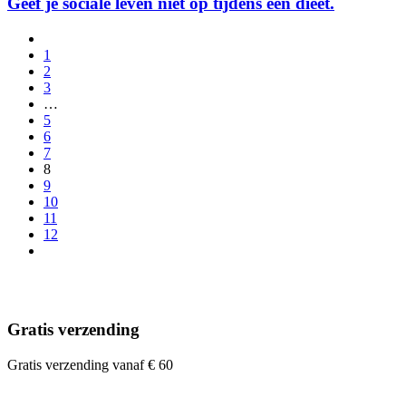
Geef je sociale leven niet op tijdens een dieet.
1
2
3
…
5
6
7
8
9
10
11
12
Gratis verzending
Gratis verzending vanaf € 60