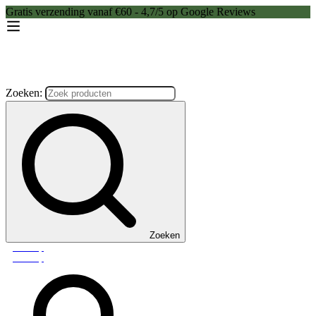
Gratis verzending vanaf €60 - 4,7/5 op Google Reviews
Zoeken:
Zoeken
Webshop
Webshop