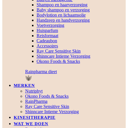
Shampoo en haarverzorging
Baby shampoo en verzorging
Bodylotion en lichaamsolie
Handzeep en handverzorging
Voetverzorging
Huisparfum
Reisformaat
Cadeaubon
Accessoires
Ray Care Sensitive Skin
Shinncare Intieme Verzorging
Okono Foods & Snacks
Rainpharma dieet
MERKEN
Nutriphyt
Okono Foods & Snacks
RainPharma
Ray Care Sensitive Skin
Shinncare Intieme Verzorging
KINESITHERAPIE
WAT WE DOEN