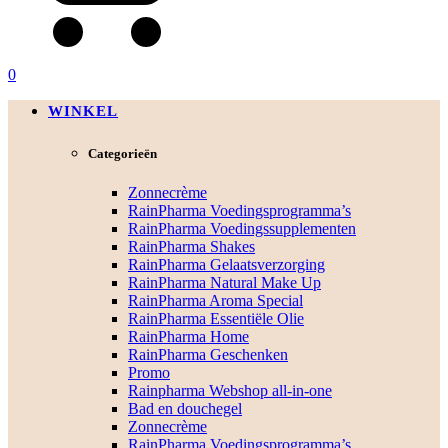
0
WINKEL
Categorieën
Zonnecrème
RainPharma Voedingsprogramma’s
RainPharma Voedingssupplementen
RainPharma Shakes
RainPharma Gelaatsverzorging
RainPharma Natural Make Up
RainPharma Aroma Special
RainPharma Essentiële Olie
RainPharma Home
RainPharma Geschenken
Promo
Rainpharma Webshop all-in-one
Bad en douchegel
Zonnecrème
RainPharma Voedingsprogramma’s