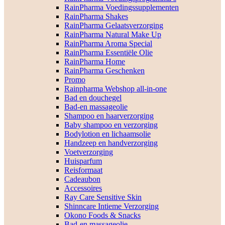
RainPharma Voedingssupplementen
RainPharma Shakes
RainPharma Gelaatsverzorging
RainPharma Natural Make Up
RainPharma Aroma Special
RainPharma Essentiële Olie
RainPharma Home
RainPharma Geschenken
Promo
Rainpharma Webshop all-in-one
Bad en douchegel
Bad-en massageolie
Shampoo en haarverzorging
Baby shampoo en verzorging
Bodylotion en lichaamsolie
Handzeep en handverzorging
Voetverzorging
Huisparfum
Reisformaat
Cadeaubon
Accessoires
Ray Care Sensitive Skin
Shinncare Intieme Verzorging
Okono Foods & Snacks
Bad-en massageolie