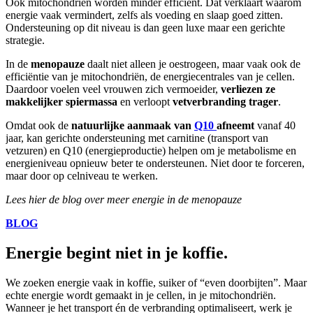
Ook mitochondriën worden minder efficiënt. Dat verklaart waarom
energie vaak vermindert, zelfs als voeding en slaap goed zitten.
Ondersteuning op dit niveau is dan geen luxe maar een gerichte
strategie.
In de
menopauze
daalt niet alleen je oestrogeen, maar vaak ook de
efficiëntie van je mitochondriën, de energiecentrales van je cellen.
Daardoor voelen veel vrouwen zich vermoeider,
verliezen ze
makkelijker spiermassa
en verloopt
vetverbranding trager
.
Omdat ook de
natuurlijke aanmaak van
Q10
afneemt
vanaf 40
jaar, kan gerichte ondersteuning met carnitine (transport van
vetzuren) en Q10 (energieproductie) helpen om je metabolisme en
energieniveau opnieuw beter te ondersteunen. Niet door te forceren,
maar door op celniveau te werken.
Lees hier de blog over meer energie in de menopauze
BLOG
Energie begint niet in je koffie.
We zoeken energie vaak in koffie, suiker of “even doorbijten”. Maar
echte energie wordt gemaakt in je cellen, in je mitochondriën.
Wanneer je het transport én de verbranding optimaliseert, werk je