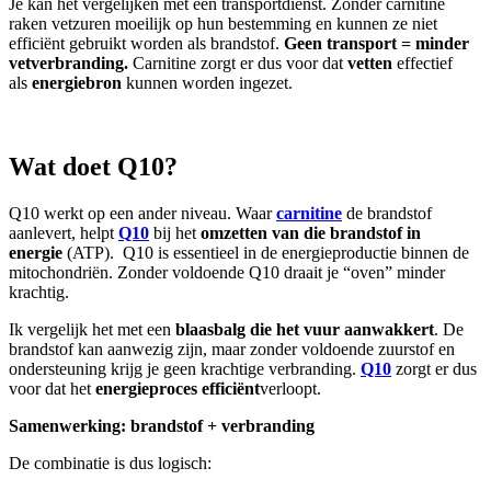
Je kan het vergelijken met een transportdienst. Zonder carnitine
raken vetzuren moeilijk op hun bestemming en kunnen ze niet
efficiënt gebruikt worden als brandstof.
Geen transport = minder
vetverbranding.
Carnitine zorgt er dus voor dat
vetten
effectief
als
energiebron
kunnen worden ingezet.
Wat doet Q10?
Q10 werkt op een ander niveau. Waar
carnitine
de brandstof
aanlevert, helpt
Q10
bij het
omzetten van die brandstof in
energie
(ATP). Q10 is essentieel in de energieproductie binnen de
mitochondriën. Zonder voldoende Q10 draait je “oven” minder
krachtig.
Ik vergelijk het met een
blaasbalg die het vuur aanwakkert
. De
brandstof kan aanwezig zijn, maar zonder voldoende zuurstof en
ondersteuning krijg je geen krachtige verbranding.
Q10
zorgt er dus
voor dat het
energieproces efficiënt
verloopt.
Samenwerking: brandstof + verbranding
De combinatie is dus logisch: