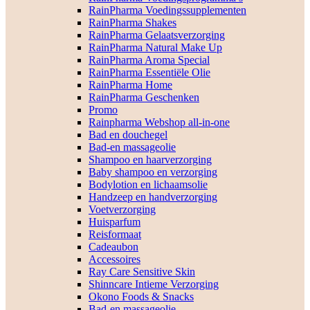
RainPharma Voedingssupplementen
RainPharma Shakes
RainPharma Gelaatsverzorging
RainPharma Natural Make Up
RainPharma Aroma Special
RainPharma Essentiële Olie
RainPharma Home
RainPharma Geschenken
Promo
Rainpharma Webshop all-in-one
Bad en douchegel
Bad-en massageolie
Shampoo en haarverzorging
Baby shampoo en verzorging
Bodylotion en lichaamsolie
Handzeep en handverzorging
Voetverzorging
Huisparfum
Reisformaat
Cadeaubon
Accessoires
Ray Care Sensitive Skin
Shinncare Intieme Verzorging
Okono Foods & Snacks
Bad-en massageolie