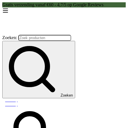
Gratis verzending vanaf €60 - 4,7/5 op Google Reviews
Zoeken:
Zoeken
Webshop
Webshop