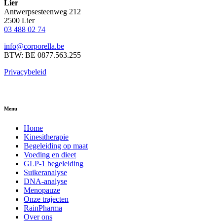
Lier
Antwerpsesteenweg 212
2500 Lier
03 488 02 74
info@corporella.be
BTW: BE 0877.563.255
Privacybeleid
Menu
Home
Kinesitherapie
Begeleiding op maat
Voeding en dieet
GLP-1 begeleiding
Suikeranalyse
DNA-analyse
Menopauze
Onze trajecten
RainPharma
Over ons