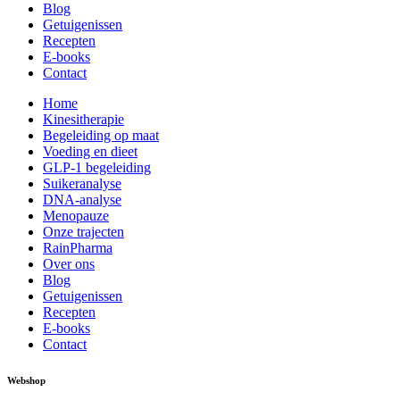
Blog
Getuigenissen
Recepten
E-books
Contact
Home
Kinesitherapie
Begeleiding op maat
Voeding en dieet
GLP-1 begeleiding
Suikeranalyse
DNA-analyse
Menopauze
Onze trajecten
RainPharma
Over ons
Blog
Getuigenissen
Recepten
E-books
Contact
Webshop