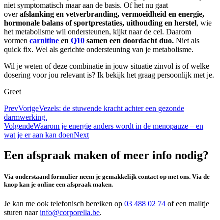
niet symptomatisch maar aan de basis. Of het nu gaat
over
afslanking en vetverbranding, vermoeidheid en energie,
hormonale balans of sportprestaties, uithouding en herstel
, wie
het metabolisme wil ondersteunen, kijkt naar de cel. Daarom
vormen
carnitine
en
Q10
samen een doordacht duo.
Niet als
quick fix. Wel als gerichte ondersteuning van je metabolisme.
Wil je weten of deze combinatie in jouw situatie zinvol is of welke
dosering voor jou relevant is? Ik bekijk het graag persoonlijk met je.
Greet
Prev
Vorige
Vezels: de stuwende kracht achter een gezonde
darmwerking.
Volgende
Waarom je energie anders wordt in de menopauze – en
wat je er aan kan doen
Next
Een afspraak maken of meer info nodig?
Via onderstaand formulier neem je gemakkelijk contact op met ons. Via de
knop kan je online een afspraak maken.
Je kan me ook telefonisch bereiken op
03 488 02 74
of een mailtje
sturen naar
info@corporella.be
.