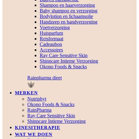
Shampoo en haarverzorging
Baby shampoo en verzorging
Bodylotion en lichaamsolie
Handzeep en handverzorging
Voetverzorging
Huisparfum
Reisformaat
Cadeaubon
Accessoires
Ray Care Sensitive Skin
Shinncare Intieme Verzorging
Okono Foods & Snacks
Rainpharma dieet
MERKEN
Nutriphyt
Okono Foods & Snacks
RainPharma
Ray Care Sensitive Skin
Shinncare Intieme Verzorging
KINESITHERAPIE
WAT WE DOEN