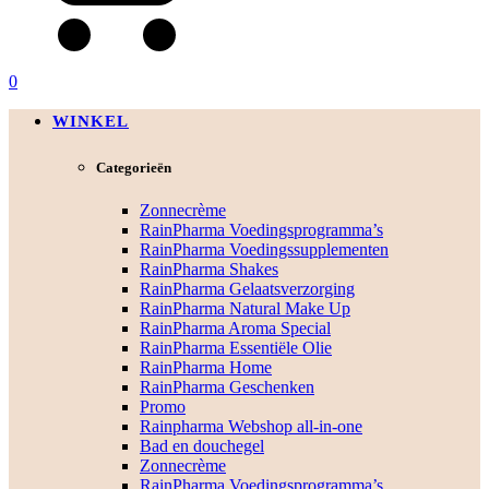
0
WINKEL
Categorieën
Zonnecrème
RainPharma Voedingsprogramma’s
RainPharma Voedingssupplementen
RainPharma Shakes
RainPharma Gelaatsverzorging
RainPharma Natural Make Up
RainPharma Aroma Special
RainPharma Essentiële Olie
RainPharma Home
RainPharma Geschenken
Promo
Rainpharma Webshop all-in-one
Bad en douchegel
Zonnecrème
RainPharma Voedingsprogramma’s