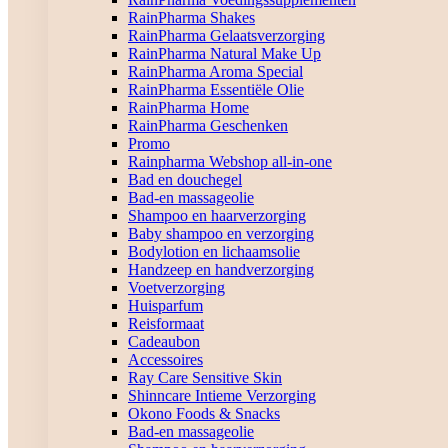
RainPharma Shakes
RainPharma Gelaatsverzorging
RainPharma Natural Make Up
RainPharma Aroma Special
RainPharma Essentiële Olie
RainPharma Home
RainPharma Geschenken
Promo
Rainpharma Webshop all-in-one
Bad en douchegel
Bad-en massageolie
Shampoo en haarverzorging
Baby shampoo en verzorging
Bodylotion en lichaamsolie
Handzeep en handverzorging
Voetverzorging
Huisparfum
Reisformaat
Cadeaubon
Accessoires
Ray Care Sensitive Skin
Shinncare Intieme Verzorging
Okono Foods & Snacks
Bad-en massageolie