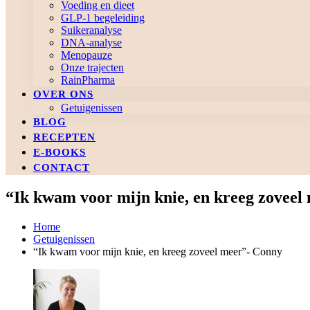
Voeding en dieet
GLP-1 begeleiding
Suikeranalyse
DNA-analyse
Menopauze
Onze trajecten
RainPharma
OVER ONS
Getuigenissen
BLOG
RECEPTEN
E-BOOKS
CONTACT
“Ik kwam voor mijn knie, en kreeg zoveel
Home
Getuigenissen
“Ik kwam voor mijn knie, en kreeg zoveel meer”- Conny