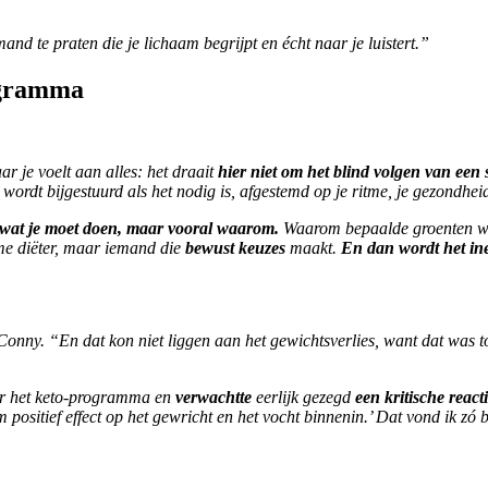
d te praten die je lichaam begrijpt en écht naar je luistert.”
ogramma
ar je voelt aan alles: het draait
hier niet om het blind volgen van een
ordt bijgestuurd als het nodig is, afgestemd op je ritme, je gezondheid
wat
je moet doen, maar vooral
waarom
.
Waarom bepaalde groenten wel
ame diëter, maar iemand die
bewust keuzes
maakt.
En dan wordt het in
t Conny. “En dat kon niet liggen aan het gewichtsverlies, want dat was
er het keto-programma en
verwachtte
eerlijk gezegd
een kritische react
orm positief effect op het gewricht en het vocht binnenin.’ Dat vond ik zó