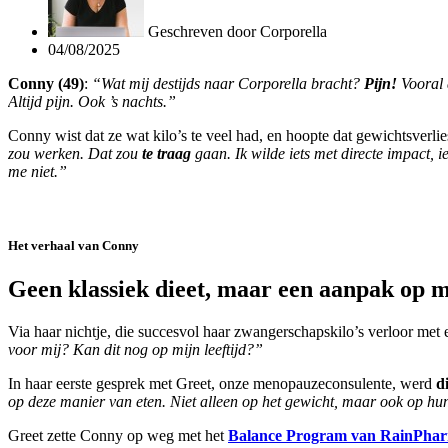
Geschreven door
Corporella
04/08/2025
Conny (49)
:
“Wat mij destijds naar Corporella bracht?
Pijn!
Vooral d
Altijd pijn. Ook ’s nachts.”
Conny wist dat ze wat kilo’s te veel had, en hoopte dat gewichtsver
zou werken. Dat zou
te traag
gaan. Ik wilde iets met directe impact, i
me niet.”
Het verhaal van Conny
Geen klassiek dieet, maar een aanpak op 
Via haar nichtje, die succesvol haar zwangerschapskilo’s verloor met
voor mij? Kan dit nog op mijn leeftijd?”
In haar eerste gesprek met Greet, onze menopauzeconsulente, werd
d
op deze manier van eten. Niet alleen op het gewicht, maar ook op hun
Greet zette Conny op weg met het
Balance Program van RainPha