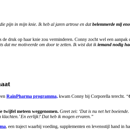
ie pijn in mijn knie. Ik heb al jaren artrose en dat
belemmerde mij enor
lies de druk op haar knie zou verminderen. Conny zocht wel een aanpak 
ets dat me motiveerde om door te zetten. Ik wist dat ik
iemand nodig had
maat
 een
RainPharma programma,
kwam Conny bij Corporella terecht.
“
ie twijfel meteen weggenomen.
Greet zei:
‘Dat is nu net het boeiende
 klachten.’ En eerlijk? Dat heb ik mogen ervaren.”
rma
, een traject waarbij voeding, supplementen en levensstijl hand in 