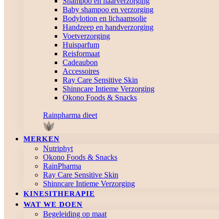
Shampoo en haarverzorging
Baby shampoo en verzorging
Bodylotion en lichaamsolie
Handzeep en handverzorging
Voetverzorging
Huisparfum
Reisformaat
Cadeaubon
Accessoires
Ray Care Sensitive Skin
Shinncare Intieme Verzorging
Okono Foods & Snacks
Rainpharma dieet
MERKEN
Nutriphyt
Okono Foods & Snacks
RainPharma
Ray Care Sensitive Skin
Shinncare Intieme Verzorging
KINESITHERAPIE
WAT WE DOEN
Begeleiding op maat