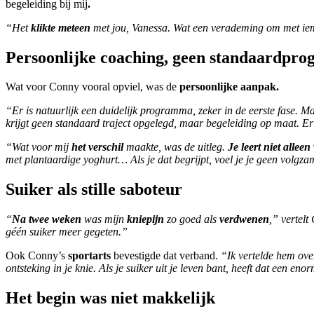
begeleiding bij mij
.
“Het
klikte meteen
met jou, Vanessa. Wat een verademing om met ieman
Persoonlijke coaching, geen standaardpr
Wat voor Conny vooral opviel, was de
persoonlijke aanpak
.
“Er is natuurlijk een duidelijk programma, zeker in de eerste fase. Ma
krijgt geen standaard traject opgelegd, maar begeleiding op maat. Er w
“Wat voor mij
het verschil
maakte, was de uitleg.
Je leert niet alleen
met plantaardige yoghurt… Als je dat begrijpt, voel je je geen volgz
Suiker als stille saboteur
“
Na twee weken
was mijn
kniepijn
zo goed als
verdwenen
,” vertel
géén suiker meer gegeten.”
Ook Conny’s
sportarts
bevestigde dat verband.
“Ik vertelde hem ov
ontsteking in je knie. Als je suiker uit je leven bant, heeft dat een en
Het begin was niet makkelijk