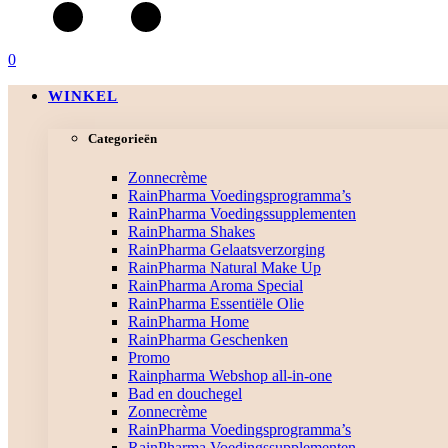
0
WINKEL
Categorieën
Zonnecrème
RainPharma Voedingsprogramma’s
RainPharma Voedingssupplementen
RainPharma Shakes
RainPharma Gelaatsverzorging
RainPharma Natural Make Up
RainPharma Aroma Special
RainPharma Essentiële Olie
RainPharma Home
RainPharma Geschenken
Promo
Rainpharma Webshop all-in-one
Bad en douchegel
Zonnecrème
RainPharma Voedingsprogramma’s
RainPharma Voedingssupplementen