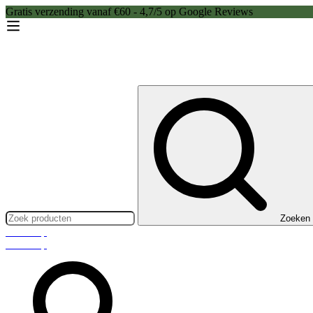
Gratis verzending vanaf €60 - 4,7/5 op Google Reviews
Zoeken:
Zoeken
Webshop
Webshop