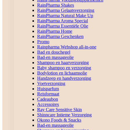
RainPharma Shakes
RainPharma Gelaatsverzorging
RainPharma Natural Make Up
RainPharma Aroma Special
RainPharma Essentiële Olie
RainPharma Home
RainPharma Geschenken
Promo
Rainpharma Webshop all-in-one
Bad en douchegel
Bad-en massageolie
Shampoo en haarverzorging
Baby shampoo en verzorging
Bodylotion en lichaamsolie
Handzeep en handverzorging
Voetverzorging
Huisparfum
Reisformaat
Cadeaubon
Accessoires
Ray Care Sensitive Skin
Shinncare Intieme Verzorging
Okono Foods & Snacks
Bad-en massageolie