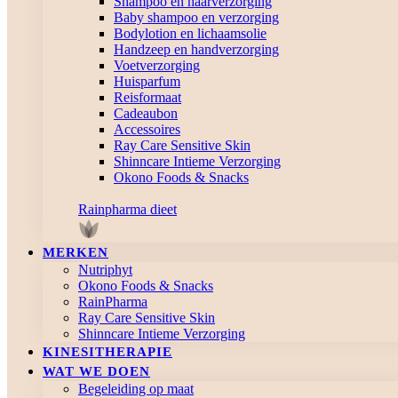
Shampoo en haarverzorging
Baby shampoo en verzorging
Bodylotion en lichaamsolie
Handzeep en handverzorging
Voetverzorging
Huisparfum
Reisformaat
Cadeaubon
Accessoires
Ray Care Sensitive Skin
Shinncare Intieme Verzorging
Okono Foods & Snacks
Rainpharma dieet
MERKEN
Nutriphyt
Okono Foods & Snacks
RainPharma
Ray Care Sensitive Skin
Shinncare Intieme Verzorging
KINESITHERAPIE
WAT WE DOEN
Begeleiding op maat