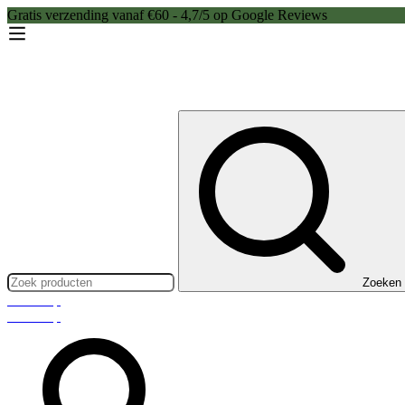
Gratis verzending vanaf €60 - 4,7/5 op Google Reviews
Zoeken:
Zoeken
Webshop
Webshop