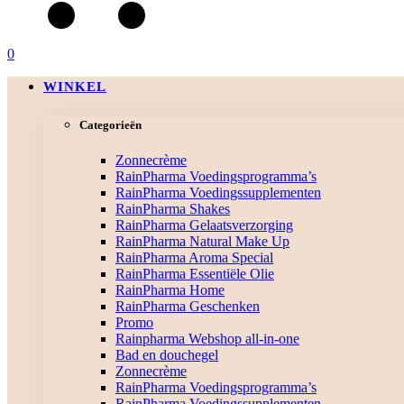
0
WINKEL
Categorieën
Zonnecrème
RainPharma Voedingsprogramma’s
RainPharma Voedingssupplementen
RainPharma Shakes
RainPharma Gelaatsverzorging
RainPharma Natural Make Up
RainPharma Aroma Special
RainPharma Essentiële Olie
RainPharma Home
RainPharma Geschenken
Promo
Rainpharma Webshop all-in-one
Bad en douchegel
Zonnecrème
RainPharma Voedingsprogramma’s
RainPharma Voedingssupplementen