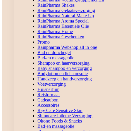
RainPharma Shakes
RainPharma Gelaatsverzorging
RainPharma Natural Make Up
RainPharma Aroma Special
RainPharma Essentiële Olie
RainPharma Home
RainPharma Geschenken
Promo
Rainpharma Webshop all-in-one
Bad en douchegel
Bad-en massageolie
Shampoo en haarverzorging
Baby shampoo en verzorging
Bodylotion en lichaamsolie
Handzeep en handverzorging
Voetverzorging
Huisparfum
Reisformaat
Cadeaubon
Accessoires
Ray Care Sensitive Skin
Shinncare Intieme Verzorging
Okono Foods & Snacks
Bad-en massageolie