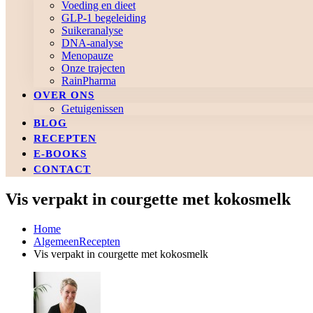
Voeding en dieet
GLP-1 begeleiding
Suikeranalyse
DNA-analyse
Menopauze
Onze trajecten
RainPharma
OVER ONS
Getuigenissen
BLOG
RECEPTEN
E-BOOKS
CONTACT
Vis verpakt in courgette met kokosmelk
Home
Algemeen
Recepten
Vis verpakt in courgette met kokosmelk