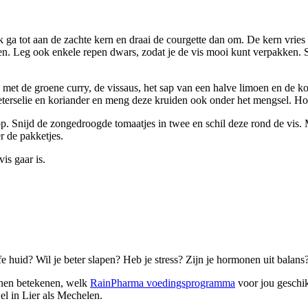
 ga tot aan de zachte kern en draai de courgette dan om. De kern vries 
en. Leg ook enkele repen dwars, zodat je de vis mooi kunt verpakken. Sm
en met de groene curry, de vissaus, het sap van een halve limoen en de 
s peterselie en koriander en meng deze kruiden ook onder het mengsel. H
p. Snijd de zongedroogde tomaatjes in twee en schil deze rond de vis.
r de pakketjes.
is gaar is.
 huid? Wil je beter slapen? Heb je stress? Zijn je hormonen uit balans
nnen betekenen, welk
RainPharma voedingsprogramma
voor jou geschik
el in Lier als Mechelen.