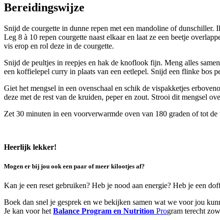
Bereidingswijze
Snijd de courgette in dunne repen met een mandoline of dunschiller. Ik
Leg 8 à 10 repen courgette naast elkaar en laat ze een beetje overlapp
vis erop en rol deze in de courgette.
Snijd de peultjes in reepjes en hak de knoflook fijn. Meng alles sam
een koffielepel curry in plaats van een eetlepel. Snijd een flinke bo
Giet het mengsel in een ovenschaal en schik de vispakketjes erboveno
deze met de rest van de kruiden, peper en zout. Strooi dit mengsel ove
Zet 30 minuten in een voorverwarmde oven van 180 graden of tot de v
Heerlijk lekker!
Mogen er bij jou ook een paar of meer kilootjes af?
Kan je een reset gebruiken? Heb je nood aan energie? Heb je een doffe
Boek dan snel je gesprek en we bekijken samen wat we voor jou ku
Je kan voor het
Balance Program en Nutrition
Pro
gram terecht zow