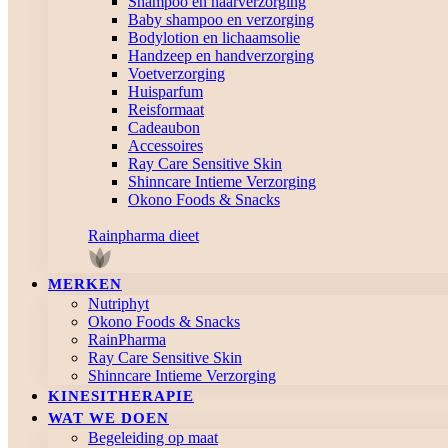
Shampoo en haarverzorging
Baby shampoo en verzorging
Bodylotion en lichaamsolie
Handzeep en handverzorging
Voetverzorging
Huisparfum
Reisformaat
Cadeaubon
Accessoires
Ray Care Sensitive Skin
Shinncare Intieme Verzorging
Okono Foods & Snacks
Rainpharma dieet
MERKEN
Nutriphyt
Okono Foods & Snacks
RainPharma
Ray Care Sensitive Skin
Shinncare Intieme Verzorging
KINESITHERAPIE
WAT WE DOEN
Begeleiding op maat