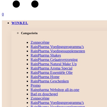
0
WINKEL
Categorieën
Zonnecrème
RainPharma Voedingsprogramma’s
RainPharma Voedingssupplementen
RainPharma Shakes
RainPharma Gelaatsverzorging
RainPharma Natural Make Up
RainPharma Aroma Special
RainPharma Essentiële Olie
RainPharma Home
RainPharma Geschenken
Promo
Rainpharma Webshop all-in-one
Bad en douchegel
Zonnecrème
RainPharma Voedingsprogramma’s
RainPharma Voedingssupplementen