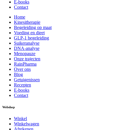
E-books
Contact
Home
Kinesitherapie
Begeleiding op maat
Voeding en dieet
GLP-1 begeleiding
Suikeranalyse
DNA-analyse
Menopauze
Onze trajecten
RainPharma
Over ons
Blog
Getuigenissen
Recepten
E-books
Contact
Webshop
Winkel
Winkelwagen
Afrekenen