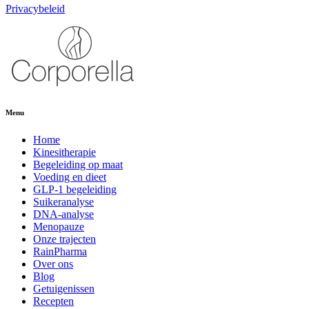
Privacybeleid
Menu
Home
Kinesitherapie
Begeleiding op maat
Voeding en dieet
GLP-1 begeleiding
Suikeranalyse
DNA-analyse
Menopauze
Onze trajecten
RainPharma
Over ons
Blog
Getuigenissen
Recepten