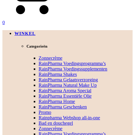
0
WINKEL
Categorieën
Zonnecrème
RainPharma Voedingsprogramma’s
RainPharma Voedingssupplementen
RainPharma Shakes
RainPharma Gelaatsverzorging
RainPharma Natural Make Up
RainPharma Aroma Special
RainPharma Essentiële Olie
RainPharma Home
RainPharma Geschenken
Promo
Rainpharma Webshop all-in-one
Bad en douchegel
Zonnecrème
RainPharma Voedingsprogramma’s