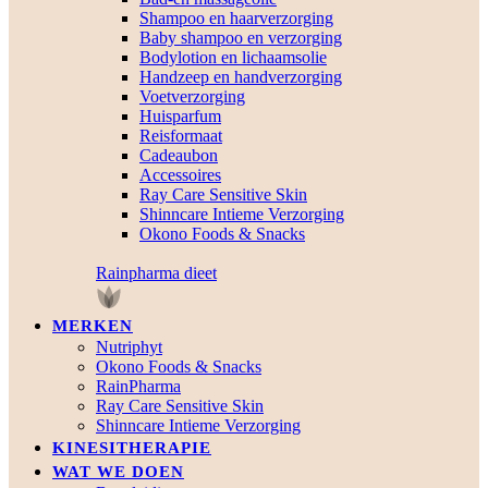
Shampoo en haarverzorging
Baby shampoo en verzorging
Bodylotion en lichaamsolie
Handzeep en handverzorging
Voetverzorging
Huisparfum
Reisformaat
Cadeaubon
Accessoires
Ray Care Sensitive Skin
Shinncare Intieme Verzorging
Okono Foods & Snacks
Rainpharma dieet
MERKEN
Nutriphyt
Okono Foods & Snacks
RainPharma
Ray Care Sensitive Skin
Shinncare Intieme Verzorging
KINESITHERAPIE
WAT WE DOEN