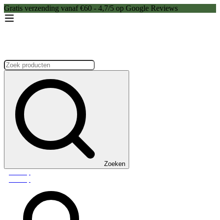
Gratis verzending vanaf €60 - 4,7/5 op Google Reviews
Zoeken:
Zoeken
Webshop
Webshop