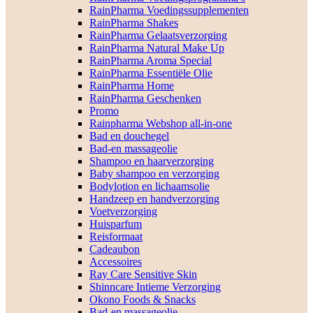
RainPharma Voedingssupplementen
RainPharma Shakes
RainPharma Gelaatsverzorging
RainPharma Natural Make Up
RainPharma Aroma Special
RainPharma Essentiële Olie
RainPharma Home
RainPharma Geschenken
Promo
Rainpharma Webshop all-in-one
Bad en douchegel
Bad-en massageolie
Shampoo en haarverzorging
Baby shampoo en verzorging
Bodylotion en lichaamsolie
Handzeep en handverzorging
Voetverzorging
Huisparfum
Reisformaat
Cadeaubon
Accessoires
Ray Care Sensitive Skin
Shinncare Intieme Verzorging
Okono Foods & Snacks
Bad-en massageolie