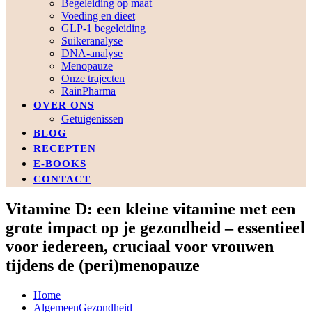
Begeleiding op maat
Voeding en dieet
GLP-1 begeleiding
Suikeranalyse
DNA-analyse
Menopauze
Onze trajecten
RainPharma
OVER ONS
Getuigenissen
BLOG
RECEPTEN
E-BOOKS
CONTACT
Vitamine D: een kleine vitamine met een
grote impact op je gezondheid – essentieel
voor iedereen, cruciaal voor vrouwen
tijdens de (peri)menopauze
Home
Algemeen
Gezondheid