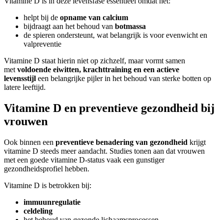
Vitamine D is in deze levensfase essentieel omdat het:
helpt bij de
opname van calcium
bijdraagt aan het behoud van
botmassa
de spieren ondersteunt, wat belangrijk is voor evenwicht en
valpreventie
Vitamine D staat hierin niet op zichzelf, maar vormt samen
met
voldoende eiwitten, krachttraining en een actieve
levensstijl
een belangrijke pijler in het behoud van sterke botten op
latere leeftijd.
Vitamine D en preventieve gezondheid bij
vrouwen
Ook binnen een
preventieve benadering van gezondheid
krijgt
vitamine D steeds meer aandacht. Studies tonen aan dat vrouwen
met een goede vitamine D-status vaak een gunstiger
gezondheidsprofiel hebben.
Vitamine D is betrokken bij:
immuunregulatie
celdeling
het behoud van gezonde lichaamsprocessen