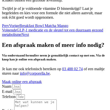
schakel binnen een gezonde levensstijl.
Twijfel je of je voldoende vitamine D binnenkrijgt? Laat je
begeleiden en kies voor een formule die niet alleen aanvult, maar
ook écht goed wordt opgenomen.
Prev
Vorige
Breakfast Bowl Matcha Mango
Volgende
GLP-1 medicatie en de sleutel tot een duurzaam gezond
metabolisme
Next
Een afspraak maken of meer info nodig?
Via onderstaand formulier neem je gemakkelijk contact op met ons. Via de
knop kan je online een afspraak maken.
Je kan me ook telefonisch bereiken op
03 488 02 74
of een mailtje
sturen naar
info@corporella.be
.
Maak online een afspraak
Naam
E-mail
Telefoon