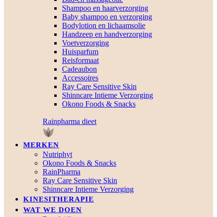
Shampoo en haarverzorging
Baby shampoo en verzorging
Bodylotion en lichaamsolie
Handzeep en handverzorging
Voetverzorging
Huisparfum
Reisformaat
Cadeaubon
Accessoires
Ray Care Sensitive Skin
Shinncare Intieme Verzorging
Okono Foods & Snacks
Rainpharma dieet
MERKEN
Nutriphyt
Okono Foods & Snacks
RainPharma
Ray Care Sensitive Skin
Shinncare Intieme Verzorging
KINESITHERAPIE
WAT WE DOEN