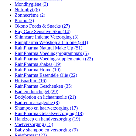
Mondhygiëne
(3)
Nutriphyt
(6)
Zonnecrème
(2)
Promo
(3)
Okono Foods & Snacks
(27)
Ray Care Sensitive Skin
(14)
Shinncare Intieme Verzorging
(3)
Rainpharma Webshop all-in-one
(241)
RainPharma Natural Make Up
(51)
RainPharma Voedingsprogramma's
(5)
RainPharma Voedingssupplementen
(22)
RainPharma shakes
(19)
RainPharma Home
(19)
RainPharma Essentiële Olie
(22)
Huisparfum
(16)
RainPharma Geschenken
(35)
Bad en douchegel
(29)
Bodylotion en lichaamsolie
(21)
Bad-en massageolie
(8)
Shampoo en haarverzorging
(17)
RainPharma Gelaatsverzorging
(18)
Handzeep en handverzorging
(19)
Voetverzorging
(15)
Baby shampoo en verzorging
(9)
Reisformaat
(22)