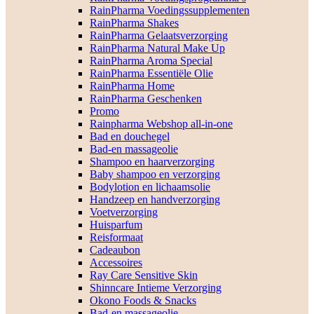
RainPharma Voedingssupplementen
RainPharma Shakes
RainPharma Gelaatsverzorging
RainPharma Natural Make Up
RainPharma Aroma Special
RainPharma Essentiële Olie
RainPharma Home
RainPharma Geschenken
Promo
Rainpharma Webshop all-in-one
Bad en douchegel
Bad-en massageolie
Shampoo en haarverzorging
Baby shampoo en verzorging
Bodylotion en lichaamsolie
Handzeep en handverzorging
Voetverzorging
Huisparfum
Reisformaat
Cadeaubon
Accessoires
Ray Care Sensitive Skin
Shinncare Intieme Verzorging
Okono Foods & Snacks
Bad-en massageolie