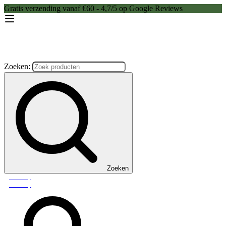
Gratis verzending vanaf €60 - 4,7/5 op Google Reviews
Zoeken:
Zoeken
Webshop
Webshop