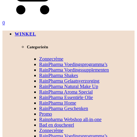
0
WINKEL
Categorieën
Zonnecrème
RainPharma Voedingsprogramma’s
RainPharma Voedingssupplementen
RainPharma Shakes
RainPharma Gelaatsverzorging
RainPharma Natural Make Up
RainPharma Aroma Special
RainPharma Essentiële Olie
RainPharma Home
RainPharma Geschenken
Promo
Rainpharma Webshop all-in-one
Bad en douchegel
Zonnecrème
RainPharma Voedingsprogramma’s