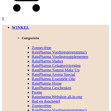
0
WINKEL
Categorieën
Zonnecrème
RainPharma Voedingsprogramma’s
RainPharma Voedingssupplementen
RainPharma Shakes
RainPharma Gelaatsverzorging
RainPharma Natural Make Up
RainPharma Aroma Special
RainPharma Essentiële Olie
RainPharma Home
RainPharma Geschenken
Promo
Rainpharma Webshop all-in-one
Bad en douchegel
Zonnecrème
RainPharma Voedingsprogramma’s