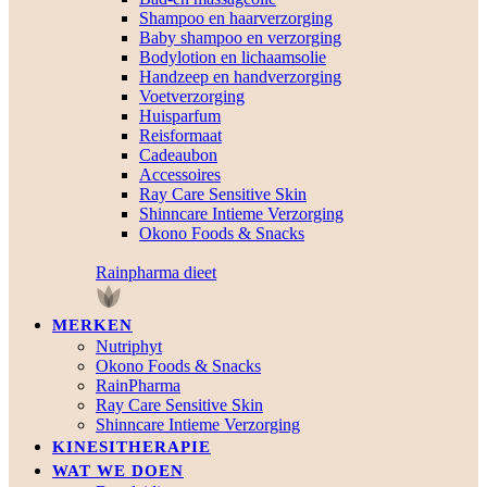
Shampoo en haarverzorging
Baby shampoo en verzorging
Bodylotion en lichaamsolie
Handzeep en handverzorging
Voetverzorging
Huisparfum
Reisformaat
Cadeaubon
Accessoires
Ray Care Sensitive Skin
Shinncare Intieme Verzorging
Okono Foods & Snacks
Rainpharma dieet
MERKEN
Nutriphyt
Okono Foods & Snacks
RainPharma
Ray Care Sensitive Skin
Shinncare Intieme Verzorging
KINESITHERAPIE
WAT WE DOEN