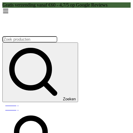
Gratis verzending vanaf €60 - 4,7/5 op Google Reviews
Zoeken:
Zoeken
Webshop
Webshop