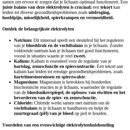
samen om ervoor te zorgen dat je lichaam optimaal functioneert. Een
juiste balans van deze elektrolyten is cruciaal;
een
tekort
kan
leiden tot diverse gezondheidsproblemen zoals
uitdroging,
hoofdpijn, misselijkheid, spierkrampen en vermoeidheid.
Ontdek de belangrijkste elektrolyten
Natrium:
Dit mineraal speelt een sleutelrol bij het reguleren
van je
bloeddruk en de vochtbalans
in je lichaam. Zonder
voldoende natrium kan je lichaam niet goed functioneren,
vooral in situaties waarin je veel
zweet.
Kalium:
Kalium is essentieel voor de regulatie van je
hartslag, zenuwfunctie en spiercontractie
. Een tekort aan
kalium kan leiden tot ernstige gezondheidsproblemen, zoals
hartritmestoornissen en spierzwakte
.
Magnesium:
Magnesium is betrokken bij honderden
biochemische reacties in je lichaam, waaronder de regulatie
van de
bloedsuikerspiegel, de opbouw van eiwitten en het
bevorderen van de spier- en zenuwfunctie.
Chloride:
Chloride werkt samen met natrium om de
vochtbalans
in je lichaam te handhaven en helpt de
zuurtegraad (pH) van je bloed
op peil te houden.
Voordelen van een evenwichtige elektrolytenhuishouding