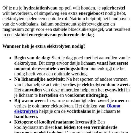
Of je nu je
hydratatieniveau
op peil wilt houden, je
spierherstel
wilt bevorderen, of simpelweg een extra
energieboost
nodig hebt,
elektrolyten spelen een centrale rol. Natrium helpt bij het handhaven
van de vochtbalans, kalium ondersteunt spierbewegingen en
magnesium zorgt voor een stabiele bloedsuikerspiegel, wat resulteert
in een
stabiel energieniveau gedurende de dag
.
Wanneer heb je extra elektrolyten nodig?
Begin van de dag:
Start je dag goed met het aanvullen van je
elektrolyten. Dit zorgt ervoor dat je lichaam
vanaf het eerste
moment de essentiële voedingsstoffen
binnenkrijgt die het
nodig heeft voor een optimale werking.
Na lichamelijke activiteit:
Na het sporten of andere vormen
van lichamelijke activiteit
verlies je elektrolyten door zweet.
Het
aanvullen
van deze mineralen helpt om het
evenwicht
in
je lichaam te
herstellen
en
voorkomt uitdroging.
Bij warm weer:
In warme omstandigheden
zweet je meer
en
verlies je ook meer elektrolyten. Het drinken van
Okono
elektrolyten
helpt je om de
vochtbalans
in je lichaam te
handhaven.
Ketogene of koolhydraatarme levensstijl:
Een
koolhydraatarm dieet
kan leiden tot een verminderde
inname van elektrolyten.
Daarom is het belangrijk om deze