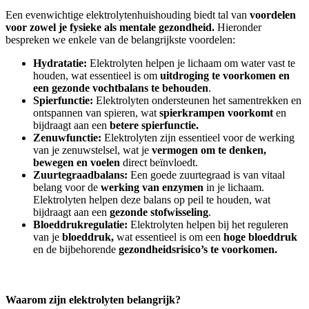
Een evenwichtige elektrolytenhuishouding biedt tal van
voordelen
voor zowel je fysieke als mentale gezondheid.
Hieronder
bespreken we enkele van de belangrijkste voordelen:
Hydratatie:
Elektrolyten helpen je lichaam om water vast te
houden, wat essentieel is om
uitdroging te voorkomen en
een gezonde vochtbalans te behouden
.
Spierfunctie:
Elektrolyten ondersteunen het samentrekken en
ontspannen van spieren, wat
spierkrampen voorkomt
en
bijdraagt aan een
betere spierfunctie.
Zenuwfunctie:
Elektrolyten zijn essentieel voor de werking
van je zenuwstelsel, wat je
vermogen om te denken,
bewegen en voelen
direct beïnvloedt.
Zuurtegraadbalans:
Een goede zuurtegraad is van vitaal
belang voor de
werking van enzymen
in je lichaam.
Elektrolyten helpen deze balans op peil te houden, wat
bijdraagt aan een
gezonde stofwisseling
.
Bloeddrukregulatie:
Elektrolyten helpen bij het reguleren
van je
bloeddruk,
wat essentieel is om een
hoge bloeddruk
en de bijbehorende
gezondheidsrisico’s te voorkomen.
Waarom zijn elektrolyten belangrijk?