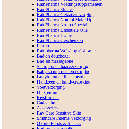
RainPharma Voedingssupplementen
RainPharma Shakes
RainPharma Gelaatsverzorging
RainPharma Natural Make Up
RainPharma Aroma Special
RainPharma Essentiële Olie
RainPharma Home
RainPharma Geschenken
Promo
Rainpharma Webshop all-in-one
Bad en douchegel
Bad-en massageolie
Shampoo en haarverzorging
Baby shampoo en verzorging
Bodylotion en lichaamsolie
Handzeep en handverzorging
Voetverzorging
Huisparfum
Reisformaat
Cadeaubon
Accessoires
Ray Care Sensitive Skin
Shinncare Intieme Verzorging
Okono Foods & Snacks
Bad-en massageolie