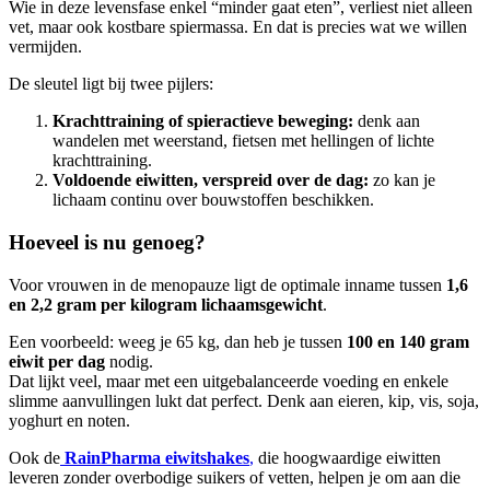
Wie in deze levensfase enkel “minder gaat eten”, verliest niet alleen
vet, maar ook kostbare spiermassa. En dat is precies wat we willen
vermijden.
De sleutel ligt bij twee pijlers:
Krachttraining of spieractieve beweging:
denk aan
wandelen met weerstand, fietsen met hellingen of lichte
krachttraining.
Voldoende eiwitten, verspreid over de dag:
zo kan je
lichaam continu over bouwstoffen beschikken.
Hoeveel is nu genoeg?
Voor vrouwen in de menopauze ligt de optimale inname tussen
1,6
en 2,2 gram per kilogram lichaamsgewicht
.
Een voorbeeld: weeg je 65 kg, dan heb je tussen
100 en 140 gram
eiwit per dag
nodig.
Dat lijkt veel, maar met een uitgebalanceerde voeding en enkele
slimme aanvullingen lukt dat perfect. Denk aan eieren, kip, vis, soja,
yoghurt en noten.
Ook de
RainPharma eiwitshakes
,
die hoogwaardige eiwitten
leveren zonder overbodige suikers of vetten, helpen je om aan die