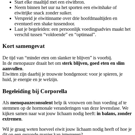
Start elke maaltijd met een eiwitbron.
Neem binnen het uur na het sporten een eiwitshake of
eiwitrijke snack zonder suiker.
Verspreid je eiwitinname over drie hoofdmaaltijden en
eventueel een shake tussendoor.
Laat je begeleiden: een persoonlijk voedingsadvies maakt het
verschil tussen “voldoende” en “optimaal”.
Kort samengevat
De tijd van “minder eten om slanker te blijven” is voorbij.
In de menopauze draait het om
sterk blijven, goed eten en slim
aanvullen
.
Eiwitten zijn daarbij je trouwste bondgenoot: voor je spieren, je
huid, je energie en je welzijn.
Begeleiding bij Corporella
Als
menopauzeconsulent
help ik vrouwen om hun voeding af te
stemmen op de hormonale veranderingen van deze levensfase. We
kijken samen naar wat jouw lichaam nodig heeft:
in balans, zonder
extremen
.
Wil je graag weten hoeveel eiwit jouw lichaam nodig heeft of hoe je
dit op een gezonde manier kan integreren?