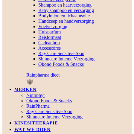
Shampoo en haarverzorging
Baby shampoo en verzorging
Bodylotion en lichaamsolie
Handzeep en handverzorging
Voetverzorging
Huisparfum
Reisformaat
Cadeaubon
Accessoires
Ray Care Sensitive Skin
Shinncare Intieme Verzorging
Okono Foods & Snacks
Rainpharma dieet
MERKEN
Nutriphyt
Okono Foods & Snacks
RainPharma
Ray Care Sensitive Skin
Shinncare Intieme Verzorging
KINESITHERAPIE
WAT WE DOEN