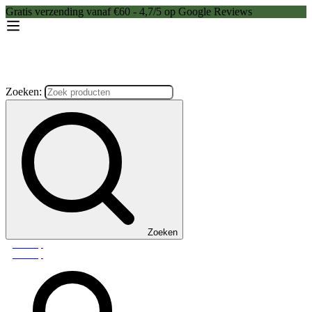
Gratis verzending vanaf €60 - 4,7/5 op Google Reviews
Zoeken:
Zoeken
Webshop
Webshop