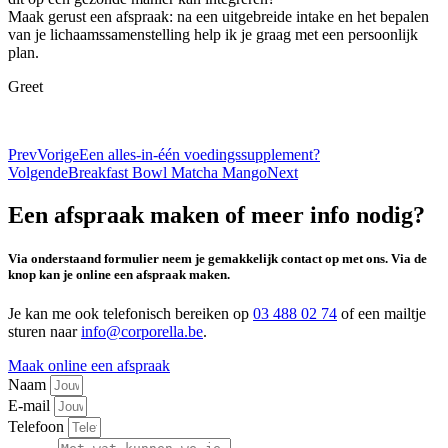
Maak gerust een afspraak: na een uitgebreide intake en het bepalen
van je lichaamssamenstelling help ik je graag met een persoonlijk
plan.
Greet
Prev
Vorige
Een alles-in-één voedingssupplement?
Volgende
Breakfast Bowl Matcha Mango
Next
Een afspraak maken of meer info nodig?
Via onderstaand formulier neem je gemakkelijk contact op met ons. Via de
knop kan je online een afspraak maken.
Je kan me ook telefonisch bereiken op
03 488 02 74
of een mailtje
sturen naar
info@corporella.be
.
Maak online een afspraak
Naam
E-mail
Telefoon