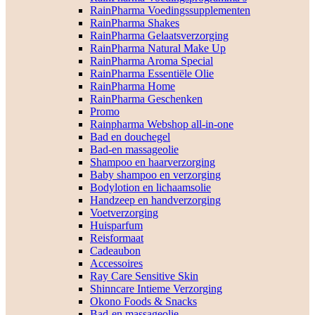
RainPharma Voedingssupplementen
RainPharma Shakes
RainPharma Gelaatsverzorging
RainPharma Natural Make Up
RainPharma Aroma Special
RainPharma Essentiële Olie
RainPharma Home
RainPharma Geschenken
Promo
Rainpharma Webshop all-in-one
Bad en douchegel
Bad-en massageolie
Shampoo en haarverzorging
Baby shampoo en verzorging
Bodylotion en lichaamsolie
Handzeep en handverzorging
Voetverzorging
Huisparfum
Reisformaat
Cadeaubon
Accessoires
Ray Care Sensitive Skin
Shinncare Intieme Verzorging
Okono Foods & Snacks
Bad-en massageolie