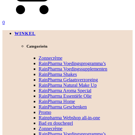
0
WINKEL
Categorieën
Zonnecrème
RainPharma Voedingsprogramma’s
RainPharma Voedingssupplementen
RainPharma Shakes
RainPharma Gelaatsverzorging
RainPharma Natural Make Up
RainPharma Aroma Special
RainPharma Essentiële Olie
RainPharma Home
RainPharma Geschenken
Promo
Rainpharma Webshop all-in-one
Bad en douchegel
Zonnecrème
RainPharma Voedingsprogramma’s