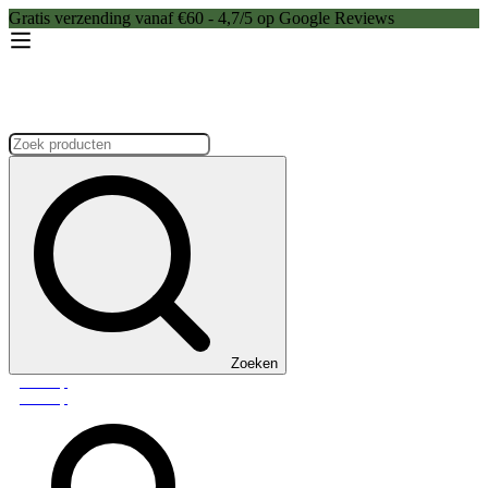
Gratis verzending vanaf €60 - 4,7/5 op Google Reviews
Zoeken:
Zoeken
Webshop
Webshop