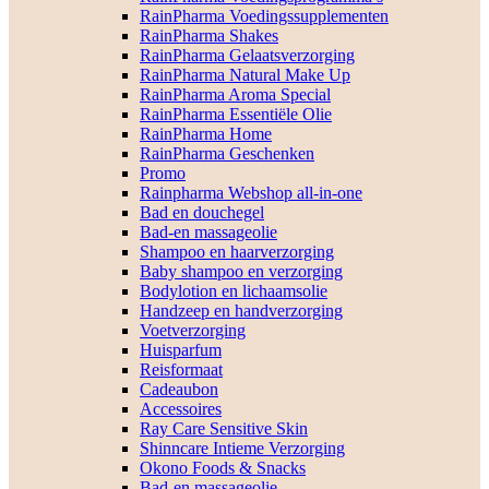
RainPharma Voedingssupplementen
RainPharma Shakes
RainPharma Gelaatsverzorging
RainPharma Natural Make Up
RainPharma Aroma Special
RainPharma Essentiële Olie
RainPharma Home
RainPharma Geschenken
Promo
Rainpharma Webshop all-in-one
Bad en douchegel
Bad-en massageolie
Shampoo en haarverzorging
Baby shampoo en verzorging
Bodylotion en lichaamsolie
Handzeep en handverzorging
Voetverzorging
Huisparfum
Reisformaat
Cadeaubon
Accessoires
Ray Care Sensitive Skin
Shinncare Intieme Verzorging
Okono Foods & Snacks
Bad-en massageolie