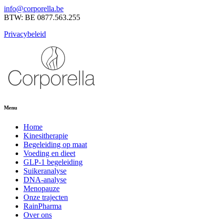
info@corporella.be
BTW: BE 0877.563.255
Privacybeleid
Menu
Home
Kinesitherapie
Begeleiding op maat
Voeding en dieet
GLP-1 begeleiding
Suikeranalyse
DNA-analyse
Menopauze
Onze trajecten
RainPharma
Over ons