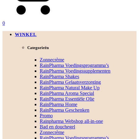
0
WINKEL
Categorieën
Zonnecrème
RainPharma Voedingsprogramma’s
RainPharma Voedingssupplementen
RainPharma Shakes
RainPharma Gelaatsverzorging
RainPharma Natural Make Up
RainPharma Aroma Special
RainPharma Essentiële Olie
RainPharma Home
RainPharma Geschenken
Promo
Rainpharma Webshop all-in-one
Bad en douchegel
Zonnecrème
RainPharma Voedingsprogramma’s