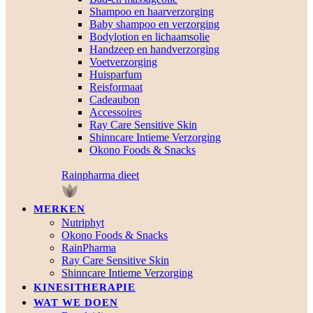
Shampoo en haarverzorging
Baby shampoo en verzorging
Bodylotion en lichaamsolie
Handzeep en handverzorging
Voetverzorging
Huisparfum
Reisformaat
Cadeaubon
Accessoires
Ray Care Sensitive Skin
Shinncare Intieme Verzorging
Okono Foods & Snacks
Rainpharma dieet
MERKEN
Nutriphyt
Okono Foods & Snacks
RainPharma
Ray Care Sensitive Skin
Shinncare Intieme Verzorging
KINESITHERAPIE
WAT WE DOEN