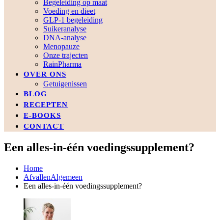
Begeleiding op maat
Voeding en dieet
GLP-1 begeleiding
Suikeranalyse
DNA-analyse
Menopauze
Onze trajecten
RainPharma
OVER ONS
Getuigenissen
BLOG
RECEPTEN
E-BOOKS
CONTACT
Een alles-in-één voedingssupplement?
Home
Afvallen
Algemeen
Een alles-in-één voedingssupplement?