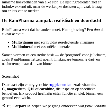
minieme hoeveelheden van elke stof. De lijst ingrediënten ziet er
indrukwekkend uit, maar de werkelijke dosissen zijn vaak te laag
om er iets van te merken.
De RainPharma-aanpak: realistisch en doordacht
RainPharma weet dat het anders moet. Hun oplossing? Een
duo
dat
elkaar aanvult:
Multivitamin
met zorgvuldig geselecteerde vitamines
Multimineral
met essentiële mineralen
Samen vormen ze een sterke basis — de ‘potgrond’ voor je lichaam,
zoals RainPharma het zelf noemt. In skincare-termen: je dag- en
nachtcrème, maar dan van binnenuit.
Screenshot
Daarnaast zijn er nog gerichte
supplementen
, zoals
vitamine
C
,
magnesium
,
Q10
of
carnitine
, die inspelen op specifieke
behoeften. Elk product heeft zijn eigen functie en plek binnen een
gezond evenwicht.
💚 Bij
Corporella
helpen we je graag ontdekken wat
jouw lichaam