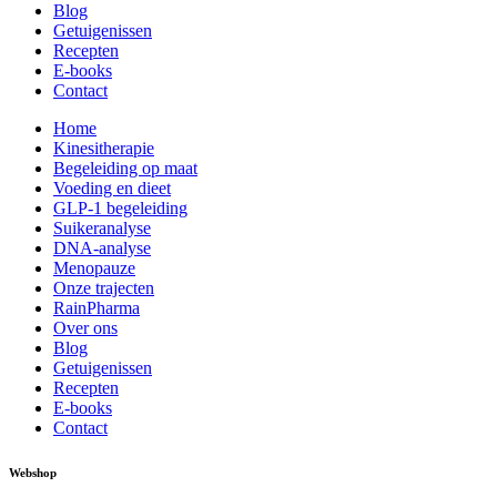
Blog
Getuigenissen
Recepten
E-books
Contact
Home
Kinesitherapie
Begeleiding op maat
Voeding en dieet
GLP-1 begeleiding
Suikeranalyse
DNA-analyse
Menopauze
Onze trajecten
RainPharma
Over ons
Blog
Getuigenissen
Recepten
E-books
Contact
Webshop