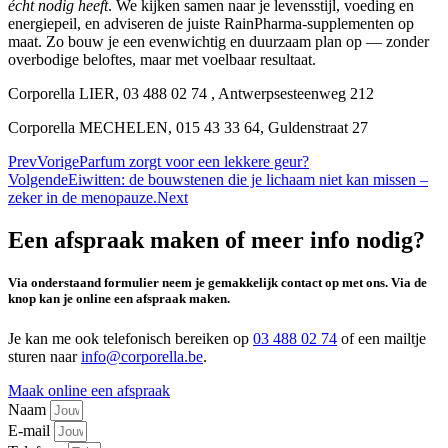
écht nodig heeft
. We kijken samen naar je levensstijl, voeding en
energiepeil, en adviseren de juiste RainPharma-supplementen op
maat. Zo bouw je een evenwichtig en duurzaam plan op — zonder
overbodige beloftes, maar met voelbaar resultaat.
Corporella LIER, 03 488 02 74 , Antwerpsesteenweg 212
Corporella MECHELEN, 015 43 33 64, Guldenstraat 27
Prev
Vorige
Parfum zorgt voor een lekkere geur?
Volgende
Eiwitten: de bouwstenen die je lichaam niet kan missen –
zeker in de menopauze.
Next
Een afspraak maken of meer info nodig?
Via onderstaand formulier neem je gemakkelijk contact op met ons. Via de
knop kan je online een afspraak maken.
Je kan me ook telefonisch bereiken op
03 488 02 74
of een mailtje
sturen naar
info@corporella.be
.
Maak online een afspraak
Naam
E-mail