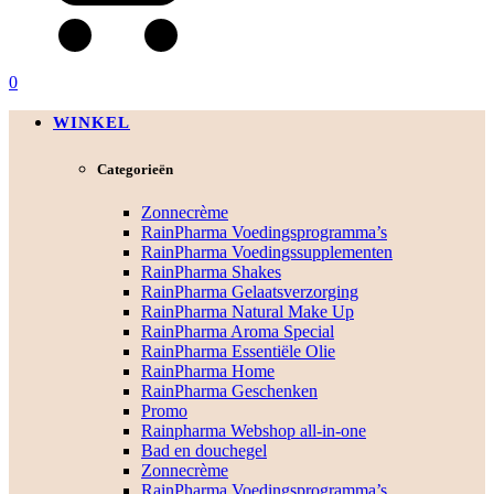
0
WINKEL
Categorieën
Zonnecrème
RainPharma Voedingsprogramma’s
RainPharma Voedingssupplementen
RainPharma Shakes
RainPharma Gelaatsverzorging
RainPharma Natural Make Up
RainPharma Aroma Special
RainPharma Essentiële Olie
RainPharma Home
RainPharma Geschenken
Promo
Rainpharma Webshop all-in-one
Bad en douchegel
Zonnecrème
RainPharma Voedingsprogramma’s