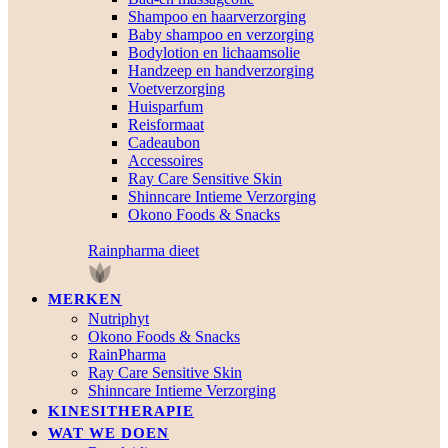
Shampoo en haarverzorging
Baby shampoo en verzorging
Bodylotion en lichaamsolie
Handzeep en handverzorging
Voetverzorging
Huisparfum
Reisformaat
Cadeaubon
Accessoires
Ray Care Sensitive Skin
Shinncare Intieme Verzorging
Okono Foods & Snacks
Rainpharma dieet
MERKEN
Nutriphyt
Okono Foods & Snacks
RainPharma
Ray Care Sensitive Skin
Shinncare Intieme Verzorging
KINESITHERAPIE
WAT WE DOEN