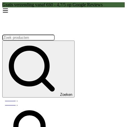
Gratis verzending vanaf €60 - 4,7/5 op Google Reviews
Zoeken:
Zoeken
Webshop
Webshop