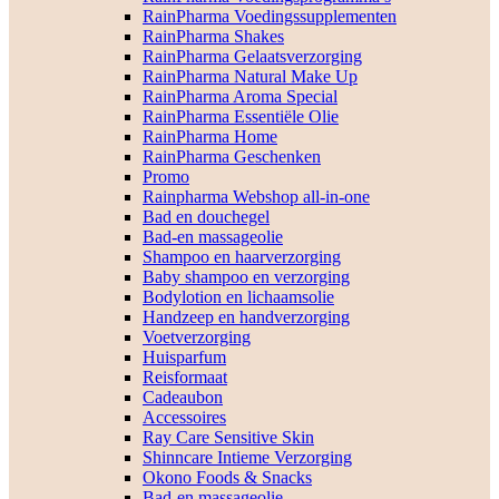
RainPharma Voedingssupplementen
RainPharma Shakes
RainPharma Gelaatsverzorging
RainPharma Natural Make Up
RainPharma Aroma Special
RainPharma Essentiële Olie
RainPharma Home
RainPharma Geschenken
Promo
Rainpharma Webshop all-in-one
Bad en douchegel
Bad-en massageolie
Shampoo en haarverzorging
Baby shampoo en verzorging
Bodylotion en lichaamsolie
Handzeep en handverzorging
Voetverzorging
Huisparfum
Reisformaat
Cadeaubon
Accessoires
Ray Care Sensitive Skin
Shinncare Intieme Verzorging
Okono Foods & Snacks
Bad-en massageolie