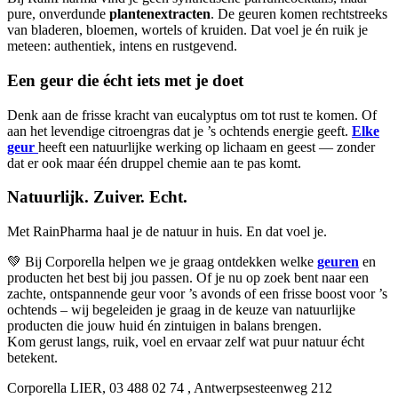
pure, onverdunde
plantenextracten
. De geuren komen rechtstreeks
van bladeren, bloemen, wortels of kruiden. Dat voel je én ruik je
meteen: authentiek, intens en rustgevend.
Een geur die écht iets met je doet
Denk aan de frisse kracht van eucalyptus om tot rust te komen. Of
aan het levendige citroengras dat je ’s ochtends energie geeft.
Elke
geur
heeft een natuurlijke werking op lichaam en geest — zonder
dat er ook maar één druppel chemie aan te pas komt.
Natuurlijk. Zuiver. Echt.
Met RainPharma haal je de natuur in huis. En dat voel je.
💚 Bij Corporella helpen we je graag ontdekken welke
geuren
en
producten het best bij jou passen. Of je nu op zoek bent naar een
zachte, ontspannende geur voor ’s avonds of een frisse boost voor ’s
ochtends – wij begeleiden je graag in de keuze van natuurlijke
producten die jouw huid én zintuigen in balans brengen.
Kom gerust langs, ruik, voel en ervaar zelf wat puur natuur écht
betekent.
Corporella LIER, 03 488 02 74 , Antwerpsesteenweg 212