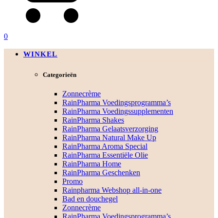
0
WINKEL
Categorieën
Zonnecrème
RainPharma Voedingsprogramma’s
RainPharma Voedingssupplementen
RainPharma Shakes
RainPharma Gelaatsverzorging
RainPharma Natural Make Up
RainPharma Aroma Special
RainPharma Essentiële Olie
RainPharma Home
RainPharma Geschenken
Promo
Rainpharma Webshop all-in-one
Bad en douchegel
Zonnecrème
RainPharma Voedingsprogramma’s