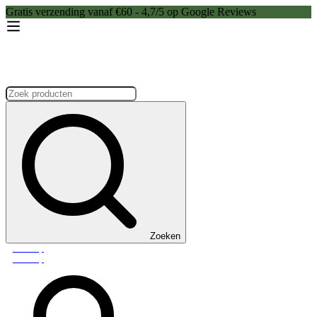
Gratis verzending vanaf €60 - 4,7/5 op Google Reviews
Zoeken:
Zoeken
Webshop
Webshop