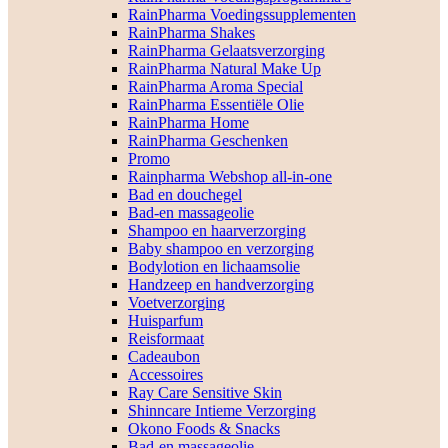
RainPharma Voedingssupplementen
RainPharma Shakes
RainPharma Gelaatsverzorging
RainPharma Natural Make Up
RainPharma Aroma Special
RainPharma Essentiële Olie
RainPharma Home
RainPharma Geschenken
Promo
Rainpharma Webshop all-in-one
Bad en douchegel
Bad-en massageolie
Shampoo en haarverzorging
Baby shampoo en verzorging
Bodylotion en lichaamsolie
Handzeep en handverzorging
Voetverzorging
Huisparfum
Reisformaat
Cadeaubon
Accessoires
Ray Care Sensitive Skin
Shinncare Intieme Verzorging
Okono Foods & Snacks
Bad-en massageolie