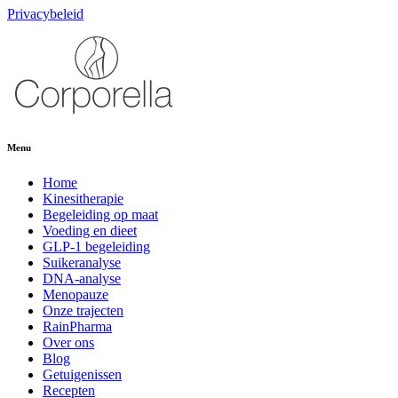
Privacybeleid
Menu
Home
Kinesitherapie
Begeleiding op maat
Voeding en dieet
GLP-1 begeleiding
Suikeranalyse
DNA-analyse
Menopauze
Onze trajecten
RainPharma
Over ons
Blog
Getuigenissen
Recepten