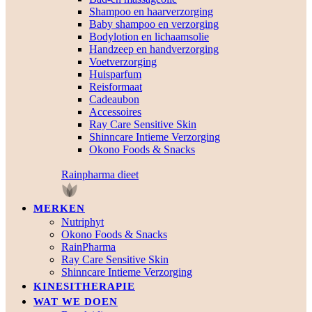
Shampoo en haarverzorging
Baby shampoo en verzorging
Bodylotion en lichaamsolie
Handzeep en handverzorging
Voetverzorging
Huisparfum
Reisformaat
Cadeaubon
Accessoires
Ray Care Sensitive Skin
Shinncare Intieme Verzorging
Okono Foods & Snacks
Rainpharma dieet
MERKEN
Nutriphyt
Okono Foods & Snacks
RainPharma
Ray Care Sensitive Skin
Shinncare Intieme Verzorging
KINESITHERAPIE
WAT WE DOEN