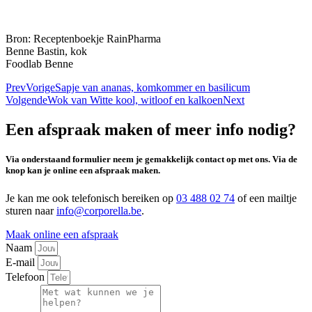
Bron: Receptenboekje RainPharma
Benne Bastin, kok
Foodlab Benne
Prev
Vorige
Sapje van ananas, komkommer en basilicum
Volgende
Wok van Witte kool, witloof en kalkoen
Next
Een afspraak maken of meer info nodig?
Via onderstaand formulier neem je gemakkelijk contact op met ons. Via de
knop kan je online een afspraak maken.
Je kan me ook telefonisch bereiken op
03 488 02 74
of een mailtje
sturen naar
info@corporella.be
.
Maak online een afspraak
Naam
E-mail
Telefoon