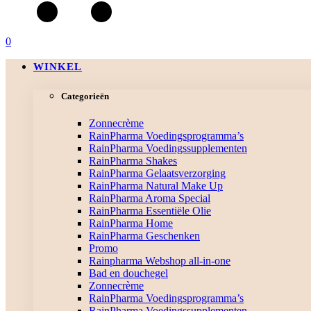
0
WINKEL
Categorieën
Zonnecrème
RainPharma Voedingsprogramma’s
RainPharma Voedingssupplementen
RainPharma Shakes
RainPharma Gelaatsverzorging
RainPharma Natural Make Up
RainPharma Aroma Special
RainPharma Essentiële Olie
RainPharma Home
RainPharma Geschenken
Promo
Rainpharma Webshop all-in-one
Bad en douchegel
Zonnecrème
RainPharma Voedingsprogramma’s
RainPharma Voedingssupplementen