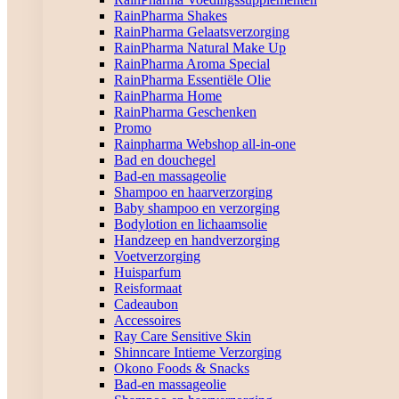
RainPharma Shakes
RainPharma Gelaatsverzorging
RainPharma Natural Make Up
RainPharma Aroma Special
RainPharma Essentiële Olie
RainPharma Home
RainPharma Geschenken
Promo
Rainpharma Webshop all-in-one
Bad en douchegel
Bad-en massageolie
Shampoo en haarverzorging
Baby shampoo en verzorging
Bodylotion en lichaamsolie
Handzeep en handverzorging
Voetverzorging
Huisparfum
Reisformaat
Cadeaubon
Accessoires
Ray Care Sensitive Skin
Shinncare Intieme Verzorging
Okono Foods & Snacks
Bad-en massageolie