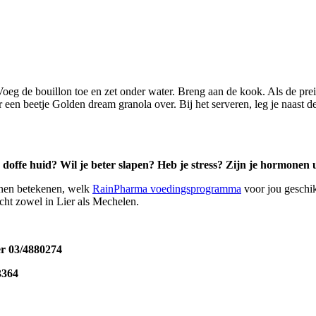
Voeg de bouillon toe en zet onder water. Breng aan de kook. Als de prei
een beetje Golden dream granola over. Bij het serveren, leg je naast d
doffe huid? Wil je beter slapen? Heb je stress? Zijn je hormonen 
nnen betekenen, welk
RainPharma voedingsprogramma
voor jou geschik
cht zowel in Lier als Mechelen.
er 03/4880274
3364