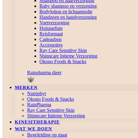
Shampoo en haarverzorging
Baby shampoo en verzorging
Bodylotion en lichaamsolie
Handzeep en handverzorging
Voetverzorging
Huisparfum
Reisformaat
Cadeaubon
Accessoires
Ray Care Sensitive Skin
Shinncare Intieme Verzorging
Okono Foods & Snacks
Rainpharma dieet
MERKEN
Nutriphyt
Okono Foods & Snacks
RainPharma
Ray Care Sensitive Skin
Shinncare Intieme Verzorging
KINESITHERAPIE
WAT WE DOEN
Begeleiding op maat