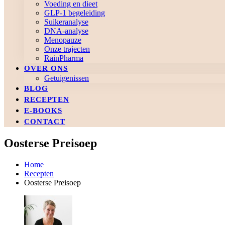
Voeding en dieet
GLP-1 begeleiding
Suikeranalyse
DNA-analyse
Menopauze
Onze trajecten
RainPharma
OVER ONS
Getuigenissen
BLOG
RECEPTEN
E-BOOKS
CONTACT
Oosterse Preisoep
Home
Recepten
Oosterse Preisoep