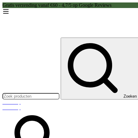
Gratis verzending vanaf €60 - 4,7/5 op Google Reviews
Zoeken:
Zoeken
Webshop
Webshop