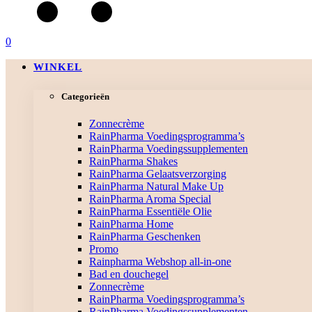
0
WINKEL
Categorieën
Zonnecrème
RainPharma Voedingsprogramma’s
RainPharma Voedingssupplementen
RainPharma Shakes
RainPharma Gelaatsverzorging
RainPharma Natural Make Up
RainPharma Aroma Special
RainPharma Essentiële Olie
RainPharma Home
RainPharma Geschenken
Promo
Rainpharma Webshop all-in-one
Bad en douchegel
Zonnecrème
RainPharma Voedingsprogramma’s
RainPharma Voedingssupplementen