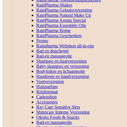
RainPharma Shakes
RainPharma Gelaatsverzorging
RainPharma Natural Make Up
RainPharma Aroma Special
RainPharma Essentiële Olie
RainPharma Home
RainPharma Geschenken
Promo
Rainpharma Webshop all-in-one
Bad en douchegel
Bad-en massageolie
Shampoo en haarverzorging
Baby shampoo en verzorging
Bodylotion en lichaamsolie
Handzeep en handverzorging
Voetverzorging
Huisparfum
Reisformaat
Cadeaubon
Accessoires
Ray Care Sensitive Skin
Shinncare Intieme Verzorging
Okono Foods & Snacks
Bad-en massageolie