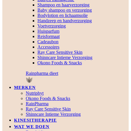
Shampoo en haarverzorging
Baby shampoo en verzorging
Bodylotion en lichaamsolie
Handzeep en handverzorging
Voetverzorging
Huisparfum
Reisformaat
Cadeaubon
Accessoires
Ray Care Sensitive Skin
Shinncare Intieme Verzorging
Okono Foods & Snacks
Rainpharma dieet
MERKEN
Nutriphyt
Okono Foods & Snacks
RainPharma
Ray Care Sensitive Skin
Shinncare Intieme Verzorging
KINESITHERAPIE
WAT WE DOEN