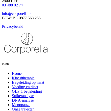
2500 Lier
03 488 02 74
info@corporella.be
BTW: BE 0877.563.255
Privacybeleid
Menu
Home
Kinesitherapie
Begeleiding op maat
Voeding en dieet
GLP-1 begeleiding
Suikeranalyse
DNA-analyse
Menopauze
Onze trajecten