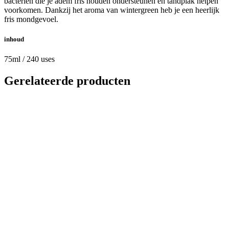
bacteriën die je adem fris houden ondersteunen en tandplak helpen
voorkomen. Dankzij het aroma van wintergreen heb je een heerlijk
fris mondgevoel.
inhoud
75ml / 240 uses
Gerelateerde producten