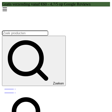
Gratis verzending vanaf €60 - 4,7/5 op Google Reviews
Zoeken:
Zoeken
Webshop
Webshop