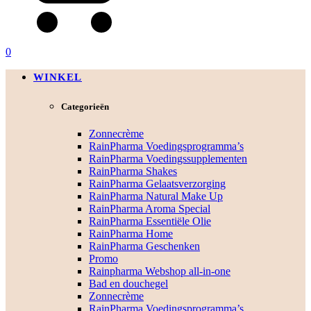
0
WINKEL
Categorieën
Zonnecrème
RainPharma Voedingsprogramma’s
RainPharma Voedingssupplementen
RainPharma Shakes
RainPharma Gelaatsverzorging
RainPharma Natural Make Up
RainPharma Aroma Special
RainPharma Essentiële Olie
RainPharma Home
RainPharma Geschenken
Promo
Rainpharma Webshop all-in-one
Bad en douchegel
Zonnecrème
RainPharma Voedingsprogramma’s