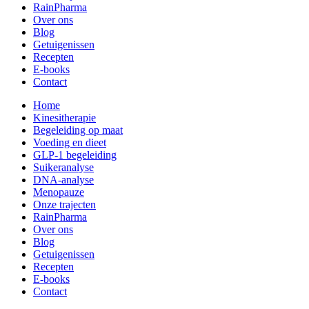
RainPharma
Over ons
Blog
Getuigenissen
Recepten
E-books
Contact
Home
Kinesitherapie
Begeleiding op maat
Voeding en dieet
GLP-1 begeleiding
Suikeranalyse
DNA-analyse
Menopauze
Onze trajecten
RainPharma
Over ons
Blog
Getuigenissen
Recepten
E-books
Contact