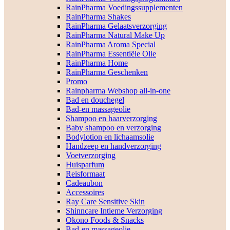
RainPharma Voedingssupplementen
RainPharma Shakes
RainPharma Gelaatsverzorging
RainPharma Natural Make Up
RainPharma Aroma Special
RainPharma Essentiële Olie
RainPharma Home
RainPharma Geschenken
Promo
Rainpharma Webshop all-in-one
Bad en douchegel
Bad-en massageolie
Shampoo en haarverzorging
Baby shampoo en verzorging
Bodylotion en lichaamsolie
Handzeep en handverzorging
Voetverzorging
Huisparfum
Reisformaat
Cadeaubon
Accessoires
Ray Care Sensitive Skin
Shinncare Intieme Verzorging
Okono Foods & Snacks
Bad-en massageolie