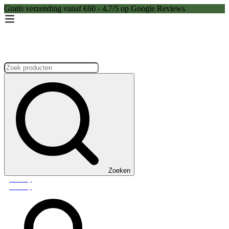
Gratis verzending vanaf €60 - 4,7/5 op Google Reviews
Zoeken:
Zoeken
Webshop
Webshop