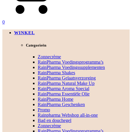
0
WINKEL
Categorieën
Zonnecrème
RainPharma Voedingsprogramma’s
RainPharma Voedingssupplementen
RainPharma Shakes
RainPharma Gelaatsverzorging
RainPharma Natural Make Up
RainPharma Aroma Special
RainPharma Essentiële Olie
RainPharma Home
RainPharma Geschenken
Promo
Rainpharma Webshop all-in-one
Bad en douchegel
Zonnecrème
RainPharma Voedingsprogramma’s