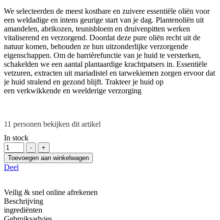
We selecteerden de meest kostbare en zuivere essentiële oliën voor
een weldadige en intens geurige start van je dag. Plantenoliën uit
amandelen, abrikozen, teunisbloem en druivenpitten werken
vitaliserend en verzorgend. Doordat deze pure oliën recht uit de
natuur komen, behouden ze hun uitzonderlijke verzorgende
eigenschappen. Om de barrièrefunctie van je huid te versterken,
schakelden we een aantal plantaardige krachtpatsers in. Essentiële
vetzuren, extracten uit mariadistel en tarwekiemen zorgen ervoor dat
je huid stralend en gezond blijft. Trakteer je huid op
een verkwikkende en weelderige verzorging
11
personen bekijken dit artikel
In stock
Hoeveelheid
-
+
Toevoegen aan winkelwagen
Deel
Veilig & snel online afrekenen
Beschrijving
ingrediënten
Gebruiksadvies