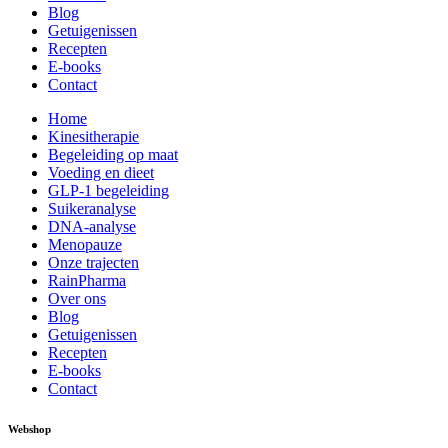
Blog
Getuigenissen
Recepten
E-books
Contact
Home
Kinesitherapie
Begeleiding op maat
Voeding en dieet
GLP-1 begeleiding
Suikeranalyse
DNA-analyse
Menopauze
Onze trajecten
RainPharma
Over ons
Blog
Getuigenissen
Recepten
E-books
Contact
Webshop