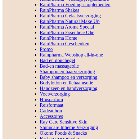
RainPharma Voedingssupplementen
RainPharma Shakes
RainPharma Gelaatsverzorging
RainPharma Natural Make Up
RainPharma Aroma Special
RainPharma Essentiële Olie
RainPharma Home
RainPharma Geschenken
Promo
Rainpharma Webshop all-in-one
Bad en douchegel
Bad-en massageolie
Shampoo en haarverzorging
Baby shampoo en verzorging
Bodylotion en lichaamsolie
Handzeep en handverzorging
Voetverzorging
Huisparfum
Reisformaat
Cadeaubon
Accessoires
Ray Care Sensitive Skin
Shinncare Intieme Verzorging
Okono Foods & Snacks
Bad-en massageolie