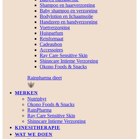
Shampoo en haarverzorging
Baby shampoo en verzorging
Bodylotion en lichaamsolie
Handzeep en handverzorging
Voetverzorging
Huisparfum
Reisformaat
Cadeaubon
Accessoires
Ray Care Sensitive Skin
Shinncare Intieme Verzorging
Okono Foods & Snacks
Rainpharma dieet
MERKEN
Nutriphyt
Okono Foods & Snacks
RainPharma
Ray Care Sensitive Skin
Shinncare Intieme Verzorging
KINESITHERAPIE
WAT WE DOEN