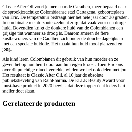
Classic After Oil voert je mee naar de Caraïben, meer bepaald naar
de sprookjesachtige Colombiaanse stad Cartagena, geboorteplaats
van Eric. De temperatuur bedraagt hier het hele jaar door 30 graden.
In combinatie met de zoute zeelucht zorgt dat vaak voor
een droge
huid. Bovendien krijgt de donkere huid van de Colombianen
een
grijzige tint wanneer ze droog is. Daarom smeren de fiere
kustbewoners van de Caraïben zich onder de douche dagelijks in
met een speciale huidolie. Het maakt hun huid mooi glanzend en
jong.
Als kind leren Colombianen dit gebruik van hun moeder en ze
geven het op hun beurt door aan hun eigen kroost. Toen Eric ons
over dit prachtige ritueel vertelde, wilden we het ook delen met jou.
Het resultaat is Classic After Oil, al 10 jaar de absolute
publiekslieveling van RainPharma. De ELLE Beauty Award voor
must-have product in 2020 bewijst dat deze topper écht ieders hart
sneller doet slaan.
Gerelateerde producten