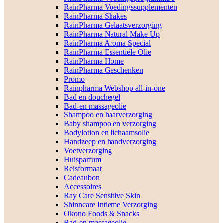
RainPharma Voedingssupplementen
RainPharma Shakes
RainPharma Gelaatsverzorging
RainPharma Natural Make Up
RainPharma Aroma Special
RainPharma Essentiële Olie
RainPharma Home
RainPharma Geschenken
Promo
Rainpharma Webshop all-in-one
Bad en douchegel
Bad-en massageolie
Shampoo en haarverzorging
Baby shampoo en verzorging
Bodylotion en lichaamsolie
Handzeep en handverzorging
Voetverzorging
Huisparfum
Reisformaat
Cadeaubon
Accessoires
Ray Care Sensitive Skin
Shinncare Intieme Verzorging
Okono Foods & Snacks
Bad-en massageolie