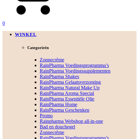
0
WINKEL
Categorieën
Zonnecrème
RainPharma Voedingsprogramma’s
RainPharma Voedingssupplementen
RainPharma Shakes
RainPharma Gelaatsverzorging
RainPharma Natural Make Up
RainPharma Aroma Special
RainPharma Essentiële Olie
RainPharma Home
RainPharma Geschenken
Promo
Rainpharma Webshop all-in-one
Bad en douchegel
Zonnecrème
RainPharma Voedingsprogramma’s