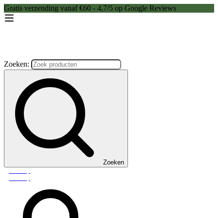
Gratis verzending vanaf €60 - 4,7/5 op Google Reviews
Zoeken:
Zoeken
Webshop
Webshop