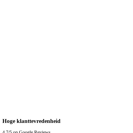
Hoge klanttevredenheid
4,7/5 op Google Reviews