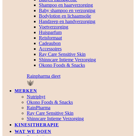
Shampoo en haarverzorging
Baby shampoo en verzorging
Bodylotion en lichaamsolie
Handzeep en handverzorging
Voetverzorging
Huisparfum
Reisformaat
Cadeaubon
Accessoires
Ray Care Sensitive Skin
Shinncare Intieme Verzorging
Okono Foods & Snacks
Rainpharma dieet
MERKEN
Nutriphyt
Okono Foods & Snacks
RainPharma
Ray Care Sensitive Skin
Shinncare Intieme Verzorging
KINESITHERAPIE
WAT WE DOEN