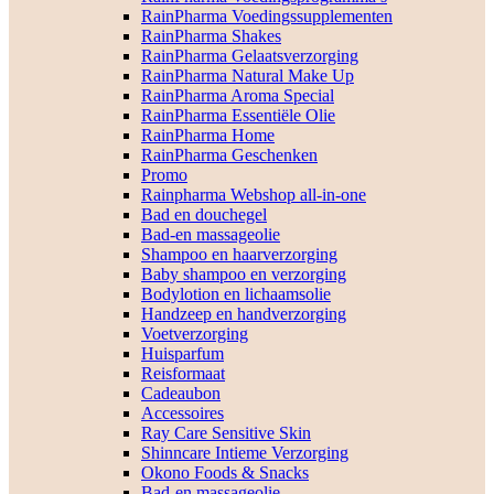
RainPharma Voedingssupplementen
RainPharma Shakes
RainPharma Gelaatsverzorging
RainPharma Natural Make Up
RainPharma Aroma Special
RainPharma Essentiële Olie
RainPharma Home
RainPharma Geschenken
Promo
Rainpharma Webshop all-in-one
Bad en douchegel
Bad-en massageolie
Shampoo en haarverzorging
Baby shampoo en verzorging
Bodylotion en lichaamsolie
Handzeep en handverzorging
Voetverzorging
Huisparfum
Reisformaat
Cadeaubon
Accessoires
Ray Care Sensitive Skin
Shinncare Intieme Verzorging
Okono Foods & Snacks
Bad-en massageolie