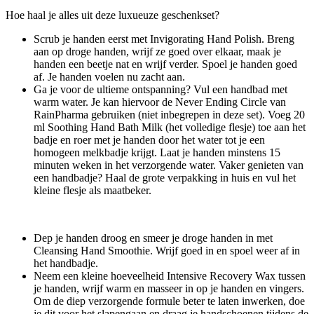
Hoe haal je alles uit deze luxueuze geschenkset?
Scrub je handen eerst met Invigorating Hand Polish. Breng
aan op droge handen, wrijf ze goed over elkaar, maak je
handen een beetje nat en wrijf verder. Spoel je handen goed
af. Je handen voelen nu zacht aan.
Ga je voor de ultieme ontspanning? Vul een handbad met
warm water. Je kan hiervoor de Never Ending Circle van
RainPharma gebruiken (niet inbegrepen in deze set). Voeg 20
ml Soothing Hand Bath Milk (het volledige flesje) toe aan het
badje en roer met je handen door het water tot je een
homogeen melkbadje krijgt. Laat je handen minstens 15
minuten weken in het verzorgende water. Vaker genieten van
een handbadje? Haal de grote verpakking in huis en vul het
kleine flesje als maatbeker.
Dep je handen droog en smeer je droge handen in met
Cleansing Hand Smoothie. Wrijf goed in en spoel weer af in
het handbadje.
Neem een kleine hoeveelheid Intensive Recovery Wax tussen
je handen, wrijf warm en masseer in op je handen en vingers.
Om de diep verzorgende formule beter te laten inwerken, doe
je dit voor het slapengaan en draag je handschoenen tijdens de