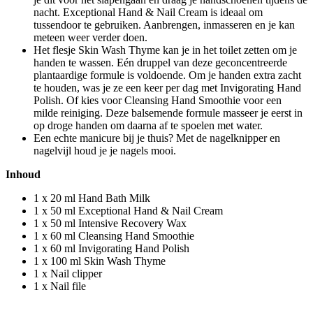
nacht. Exceptional Hand & Nail Cream is ideaal om
tussendoor te gebruiken. Aanbrengen, inmasseren en je kan
meteen weer verder doen.
Het flesje Skin Wash Thyme kan je in het toilet zetten om je
handen te wassen. Eén druppel van deze geconcentreerde
plantaardige formule is voldoende. Om je handen extra zacht
te houden, was je ze een keer per dag met Invigorating Hand
Polish. Of kies voor Cleansing Hand Smoothie voor een
milde reiniging. Deze balsemende formule masseer je eerst in
op droge handen om daarna af te spoelen met water.
Een echte manicure bij je thuis? Met de nagelknipper en
nagelvijl houd je je nagels mooi.
Inhoud
1 x 20 ml Hand Bath Milk
1 x 50 ml Exceptional Hand & Nail Cream
1 x 50 ml Intensive Recovery Wax
1 x 60 ml Cleansing Hand Smoothie
1 x 60 ml Invigorating Hand Polish
1 x 100 ml Skin Wash Thyme
1 x Nail clipper
1 x Nail file