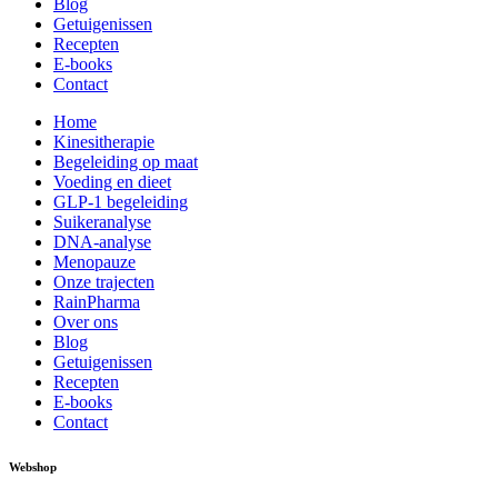
Blog
Getuigenissen
Recepten
E-books
Contact
Home
Kinesitherapie
Begeleiding op maat
Voeding en dieet
GLP-1 begeleiding
Suikeranalyse
DNA-analyse
Menopauze
Onze trajecten
RainPharma
Over ons
Blog
Getuigenissen
Recepten
E-books
Contact
Webshop