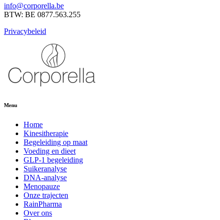
info@corporella.be
BTW: BE 0877.563.255
Privacybeleid
Menu
Home
Kinesitherapie
Begeleiding op maat
Voeding en dieet
GLP-1 begeleiding
Suikeranalyse
DNA-analyse
Menopauze
Onze trajecten
RainPharma
Over ons