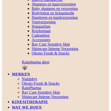
Shampoo en haarverzorging
Baby shampoo en verzorging
Bodylotion en lichaamsolie
Handzeep en handverzorging
Voetverzorging
Huisparfum
Reisformaat
Cadeaubon
Accessoires
Ray Care Sensitive Skin
Shinncare Intieme Verzorging
Okono Foods & Snacks
Rainpharma dieet
MERKEN
Nutriphyt
Okono Foods & Snacks
RainPharma
Ray Care Sensitive Skin
Shinncare Intieme Verzorging
KINESITHERAPIE
WAT WE DOEN