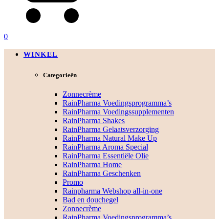
0
WINKEL
Categorieën
Zonnecrème
RainPharma Voedingsprogramma’s
RainPharma Voedingssupplementen
RainPharma Shakes
RainPharma Gelaatsverzorging
RainPharma Natural Make Up
RainPharma Aroma Special
RainPharma Essentiële Olie
RainPharma Home
RainPharma Geschenken
Promo
Rainpharma Webshop all-in-one
Bad en douchegel
Zonnecrème
RainPharma Voedingsprogramma’s