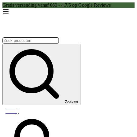
Gratis verzending vanaf €60 - 4,7/5 op Google Reviews
Zoeken:
Zoeken
Webshop
Webshop