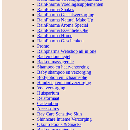
RainPharma Voedingssupplementen
RainPharma Shakes
RainPharma Gelaatsverzorging
RainPharma Natural Make Up
RainPharma Aroma Special
RainPharma Essentiële Olie
RainPharma Home
RainPharma Geschenken
Promo
Rainpharma Webshop all-in-one
Bad en douchegel
Bad-en massageolie
Shampoo en haarverzorging
Baby shampoo en verzorging
Bodylotion en lichaamsolie
Handzeep en handverzorging
Voetverzorging
Huisparfum
Reisformaat
Cadeaubon
Accessoires
Ray Care Sensitive Skin
Shinncare Intieme Verzorging
Okono Foods & Snacks
Bad-en massageolie