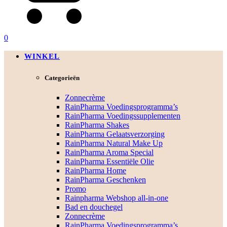
0
WINKEL
Categorieën
Zonnecrème
RainPharma Voedingsprogramma’s
RainPharma Voedingssupplementen
RainPharma Shakes
RainPharma Gelaatsverzorging
RainPharma Natural Make Up
RainPharma Aroma Special
RainPharma Essentiële Olie
RainPharma Home
RainPharma Geschenken
Promo
Rainpharma Webshop all-in-one
Bad en douchegel
Zonnecrème
RainPharma Voedingsprogramma’s