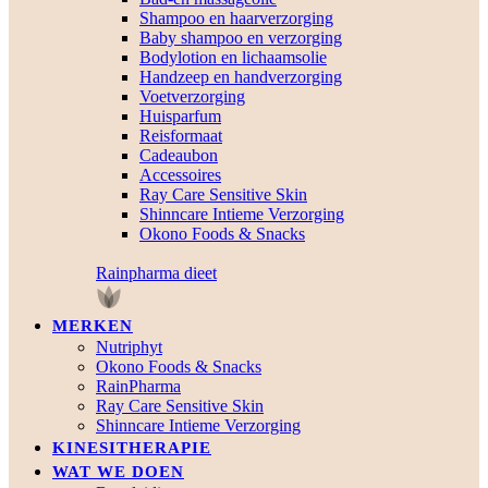
Shampoo en haarverzorging
Baby shampoo en verzorging
Bodylotion en lichaamsolie
Handzeep en handverzorging
Voetverzorging
Huisparfum
Reisformaat
Cadeaubon
Accessoires
Ray Care Sensitive Skin
Shinncare Intieme Verzorging
Okono Foods & Snacks
Rainpharma dieet
MERKEN
Nutriphyt
Okono Foods & Snacks
RainPharma
Ray Care Sensitive Skin
Shinncare Intieme Verzorging
KINESITHERAPIE
WAT WE DOEN