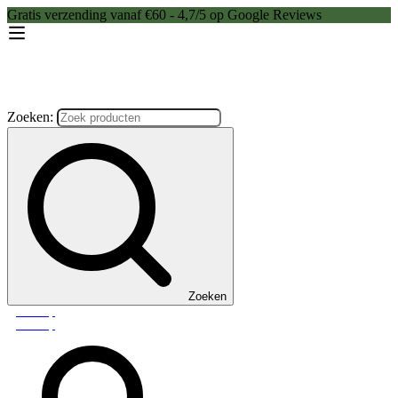
Gratis verzending vanaf €60 - 4,7/5 op Google Reviews
Zoeken:
Zoeken
Webshop
Webshop