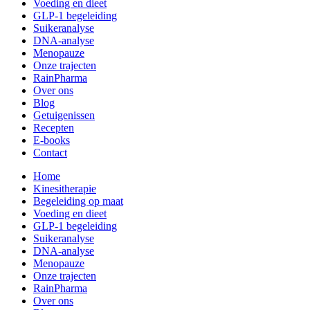
Voeding en dieet
GLP-1 begeleiding
Suikeranalyse
DNA-analyse
Menopauze
Onze trajecten
RainPharma
Over ons
Blog
Getuigenissen
Recepten
E-books
Contact
Home
Kinesitherapie
Begeleiding op maat
Voeding en dieet
GLP-1 begeleiding
Suikeranalyse
DNA-analyse
Menopauze
Onze trajecten
RainPharma
Over ons