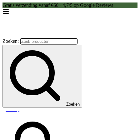
Gratis verzending vanaf €60 - 4,7/5 op Google Reviews
Zoeken:
Zoeken
Webshop
Webshop