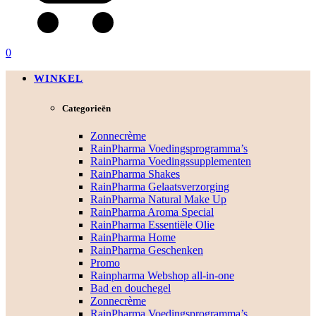
0
WINKEL
Categorieën
Zonnecrème
RainPharma Voedingsprogramma’s
RainPharma Voedingssupplementen
RainPharma Shakes
RainPharma Gelaatsverzorging
RainPharma Natural Make Up
RainPharma Aroma Special
RainPharma Essentiële Olie
RainPharma Home
RainPharma Geschenken
Promo
Rainpharma Webshop all-in-one
Bad en douchegel
Zonnecrème
RainPharma Voedingsprogramma’s