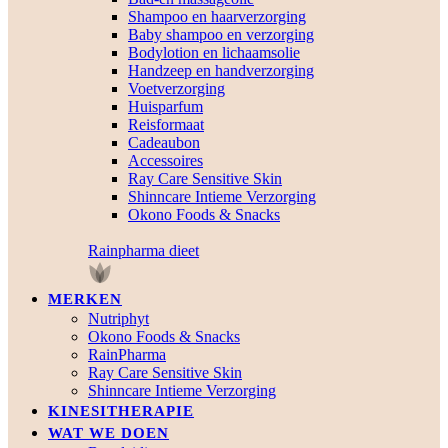
Shampoo en haarverzorging
Baby shampoo en verzorging
Bodylotion en lichaamsolie
Handzeep en handverzorging
Voetverzorging
Huisparfum
Reisformaat
Cadeaubon
Accessoires
Ray Care Sensitive Skin
Shinncare Intieme Verzorging
Okono Foods & Snacks
Rainpharma dieet
MERKEN
Nutriphyt
Okono Foods & Snacks
RainPharma
Ray Care Sensitive Skin
Shinncare Intieme Verzorging
KINESITHERAPIE
WAT WE DOEN