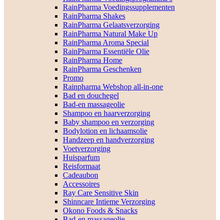
RainPharma Voedingssupplementen
RainPharma Shakes
RainPharma Gelaatsverzorging
RainPharma Natural Make Up
RainPharma Aroma Special
RainPharma Essentiële Olie
RainPharma Home
RainPharma Geschenken
Promo
Rainpharma Webshop all-in-one
Bad en douchegel
Bad-en massageolie
Shampoo en haarverzorging
Baby shampoo en verzorging
Bodylotion en lichaamsolie
Handzeep en handverzorging
Voetverzorging
Huisparfum
Reisformaat
Cadeaubon
Accessoires
Ray Care Sensitive Skin
Shinncare Intieme Verzorging
Okono Foods & Snacks
Bad-en massageolie