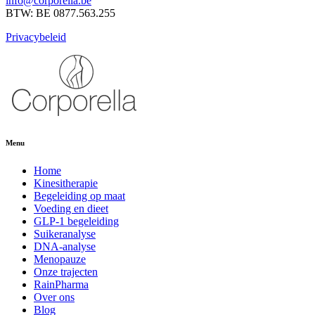
info@corporella.be
BTW: BE 0877.563.255
Privacybeleid
Menu
Home
Kinesitherapie
Begeleiding op maat
Voeding en dieet
GLP-1 begeleiding
Suikeranalyse
DNA-analyse
Menopauze
Onze trajecten
RainPharma
Over ons
Blog