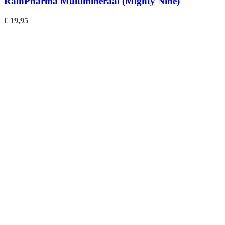
RainPharma Multimineraal (Mighty Nine)
€
19,95