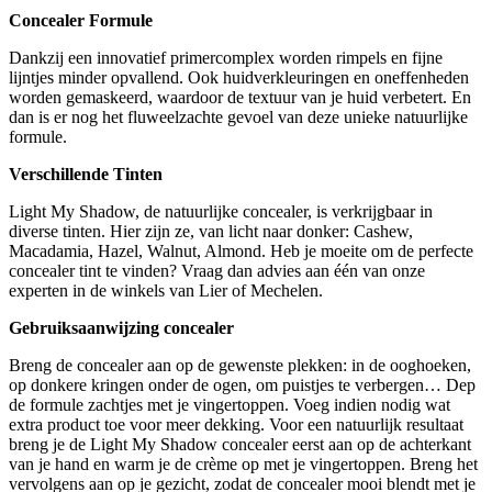
Concealer Formule
Dankzij een innovatief primercomplex worden rimpels en fijne
lijntjes minder opvallend. Ook huidverkleuringen en oneffenheden
worden gemaskeerd, waardoor de textuur van je huid verbetert. En
dan is er nog het fluweelzachte gevoel van deze unieke natuurlijke
formule.
Verschillende Tinten
Light My Shadow, de natuurlijke concealer, is verkrijgbaar in
diverse tinten. Hier zijn ze, van licht naar donker: Cashew,
Macadamia, Hazel, Walnut, Almond. Heb je moeite om de perfecte
concealer tint te vinden? Vraag dan advies aan één van onze
experten in de winkels van Lier of Mechelen.
Gebruiksaanwijzing concealer
Breng de concealer aan op de gewenste plekken: in de ooghoeken,
op donkere kringen onder de ogen, om puistjes te verbergen… Dep
de formule zachtjes met je vingertoppen. Voeg indien nodig wat
extra product toe voor meer dekking. Voor een natuurlijk resultaat
breng je de Light My Shadow concealer eerst aan op de achterkant
van je hand en warm je de crème op met je vingertoppen. Breng het
vervolgens aan op je gezicht, zodat de concealer mooi blendt met je