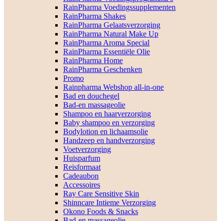
RainPharma Voedingssupplementen
RainPharma Shakes
RainPharma Gelaatsverzorging
RainPharma Natural Make Up
RainPharma Aroma Special
RainPharma Essentiële Olie
RainPharma Home
RainPharma Geschenken
Promo
Rainpharma Webshop all-in-one
Bad en douchegel
Bad-en massageolie
Shampoo en haarverzorging
Baby shampoo en verzorging
Bodylotion en lichaamsolie
Handzeep en handverzorging
Voetverzorging
Huisparfum
Reisformaat
Cadeaubon
Accessoires
Ray Care Sensitive Skin
Shinncare Intieme Verzorging
Okono Foods & Snacks
Bad-en massageolie