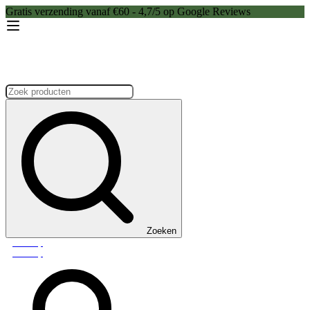
Gratis verzending vanaf €60 - 4,7/5 op Google Reviews
Zoeken:
Zoeken
Webshop
Webshop