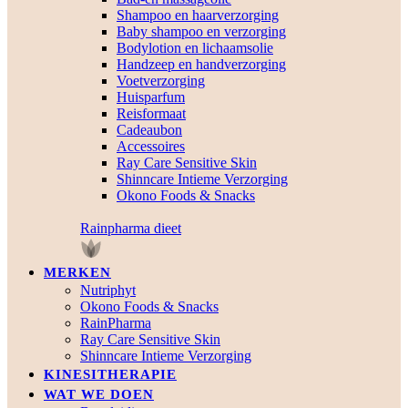
Shampoo en haarverzorging
Baby shampoo en verzorging
Bodylotion en lichaamsolie
Handzeep en handverzorging
Voetverzorging
Huisparfum
Reisformaat
Cadeaubon
Accessoires
Ray Care Sensitive Skin
Shinncare Intieme Verzorging
Okono Foods & Snacks
Rainpharma dieet
MERKEN
Nutriphyt
Okono Foods & Snacks
RainPharma
Ray Care Sensitive Skin
Shinncare Intieme Verzorging
KINESITHERAPIE
WAT WE DOEN