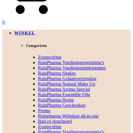
0
WINKEL
Categorieën
Zonnecrème
RainPharma Voedingsprogramma’s
RainPharma Voedingssupplementen
RainPharma Shakes
RainPharma Gelaatsverzorging
RainPharma Natural Make Up
RainPharma Aroma Special
RainPharma Essentiële Olie
RainPharma Home
RainPharma Geschenken
Promo
Rainpharma Webshop all-in-one
Bad en douchegel
Zonnecrème
RainPharma Voedingsprogramma’s