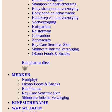
Shampoo en haarverzorging
Baby shampoo en verzorging
Bodylotion en lichaamsolie
Handzeep en handverzorging
Voetverzorging
Huisparfum
Reisformaat
Cadeaubon
Accessoires
Ray Care Sensitive Skin
Shinncare Intieme Verzorging
Okono Foods & Snacks
Rainpharma dieet
MERKEN
Nutriphyt
Okono Foods & Snacks
RainPharma
Ray Care Sensitive Skin
Shinncare Intieme Verzorging
KINESITHERAPIE
WAT WE DOEN