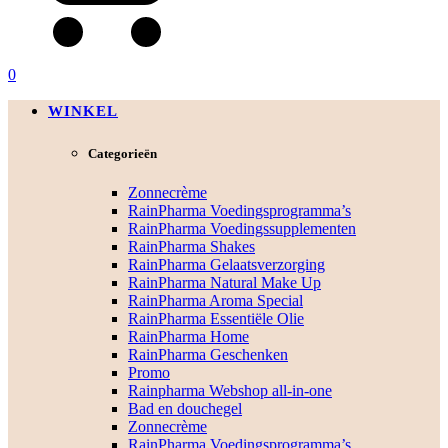
0
WINKEL
Categorieën
Zonnecrème
RainPharma Voedingsprogramma’s
RainPharma Voedingssupplementen
RainPharma Shakes
RainPharma Gelaatsverzorging
RainPharma Natural Make Up
RainPharma Aroma Special
RainPharma Essentiële Olie
RainPharma Home
RainPharma Geschenken
Promo
Rainpharma Webshop all-in-one
Bad en douchegel
Zonnecrème
RainPharma Voedingsprogramma’s