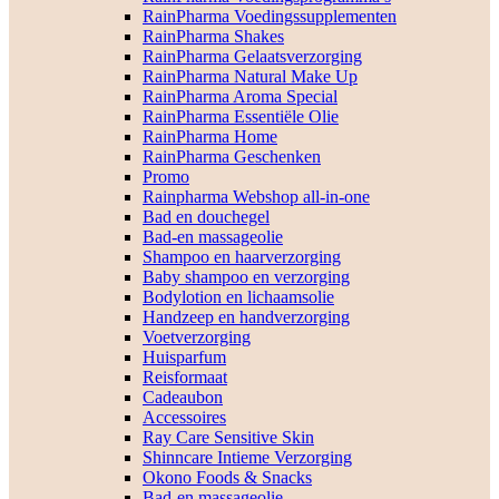
RainPharma Voedingssupplementen
RainPharma Shakes
RainPharma Gelaatsverzorging
RainPharma Natural Make Up
RainPharma Aroma Special
RainPharma Essentiële Olie
RainPharma Home
RainPharma Geschenken
Promo
Rainpharma Webshop all-in-one
Bad en douchegel
Bad-en massageolie
Shampoo en haarverzorging
Baby shampoo en verzorging
Bodylotion en lichaamsolie
Handzeep en handverzorging
Voetverzorging
Huisparfum
Reisformaat
Cadeaubon
Accessoires
Ray Care Sensitive Skin
Shinncare Intieme Verzorging
Okono Foods & Snacks
Bad-en massageolie