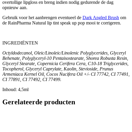
overtollige lipgloss en breng indien nodig gedurende de dag
opnieuw aan.
Gebruik voor het aanbrengen eventueel de
Dark Angled Brush
om
de RainPharma Natural lip tint speak up pop mooi te corrigeren.
INGREDIËNTEN
Octyldodecanol, Oleic/Linoleic/Linolenic Polyglycerides, Glyceryl
Behenate, Polyglyceryl-10 Pentaisostearate, Shorea Robusta Resin,
Glyceryl Stearate, Copernicia Cerifera Cera, C10-18 Triglycerides,
Tocopherol, Glyceryl Caprylate, Kaolin, Stevioside, Prunus
Armeniaca Kernel Oil, Cocos Nucifera Oil +/- CI 77742, CI 77491,
CI 77891, CI
77492, CI 77499.
Inhoud: 4,5ml
Gerelateerde producten