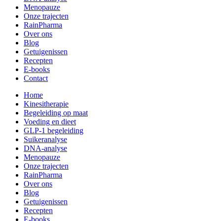
Menopauze
Onze trajecten
RainPharma
Over ons
Blog
Getuigenissen
Recepten
E-books
Contact
Home
Kinesitherapie
Begeleiding op maat
Voeding en dieet
GLP-1 begeleiding
Suikeranalyse
DNA-analyse
Menopauze
Onze trajecten
RainPharma
Over ons
Blog
Getuigenissen
Recepten
E-books