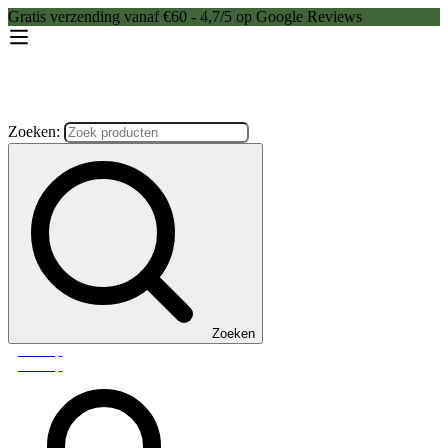
Gratis verzending vanaf €60 - 4,7/5 op Google Reviews
Zoeken:
Zoeken
Webshop
Webshop