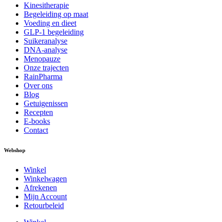
Kinesitherapie
Begeleiding op maat
Voeding en dieet
GLP-1 begeleiding
Suikeranalyse
DNA-analyse
Menopauze
Onze trajecten
RainPharma
Over ons
Blog
Getuigenissen
Recepten
E-books
Contact
Webshop
Winkel
Winkelwagen
Afrekenen
Mijn Account
Retourbeleid