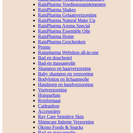
RainPharma Voedingssupplementen
RainPharma Shakes
RainPharma Gelaatsverzorging
RainPharma Natural Make Up
RainPharma Aroma Special
RainPharma Essentiële Olie
RainPharma Home
RainPharma Geschenken
Promo
Rainpharma Webshop all-in-one
Bad en douchegel
Bad-en massageolie
Shampoo en haarverzorging
Baby shampoo en verzorging
Bodylotion en lichaamsolie
Handzeep en handverzorging
Voetverzorging
Huisparfum
Reisformaat
Cadeaubon
Accessoires
Ray Care Sensitive Skin
Shinncare Intieme Verzorging
Okono Foods & Snacks
Bad-en massageolie