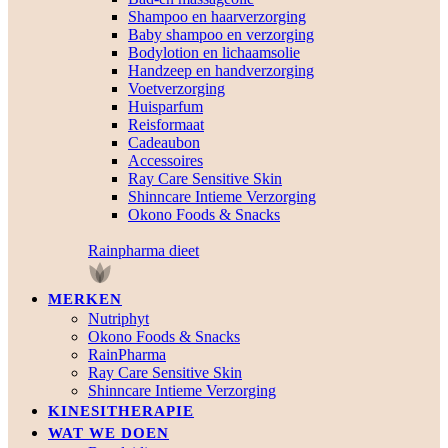
Shampoo en haarverzorging
Baby shampoo en verzorging
Bodylotion en lichaamsolie
Handzeep en handverzorging
Voetverzorging
Huisparfum
Reisformaat
Cadeaubon
Accessoires
Ray Care Sensitive Skin
Shinncare Intieme Verzorging
Okono Foods & Snacks
Rainpharma dieet
MERKEN
Nutriphyt
Okono Foods & Snacks
RainPharma
Ray Care Sensitive Skin
Shinncare Intieme Verzorging
KINESITHERAPIE
WAT WE DOEN