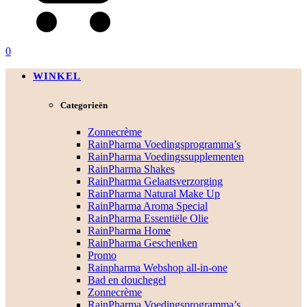
0
WINKEL
Categorieën
Zonnecrème
RainPharma Voedingsprogramma’s
RainPharma Voedingssupplementen
RainPharma Shakes
RainPharma Gelaatsverzorging
RainPharma Natural Make Up
RainPharma Aroma Special
RainPharma Essentiële Olie
RainPharma Home
RainPharma Geschenken
Promo
Rainpharma Webshop all-in-one
Bad en douchegel
Zonnecrème
RainPharma Voedingsprogramma’s