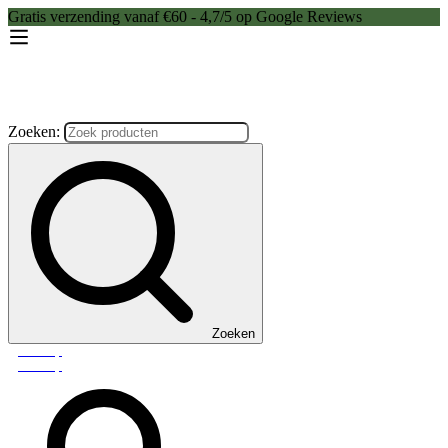
Gratis verzending vanaf €60 - 4,7/5 op Google Reviews
Zoeken:
Zoeken
Webshop
Webshop