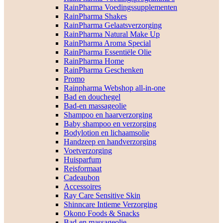
RainPharma Voedingssupplementen
RainPharma Shakes
RainPharma Gelaatsverzorging
RainPharma Natural Make Up
RainPharma Aroma Special
RainPharma Essentiële Olie
RainPharma Home
RainPharma Geschenken
Promo
Rainpharma Webshop all-in-one
Bad en douchegel
Bad-en massageolie
Shampoo en haarverzorging
Baby shampoo en verzorging
Bodylotion en lichaamsolie
Handzeep en handverzorging
Voetverzorging
Huisparfum
Reisformaat
Cadeaubon
Accessoires
Ray Care Sensitive Skin
Shinncare Intieme Verzorging
Okono Foods & Snacks
Bad-en massageolie