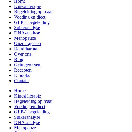
Home
Kinesitherapie
Begeleiding op maat
Voeding en dieet
GLP-1 begeleiding
Suikeranalyse
DNA-analyse
Menopauze
Onze trajecten
RainPharma
Over ons
Blog
Getuigenissen
Recepten
E-books
Contact
Home
Kinesitherapie
Begeleiding op maat
Voeding en dieet
GLP-1 begeleiding
Suikeranalyse
DNA-analyse
Menopauze