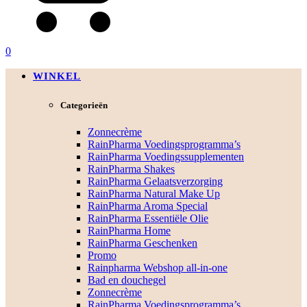
0
WINKEL
Categorieën
Zonnecrème
RainPharma Voedingsprogramma’s
RainPharma Voedingssupplementen
RainPharma Shakes
RainPharma Gelaatsverzorging
RainPharma Natural Make Up
RainPharma Aroma Special
RainPharma Essentiële Olie
RainPharma Home
RainPharma Geschenken
Promo
Rainpharma Webshop all-in-one
Bad en douchegel
Zonnecrème
RainPharma Voedingsprogramma’s