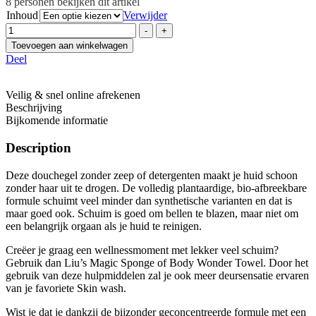
8
personen bekijken dit artikel
Inhoud
Verwijder
Hoeveelheid
-
+
Toevoegen aan winkelwagen
Deel
Veilig & snel online afrekenen
Beschrijving
Bijkomende informatie
Description
Deze douchegel zonder zeep of detergenten maakt je huid schoon
zonder haar uit te drogen. De volledig plantaardige, bio-afbreekbare
formule schuimt veel minder dan synthetische varianten en dat is
maar goed ook. Schuim is goed om bellen te blazen, maar niet om
een belangrijk orgaan als je huid te reinigen.
Creëer je graag een wellnessmoment met lekker veel schuim?
Gebruik dan Liu’s Magic Sponge of Body Wonder Towel. Door het
gebruik van deze hulpmiddelen zal je ook meer deursensatie ervaren
van je favoriete Skin wash.
Wist je dat je dankzij de bijzonder geconcentreerde formule met een