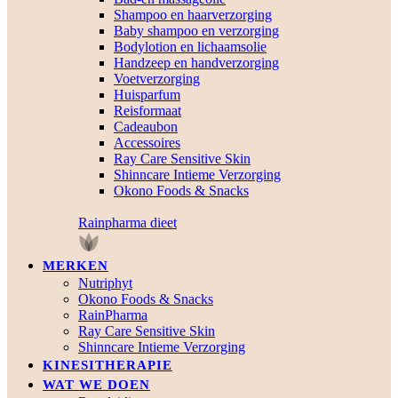
Shampoo en haarverzorging
Baby shampoo en verzorging
Bodylotion en lichaamsolie
Handzeep en handverzorging
Voetverzorging
Huisparfum
Reisformaat
Cadeaubon
Accessoires
Ray Care Sensitive Skin
Shinncare Intieme Verzorging
Okono Foods & Snacks
Rainpharma dieet
MERKEN
Nutriphyt
Okono Foods & Snacks
RainPharma
Ray Care Sensitive Skin
Shinncare Intieme Verzorging
KINESITHERAPIE
WAT WE DOEN