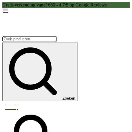
Gratis verzending vanaf €60 - 4,7/5 op Google Reviews
Zoeken:
Zoeken
Webshop
Webshop