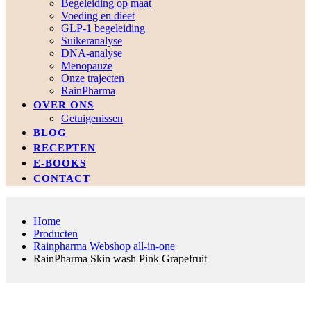
Begeleiding op maat
Voeding en dieet
GLP-1 begeleiding
Suikeranalyse
DNA-analyse
Menopauze
Onze trajecten
RainPharma
OVER ONS
Getuigenissen
BLOG
RECEPTEN
E-BOOKS
CONTACT
Home
Producten
Rainpharma Webshop all-in-one
RainPharma Skin wash Pink Grapefruit