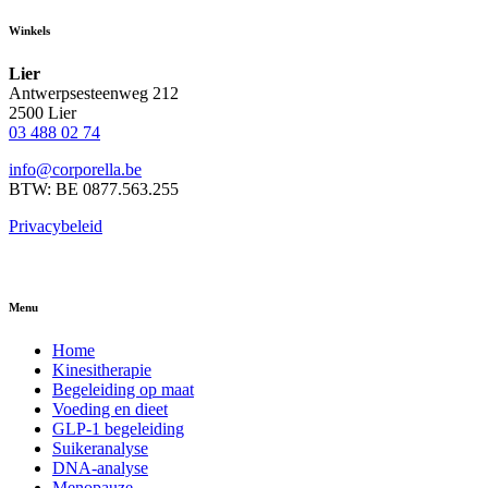
Winkels
Lier
Antwerpsesteenweg 212
2500 Lier
03 488 02 74
info@corporella.be
BTW: BE 0877.563.255
Privacybeleid
Menu
Home
Kinesitherapie
Begeleiding op maat
Voeding en dieet
GLP-1 begeleiding
Suikeranalyse
DNA-analyse
Menopauze