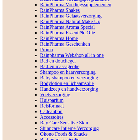
RainPharma Voedingssupplementen
RainPharma Shakes
RainPharma Gelaatsverzorging
RainPharma Natural Make Up
RainPharma Aroma Special
RainPharma Essentiële Olie
RainPharma Home
RainPharma Geschenken
Promo
Rainpharma Webshop all-in-one
Bad en douchegel
Bad-en massageolie
Shampoo en haarverzorging
Baby shampoo en verzorging
Bodylotion en lichaamsolie
Handzeep en handverzorging
Voetverzorging
Huisparfum
Reisformaat
Cadeaubon
Accessoires
Ray Care Sensitive Skin
Shinncare Intieme Verzorging
Okono Foods & Snacks
Bad-en massageolie