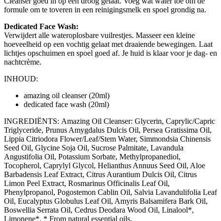
Cleanser goed in op een droog gelaat. Voeg wat water toe om de
formule om te toveren in een reinigingsmelk en spoel grondig na.
Dedicated Face Wash:
Verwijdert alle wateroplosbare vuilrestjes. Masseer een kleine
hoeveelheid op een vochtig gelaat met draaiende bewegingen. Laat
lichtjes opschuimen en spoel goed af. Je huid is klaar voor je dag- en
nachtcrème.
INHOUD:
amazing oil cleanser (20ml)
dedicated face wash (20ml)
INGREDIËNTS: Amazing Oil Cleanser: Glycerin, Caprylic/Capric
Triglyceride, Prunus Amygdalus Dulcis Oil, Persea Gratissima Oil,
Lippia Citriodora Flower/Leaf/Stem Water, Simmondsia Chinensis
Seed Oil, Glycine Soja Oil, Sucrose Palmitate, Lavandula
Angustifolia Oil, Potassium Sorbate, Methylpropanediol,
Tocopherol, Caprylyl Glycol, Helianthus Annuus Seed Oil, Aloe
Barbadensis Leaf Extract, Citrus Aurantium Dulcis Oil, Citrus
Limon Peel Extract, Rosmarinus Officinalis Leaf Oil,
Phenylpropanol, Pogostemon Cablin Oil, Salvia Lavandulifolia Leaf
Oil, Eucalyptus Globulus Leaf Oil, Amyris Balsamifera Bark Oil,
Boswellia Serrata Oil, Cedrus Deodara Wood Oil, Linalool*,
Limonene*. * From natural essential oils.