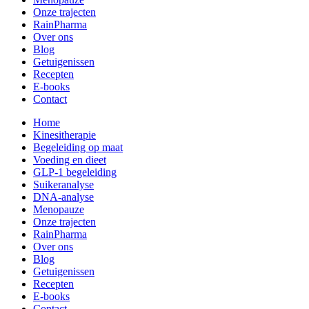
Onze trajecten
RainPharma
Over ons
Blog
Getuigenissen
Recepten
E-books
Contact
Home
Kinesitherapie
Begeleiding op maat
Voeding en dieet
GLP-1 begeleiding
Suikeranalyse
DNA-analyse
Menopauze
Onze trajecten
RainPharma
Over ons
Blog
Getuigenissen
Recepten
E-books
Contact