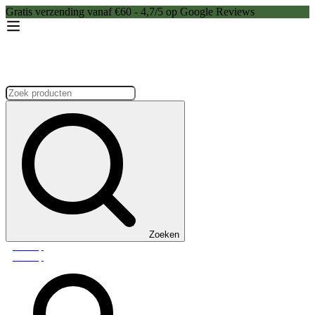
Gratis verzending vanaf €60 - 4,7/5 op Google Reviews
Zoeken:
Zoeken
Webshop
Webshop