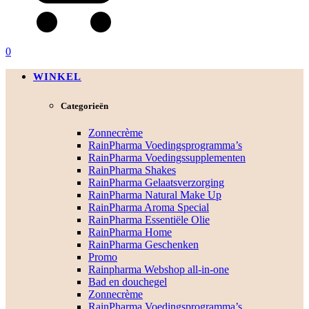
0
WINKEL
Categorieën
Zonnecrème
RainPharma Voedingsprogramma’s
RainPharma Voedingssupplementen
RainPharma Shakes
RainPharma Gelaatsverzorging
RainPharma Natural Make Up
RainPharma Aroma Special
RainPharma Essentiële Olie
RainPharma Home
RainPharma Geschenken
Promo
Rainpharma Webshop all-in-one
Bad en douchegel
Zonnecrème
RainPharma Voedingsprogramma’s