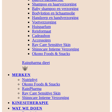
Shampoo en haarverzorging
Baby shampoo en verzorging
Bodylotion en lichaamsolie
Handzeep en handverzorging
Voetverzorging
Huisparfum
Reisformaat
Cadeaubon
Accessoires
Ray Care Sensitive Skin
Shinncare Intieme Verzorging
Okono Foods & Snacks
Rainpharma dieet
MERKEN
Nutriphyt
Okono Foods & Snacks
RainPharma
Ray Care Sensitive Skin
Shinncare Intieme Verzorging
KINESITHERAPIE
WAT WE DOEN