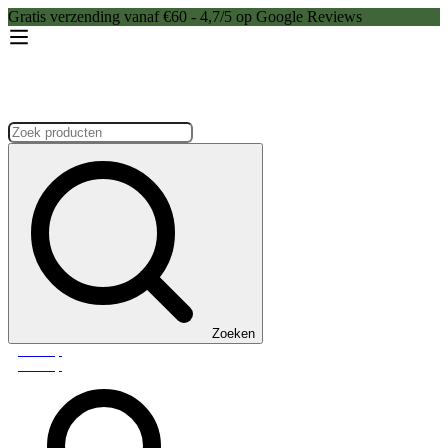
Gratis verzending vanaf €60 - 4,7/5 op Google Reviews
Zoeken:
Zoeken
Webshop
Webshop