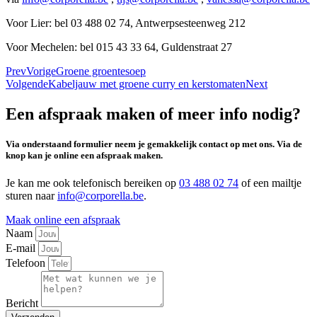
Voor Lier: bel 03 488 02 74, Antwerpsesteenweg 212
Voor Mechelen: bel 015 43 33 64, Guldenstraat 27
Prev
Vorige
Groene groentesoep
Volgende
Kabeljauw met groene curry en kerstomaten
Next
Een afspraak maken of meer info nodig?
Via onderstaand formulier neem je gemakkelijk contact op met ons. Via de
knop kan je online een afspraak maken.
Je kan me ook telefonisch bereiken op
03 488 02 74
of een mailtje
sturen naar
info@corporella.be
.
Maak online een afspraak
Naam
E-mail
Telefoon
Bericht