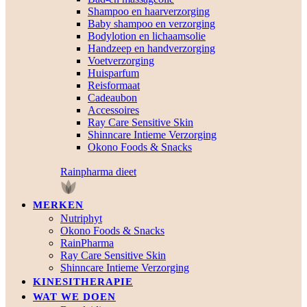
Shampoo en haarverzorging
Baby shampoo en verzorging
Bodylotion en lichaamsolie
Handzeep en handverzorging
Voetverzorging
Huisparfum
Reisformaat
Cadeaubon
Accessoires
Ray Care Sensitive Skin
Shinncare Intieme Verzorging
Okono Foods & Snacks
Rainpharma dieet
MERKEN
Nutriphyt
Okono Foods & Snacks
RainPharma
Ray Care Sensitive Skin
Shinncare Intieme Verzorging
KINESITHERAPIE
WAT WE DOEN