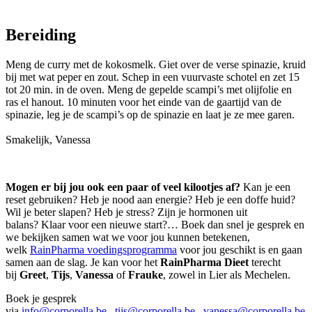
Bereiding
Meng de curry met de kokosmelk. Giet over de verse spinazie, kruid
bij met wat peper en zout. Schep in een vuurvaste schotel en zet 15
tot 20 min. in de oven. Meng de gepelde scampi’s met olijfolie en
ras el hanout. 10 minuten voor het einde van de gaartijd van de
spinazie, leg je de scampi’s op de spinazie en laat je ze mee garen.
Smakelijk, Vanessa
Mogen er bij jou ook een paar of veel kilootjes af?
Kan je een
reset gebruiken? Heb je nood aan energie? Heb je een doffe huid?
Wil je beter slapen? Heb je stress? Zijn je hormonen uit
balans? Klaar voor een nieuwe start?… Boek dan snel je gesprek en
we bekijken samen wat we voor jou kunnen betekenen,
welk
RainPharma voedingsprogramma
voor jou geschikt is en gaan
samen aan de slag. Je kan voor het
RainPharma Dieet
terecht
bij
Greet
,
Tijs
,
Vanessa
of
Frauke
, zowel in Lier als Mechelen.
Boek je gesprek
via
info@corporella.be
,
tijs@corporella.be
,
vanessa@corporella.be