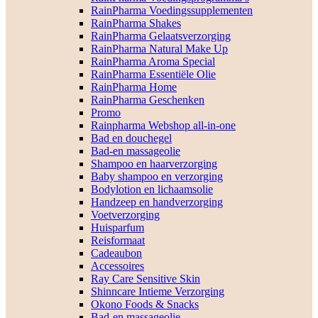
RainPharma Voedingssupplementen
RainPharma Shakes
RainPharma Gelaatsverzorging
RainPharma Natural Make Up
RainPharma Aroma Special
RainPharma Essentiële Olie
RainPharma Home
RainPharma Geschenken
Promo
Rainpharma Webshop all-in-one
Bad en douchegel
Bad-en massageolie
Shampoo en haarverzorging
Baby shampoo en verzorging
Bodylotion en lichaamsolie
Handzeep en handverzorging
Voetverzorging
Huisparfum
Reisformaat
Cadeaubon
Accessoires
Ray Care Sensitive Skin
Shinncare Intieme Verzorging
Okono Foods & Snacks
Bad-en massageolie