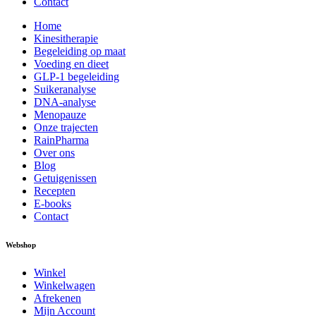
Contact
Home
Kinesitherapie
Begeleiding op maat
Voeding en dieet
GLP-1 begeleiding
Suikeranalyse
DNA-analyse
Menopauze
Onze trajecten
RainPharma
Over ons
Blog
Getuigenissen
Recepten
E-books
Contact
Webshop
Winkel
Winkelwagen
Afrekenen
Mijn Account