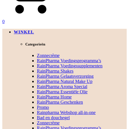
0
WINKEL
Categorieën
Zonnecrème
RainPharma Voedingsprogramma’s
RainPharma Voedingssupplementen
RainPharma Shakes
RainPharma Gelaatsverzorging
RainPharma Natural Make Up
RainPharma Aroma Special
RainPharma Essentiële Olie
RainPharma Home
RainPharma Geschenken
Promo
Rainpharma Webshop all-in-one
Bad en douchegel
Zonnecrème
RainPharma Voedingsprogramma’s