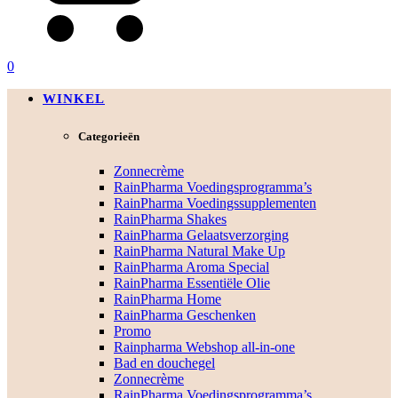
0
WINKEL
Categorieën
Zonnecrème
RainPharma Voedingsprogramma’s
RainPharma Voedingssupplementen
RainPharma Shakes
RainPharma Gelaatsverzorging
RainPharma Natural Make Up
RainPharma Aroma Special
RainPharma Essentiële Olie
RainPharma Home
RainPharma Geschenken
Promo
Rainpharma Webshop all-in-one
Bad en douchegel
Zonnecrème
RainPharma Voedingsprogramma’s