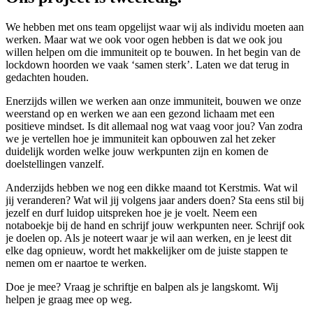
We hebben met ons team opgelijst waar wij als individu moeten aan
werken. Maar wat we ook voor ogen hebben is dat we ook jou
willen helpen om die immuniteit op te bouwen. In het begin van de
lockdown hoorden we vaak ‘samen sterk’. Laten we dat terug in
gedachten houden.
Enerzijds willen we werken aan onze immuniteit, bouwen we onze
weerstand op en werken we aan een gezond lichaam met een
positieve mindset. Is dit allemaal nog wat vaag voor jou? Van zodra
we je vertellen hoe je immuniteit kan opbouwen zal het zeker
duidelijk worden welke jouw werkpunten zijn en komen de
doelstellingen vanzelf.
Anderzijds hebben we nog een dikke maand tot Kerstmis. Wat wil
jij veranderen? Wat wil jij volgens jaar anders doen? Sta eens stil bij
jezelf en durf luidop uitspreken hoe je je voelt. Neem een
notaboekje bij de hand en schrijf jouw werkpunten neer. Schrijf ook
je doelen op. Als je noteert waar je wil aan werken, en je leest dit
elke dag opnieuw, wordt het makkelijker om de juiste stappen te
nemen om er naartoe te werken.
Doe je mee? Vraag je schriftje en balpen als je langskomt. Wij
helpen je graag mee op weg.