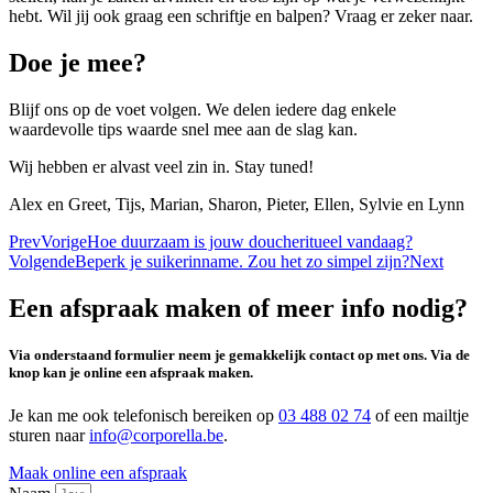
hebt. Wil jij ook graag een schriftje en balpen? Vraag er zeker naar.
Doe je mee?
Blijf ons op de voet volgen. We delen iedere dag enkele
waardevolle tips waarde snel mee aan de slag kan.
Wij hebben er alvast veel zin in. Stay tuned!
Alex en Greet, Tijs, Marian, Sharon, Pieter, Ellen, Sylvie en Lynn
Prev
Vorige
Hoe duurzaam is jouw doucheritueel vandaag?
Volgende
Beperk je suikerinname. Zou het zo simpel zijn?
Next
Een afspraak maken of meer info nodig?
Via onderstaand formulier neem je gemakkelijk contact op met ons. Via de
knop kan je online een afspraak maken.
Je kan me ook telefonisch bereiken op
03 488 02 74
of een mailtje
sturen naar
info@corporella.be
.
Maak online een afspraak