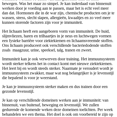
bewegen. Was het maar zo simpel. Je kan inderdaad van binnenuit
werken door je voeding aan te passen, maar het is echt veel meer
dan dat. Hormonen die in de war zijn, chemische producten om je te
wassen, stress, slecht slapen, allergieën, kwaaltjes en zo veel meer
kunnen storende factoren zijn voor je immuniteit.
Het lichaam heeft een aangeboren vorm van immuniteit. De huid,
slijmvliezen, haren en trilhaartjes in je neus en luchtwegen vormen
een fysieke barrière voor ziektekiemen en lichaamsvreemde stoffen.
Ons lichaam produceert ook verschillende bacteriedodende stoffen
zoals maagzuur, urine, speeksel, talg, tranen en zweet.
Immuniteit kan je ook verwerven door training. Het immuunsysteem
wordt sterker telkens het in contact komt met nieuwe ziektekiemen.
Het leert bij en wordt steeds sterker. Naarmate je veroudert wordt je
immuunsysteem zwakker, maar wat nog belangrijker is je levensstijl
die bepalend is voor je weerstand.
Je kan je immuunsysteem sterker maken en dus trainen door een
gezonde levensstijl.
Je kan op verschillende domeinen werken aan je immuniteit: van
binnenuit, van buitenaf, beweging en levensstijl. We zullen
gedurende de komende weken deze domeinen toelichten. Per week
behandelen we een thema. Het doel is ook om voorbereid te zijn op