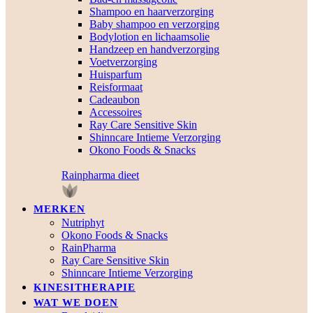
Shampoo en haarverzorging
Baby shampoo en verzorging
Bodylotion en lichaamsolie
Handzeep en handverzorging
Voetverzorging
Huisparfum
Reisformaat
Cadeaubon
Accessoires
Ray Care Sensitive Skin
Shinncare Intieme Verzorging
Okono Foods & Snacks
Rainpharma dieet
MERKEN
Nutriphyt
Okono Foods & Snacks
RainPharma
Ray Care Sensitive Skin
Shinncare Intieme Verzorging
KINESITHERAPIE
WAT WE DOEN