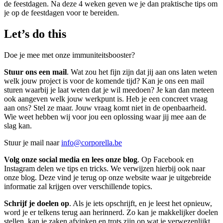
de feestdagen. Na deze 4 weken geven we je dan praktische tips om
je op de feestdagen voor te bereiden.
Let’s do this
Doe je mee met onze immuniteitsbooster?
Stuur ons een mail
. Wat zou het fijn zijn dat jij aan ons laten weten
welk jouw project is voor de komende tijd? Kan je ons een mail
sturen waarbij je laat weten dat je wil meedoen? Je kan dan meteen
ook aangeven welk jouw werkpunt is. Heb je een concreet vraag
aan ons? Stel ze maar. Jouw vraag komt niet in de openbaarheid.
Wie weet hebben wij voor jou een oplossing waar jij mee aan de
slag kan.
Stuur je mail naar
info@corporella.be
Volg onze social media en lees onze blog
. Op Facebook en
Instagram delen we tips en tricks. We verwijzen hierbij ook naar
onze blog. Deze vind je terug op onze website waar je uitgebreide
informatie zal krijgen over verschillende topics.
Schrijf je doelen op
. Als je iets opschrijft, en je leest het opnieuw,
word je er telkens terug aan herinnerd. Zo kan je makkelijker doelen
stellen, kan je zaken afvinken en trots zijn op wat je verwezenlijkt