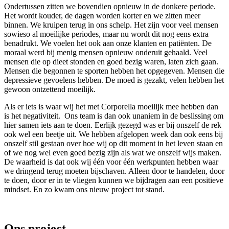
Ondertussen zitten we bovendien opnieuw in de donkere periode.
Het wordt kouder, de dagen worden korter en we zitten meer
binnen. We kruipen terug in ons schelp. Het zijn voor veel mensen
sowieso al moeilijke periodes, maar nu wordt dit nog eens extra
benadrukt. We voelen het ook aan onze klanten en patiënten. De
moraal werd bij menig mensen opnieuw onderuit gehaald. Veel
mensen die op dieet stonden en goed bezig waren, laten zich gaan.
Mensen die begonnen te sporten hebben het opgegeven. Mensen die
depressieve gevoelens hebben. De moed is gezakt, velen hebben het
gewoon ontzettend moeilijk.
Als er iets is waar wij het met Corporella moeilijk mee hebben dan
is het negativiteit. Ons team is dan ook unaniem in de beslissing om
hier samen iets aan te doen. Eerlijk gezegd was er bij onszelf de rek
ook wel een beetje uit. We hebben afgelopen week dan ook eens bij
onszelf stil gestaan over hoe wij op dit moment in het leven staan en
of we nog wel even goed bezig zijn als wat we onszelf wijs maken.
De waarheid is dat ook wij één voor één werkpunten hebben waar
we dringend terug moeten bijschaven. Alleen door te handelen, door
te doen, door er in te vliegen kunnen we bijdragen aan een positieve
mindset. En zo kwam ons nieuw project tot stand.
Ons project