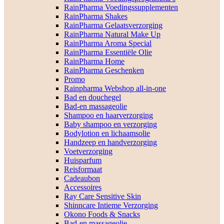
RainPharma Voedingssupplementen
RainPharma Shakes
RainPharma Gelaatsverzorging
RainPharma Natural Make Up
RainPharma Aroma Special
RainPharma Essentiële Olie
RainPharma Home
RainPharma Geschenken
Promo
Rainpharma Webshop all-in-one
Bad en douchegel
Bad-en massageolie
Shampoo en haarverzorging
Baby shampoo en verzorging
Bodylotion en lichaamsolie
Handzeep en handverzorging
Voetverzorging
Huisparfum
Reisformaat
Cadeaubon
Accessoires
Ray Care Sensitive Skin
Shinncare Intieme Verzorging
Okono Foods & Snacks
Bad-en massageolie