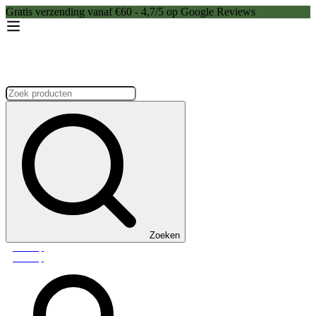
Gratis verzending vanaf €60 - 4,7/5 op Google Reviews
Zoeken:
Zoeken
Webshop
Webshop