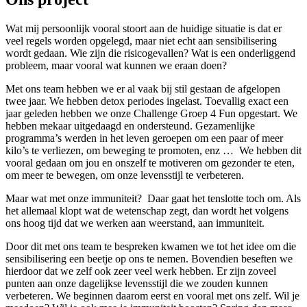
Wat mij persoonlijk vooral stoort aan de huidige situatie is dat er
veel regels worden opgelegd, maar niet echt aan sensibilisering
wordt gedaan. Wie zijn die risicogevallen? Wat is een onderliggend
probleem, maar vooral wat kunnen we eraan doen?
Met ons team hebben we er al vaak bij stil gestaan de afgelopen
twee jaar. We hebben detox periodes ingelast. Toevallig exact een
jaar geleden hebben we onze Challenge Groep 4 Fun opgestart. We
hebben mekaar uitgedaagd en ondersteund. Gezamenlijke
programma’s werden in het leven geroepen om een paar of meer
kilo’s te verliezen, om beweging te promoten, enz … We hebben dit
vooral gedaan om jou en onszelf te motiveren om gezonder te eten,
om meer te bewegen, om onze levensstijl te verbeteren.
Maar wat met onze immuniteit? Daar gaat het tenslotte toch om. Als
het allemaal klopt wat de wetenschap zegt, dan wordt het volgens
ons hoog tijd dat we werken aan weerstand, aan immuniteit.
Door dit met ons team te bespreken kwamen we tot het idee om die
sensibilisering een beetje op ons te nemen. Bovendien beseften we
hierdoor dat we zelf ook zeer veel werk hebben. Er zijn zoveel
punten aan onze dagelijkse levensstijl die we zouden kunnen
verbeteren. We beginnen daarom eerst en vooral met ons zelf. Wil je