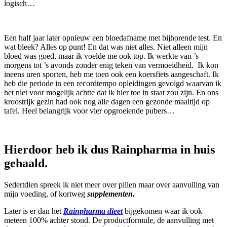
logisch…
Een half jaar later opnieuw een bloedafname met bijhorende test. En
wat bleek? Alles op punt! En dat was niet alles. Niet alleen mijn
bloed was goed, maar ik voelde me ook top. Ik werkte van ’s
morgens tot ’s avonds zonder enig teken van vermoeidheid. Ik kon
ineens uren sporten, heb me toen ook een koersfiets aangeschaft. Ik
heb die periode in een recordtempo opleidingen gevolgd waarvan ik
het niet voor mogelijk achtte dat ik hier toe in staat zou zijn. En ons
kroostrijk gezin had ook nog alle dagen een gezonde maaltijd op
tafel. Heel belangrijk voor vier opgroeiende pubers…
Hierdoor heb ik dus Rainpharma in huis
gehaald.
Sedertdien spreek ik niet meer over pillen maar over aanvulling van
mijn voeding, of kortweg
supplementen.
Later is er dan het
Rainpharma dieet
bijgekomen waar ik ook
meteen 100% achter stond. De productformule, de aanvulling met