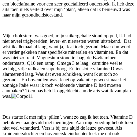
een bloedafname voor een zeer gedetailleerd onderzoek. Ik heb deze
arts toen niets verteld over mijn ‘plan’, alleen dat ik benieuwd was
naar mijn gezondheidstoestand.
Mijn cholesterol was goed, mijn suikergehalte stond op peil, ik had
niet teveel triglyceriden, lever- en niertesten waren uitstekend. Dat
wist ik allemaal al lang, want ja, ik at toch gezond. Maar dan werd
er verder gekeken naar specifieke mineralen en vitaminen. En dat
was niet zo fraai. Magnesium stond te laag, de B-vitaminen
ondermaats, Q10 een ramp, Omega 3 te laag, carnitine veel te
weinig, vrije radicalen superhoog. En tenslotte vitamine D was
alarmerend laag. Was dat even schrikken, want ik at toch zo
gezond…En bovendien was ik net op vakantie geweest naar het
zonnige Italië waar ik toch voldoende vitamine D had moeten
aanmaken? Toen pas heb ik opgebiecht aan de arts wat ik van plan
was.
Dus startte ik met mijn ‘pillen’, want zo zag ik het toen. Vitamine D
heb ik wel aangevuld met inentingen. Aan mijn voeding heb ik toen
niet veel veranderd. Vers is bij ons altijd de leuze geweest. Als
kruideniersdochter en hovenierskleindochter leek me dat ook