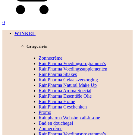
0
WINKEL
Categorieën
Zonnecrème
RainPharma Voedingsprogramma’s
RainPharma Voedingssupplementen
RainPharma Shakes
RainPharma Gelaatsverzorging
RainPharma Natural Make Up
RainPharma Aroma Special
RainPharma Essentiële Olie
RainPharma Home
RainPharma Geschenken
Promo
Rainpharma Webshop all-in-one
Bad en douchegel
Zonnecrème
RainPharma Voedingsprogramma’s