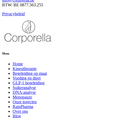
info@corporella.be
BTW: BE 0877.563.255
Privacybeleid
Menu
Home
Kinesitherapie
Begeleiding op maat
Voeding en dieet
GLP-1 begeleiding
Suikeranalyse
DNA-analyse
Menopauze
Onze trajecten
RainPharma
Over ons
Blog