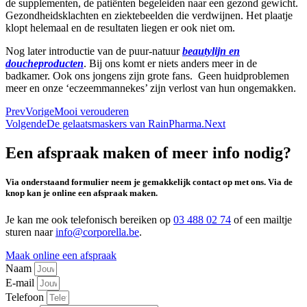
de supplementen, de patiënten begeleiden naar een gezond gewicht.
Gezondheidsklachten en ziektebeelden die verdwijnen. Het plaatje
klopt helemaal en de resultaten liegen er ook niet om.
Nog later introductie van de puur-natuur
beautylijn en
doucheproducten
. Bij ons komt er niets anders meer in de
badkamer. Ook ons jongens zijn grote fans. Geen huidproblemen
meer en onze ‘eczeemmannekes’ zijn verlost van hun ongemakken.
Prev
Vorige
Mooi verouderen
Volgende
De gelaatsmaskers van RainPharma.
Next
Een afspraak maken of meer info nodig?
Via onderstaand formulier neem je gemakkelijk contact op met ons. Via de
knop kan je online een afspraak maken.
Je kan me ook telefonisch bereiken op
03 488 02 74
of een mailtje
sturen naar
info@corporella.be
.
Maak online een afspraak
Naam
E-mail
Telefoon