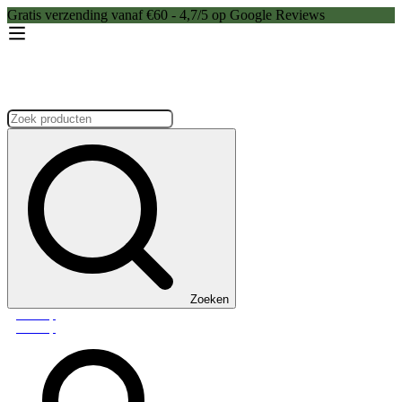
Gratis verzending vanaf €60 - 4,7/5 op Google Reviews
Zoeken:
Zoeken
Webshop
Webshop