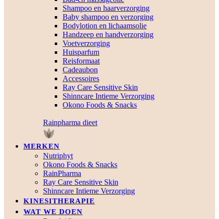
Shampoo en haarverzorging
Baby shampoo en verzorging
Bodylotion en lichaamsolie
Handzeep en handverzorging
Voetverzorging
Huisparfum
Reisformaat
Cadeaubon
Accessoires
Ray Care Sensitive Skin
Shinncare Intieme Verzorging
Okono Foods & Snacks
Rainpharma dieet
MERKEN
Nutriphyt
Okono Foods & Snacks
RainPharma
Ray Care Sensitive Skin
Shinncare Intieme Verzorging
KINESITHERAPIE
WAT WE DOEN