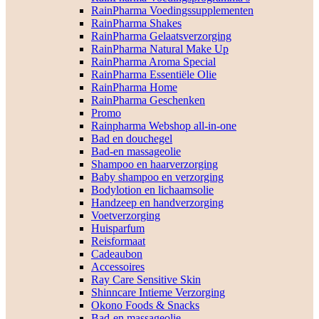
RainPharma Voedingssupplementen
RainPharma Shakes
RainPharma Gelaatsverzorging
RainPharma Natural Make Up
RainPharma Aroma Special
RainPharma Essentiële Olie
RainPharma Home
RainPharma Geschenken
Promo
Rainpharma Webshop all-in-one
Bad en douchegel
Bad-en massageolie
Shampoo en haarverzorging
Baby shampoo en verzorging
Bodylotion en lichaamsolie
Handzeep en handverzorging
Voetverzorging
Huisparfum
Reisformaat
Cadeaubon
Accessoires
Ray Care Sensitive Skin
Shinncare Intieme Verzorging
Okono Foods & Snacks
Bad-en massageolie