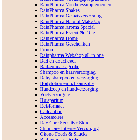
RainPharma Voedingssupplementen
RainPharma Shakes
RainPharma Gelaatsverzorging
RainPharma Natural Make Up
RainPharma Aroma Special
RainPharma Essentiële Olie
RainPharma Home
RainPharma Geschenken
Promo
Rainpharma Webshop all-in-one
Bad en douchegel
Bad-en massageolie
Shampoo en haarverzorging
Baby shampoo en verzorging
Bodylotion en lichaamsolie
Handzeep en handverzorging
Voetverzorging
Huisparfum
Reisformaat
Cadeaubon
Accessoires
Ray Care Sensitive Skin
Shinncare Intieme Verzorging
Okono Foods & Snacks
Bad-en massageolie