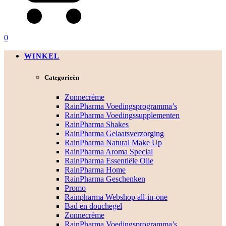
0
WINKEL
Categorieën
Zonnecrème
RainPharma Voedingsprogramma’s
RainPharma Voedingssupplementen
RainPharma Shakes
RainPharma Gelaatsverzorging
RainPharma Natural Make Up
RainPharma Aroma Special
RainPharma Essentiële Olie
RainPharma Home
RainPharma Geschenken
Promo
Rainpharma Webshop all-in-one
Bad en douchegel
Zonnecrème
RainPharma Voedingsprogramma’s