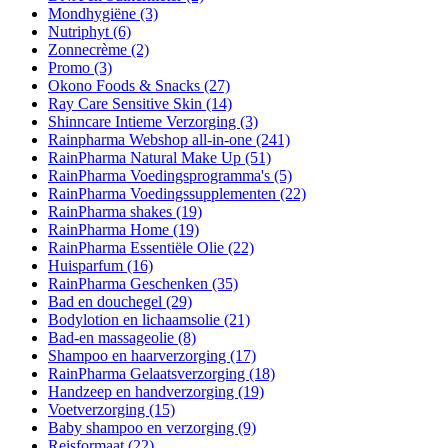
Mondhygiëne
(3)
Nutriphyt
(6)
Zonnecrème
(2)
Promo
(3)
Okono Foods & Snacks
(27)
Ray Care Sensitive Skin
(14)
Shinncare Intieme Verzorging
(3)
Rainpharma Webshop all-in-one
(241)
RainPharma Natural Make Up
(51)
RainPharma Voedingsprogramma's
(5)
RainPharma Voedingssupplementen
(22)
RainPharma shakes
(19)
RainPharma Home
(19)
RainPharma Essentiële Olie
(22)
Huisparfum
(16)
RainPharma Geschenken
(35)
Bad en douchegel
(29)
Bodylotion en lichaamsolie
(21)
Bad-en massageolie
(8)
Shampoo en haarverzorging
(17)
RainPharma Gelaatsverzorging
(18)
Handzeep en handverzorging
(19)
Voetverzorging
(15)
Baby shampoo en verzorging
(9)
Reisformaat
(22)