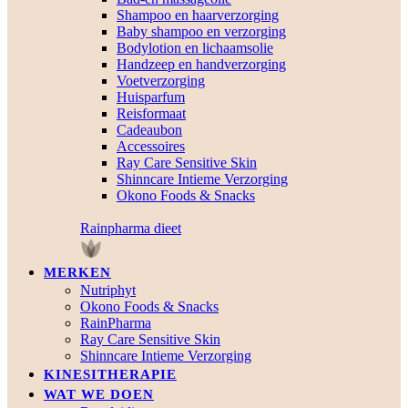
Shampoo en haarverzorging
Baby shampoo en verzorging
Bodylotion en lichaamsolie
Handzeep en handverzorging
Voetverzorging
Huisparfum
Reisformaat
Cadeaubon
Accessoires
Ray Care Sensitive Skin
Shinncare Intieme Verzorging
Okono Foods & Snacks
Rainpharma dieet
MERKEN
Nutriphyt
Okono Foods & Snacks
RainPharma
Ray Care Sensitive Skin
Shinncare Intieme Verzorging
KINESITHERAPIE
WAT WE DOEN