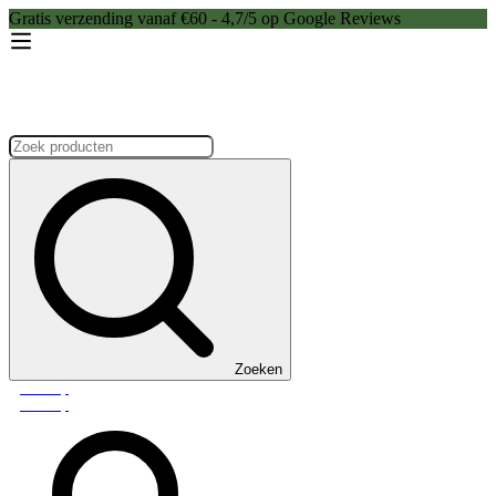
Gratis verzending vanaf €60 - 4,7/5 op Google Reviews
Zoeken:
Zoeken
Webshop
Webshop