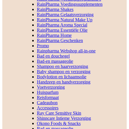
RainPharma Voedingssupplementen
RainPharma Shakes
RainPharma Gelaatsverzorging
RainPharma Natural Make Up
RainPharma Aroma Special
RainPharma Essentiële Olie
RainPharma Home
RainPharma Geschenken
Promo
Rainpharma Webshop all-in-one
Bad en douchegel
Bad-en massageolie
Shampoo en haarverzorging
Baby shampoo en verzorging
Bodylotion en lichaamsolie
Handzeep en handverzorging
Voetverzorging
Huisparfum
Reisformaat
Cadeaubon
Accessoires
Ray Care Sensitive Skin
Shinncare Intieme Verzorging
Okono Foods & Snacks
Bad-en massageolie