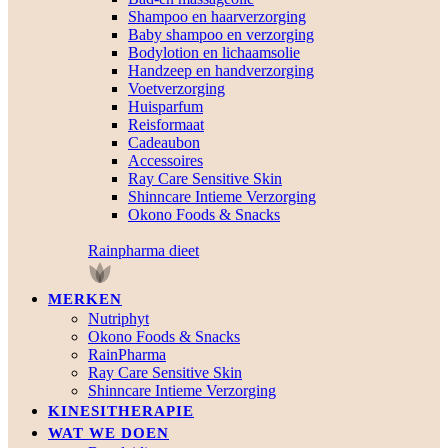
Shampoo en haarverzorging
Baby shampoo en verzorging
Bodylotion en lichaamsolie
Handzeep en handverzorging
Voetverzorging
Huisparfum
Reisformaat
Cadeaubon
Accessoires
Ray Care Sensitive Skin
Shinncare Intieme Verzorging
Okono Foods & Snacks
Rainpharma dieet
MERKEN
Nutriphyt
Okono Foods & Snacks
RainPharma
Ray Care Sensitive Skin
Shinncare Intieme Verzorging
KINESITHERAPIE
WAT WE DOEN