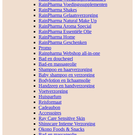
RainPharma Voedingssupplementen
RainPharma Shakes
RainPharma Gelaatsverzorging
RainPharma Natural Make Up
RainPharma Aroma Special
RainPharma Essentiële Olie
RainPharma Home
RainPharma Geschenken
Promo
Rainpharma Webshop all-in-one
Bad en douchegel
Bad-en massageolie
Shampoo en haarverzorging
Baby shampoo en verzorging
Bodylotion en lichaamsolie
Handzeep en handverzorging
Voetverzorging
Huisparfum
Reisformaat
Cadeaubon
Accessoires
Ray Care Sensitive Skin
Shinncare Intieme Verzorging
Okono Foods & Snacks
Bad-en massageolie