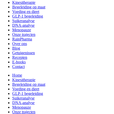
Kinesitherapie
Begeleiding op maat
Voeding en dieet
GLP-1 begeleiding
Suikeranalyse
DNA-analyse
Menopauze
Onze trajecten
RainPharma
Over ons
Blog
Getuigenissen
Recepten
E-books
Contact
Home
Kinesitherapie
Begeleiding op maat
Voeding en dieet
GLP-1 begeleiding
Suikeranalyse
DNA-analyse
Menopauze
Onze trajecten