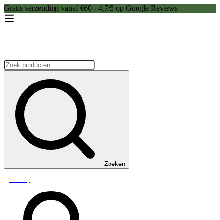
Gratis verzending vanaf €60 - 4,7/5 op Google Reviews
Zoeken:
Zoeken
Webshop
Webshop