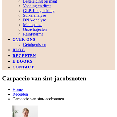
Begeleiding op maat
Voeding en dieet
GLP-1 begeleiding
Suikeranalyse
DNA-analyse
Menopauze
Onze trajecten
RainPharma
OVER ONS
Getuigenissen
BLOG
RECEPTEN
E-BOOKS
CONTACT
Carpaccio van sint-jacobsnoten
Home
Recepten
Carpaccio van sint-jacobsnoten