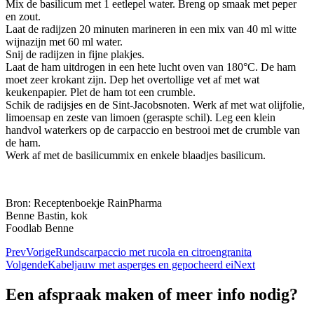
Mix de basilicum met 1 eetlepel water. Breng op smaak met peper
en zout.
Laat de radijzen 20 minuten marineren in een mix van 40 ml witte
wijnazijn met 60 ml water.
Snij de radijzen in fijne plakjes.
Laat de ham uitdrogen in een hete lucht oven van 180°C. De ham
moet zeer krokant zijn. Dep het overtollige vet af met wat
keukenpapier. Plet de ham tot een crumble.
Schik de radijsjes en de Sint-Jacobsnoten. Werk af met wat olijfolie,
limoensap en zeste van limoen (geraspte schil). Leg een klein
handvol waterkers op de carpaccio en bestrooi met de crumble van
de ham.
Werk af met de basilicummix en enkele blaadjes basilicum.
Bron: Receptenboekje RainPharma
Benne Bastin, kok
Foodlab Benne
Prev
Vorige
Rundscarpaccio met rucola en citroengranita
Volgende
Kabeljauw met asperges en gepocheerd ei
Next
Een afspraak maken of meer info nodig?