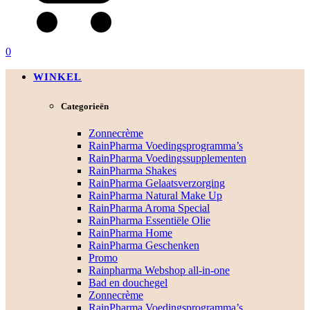
0
WINKEL
Categorieën
Zonnecrème
RainPharma Voedingsprogramma’s
RainPharma Voedingssupplementen
RainPharma Shakes
RainPharma Gelaatsverzorging
RainPharma Natural Make Up
RainPharma Aroma Special
RainPharma Essentiële Olie
RainPharma Home
RainPharma Geschenken
Promo
Rainpharma Webshop all-in-one
Bad en douchegel
Zonnecrème
RainPharma Voedingsprogramma’s