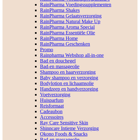
RainPharma Voedingssupplementen
RainPharma Shakes
RainPharma Gelaatsverzorging
RainPharma Natural Make Up
RainPharma Aroma Special
RainPharma Essentiële Olie
RainPharma Home
RainPharma Geschenken
Promo
Rainpharma Webshop all-in-one
Bad en douchegel
Bad-en massageolie
Shampoo en haarverzorging
Baby shampoo en verzorging
Bodylotion en lichaamsolie
Handzeep en handverzorging
Voetverzorging
Huisparfum
Reisformaat
Cadeaubon
Accessoires
Ray Care Sensitive Skin
Shinncare Intieme Verzorging
Okono Foods & Snacks
Bad-en massageolie