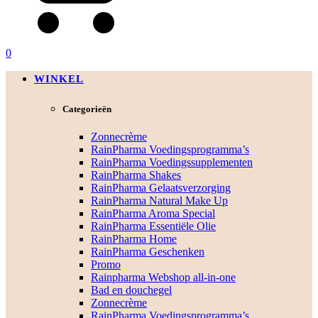
0
WINKEL
Categorieën
Zonnecrème
RainPharma Voedingsprogramma’s
RainPharma Voedingssupplementen
RainPharma Shakes
RainPharma Gelaatsverzorging
RainPharma Natural Make Up
RainPharma Aroma Special
RainPharma Essentiële Olie
RainPharma Home
RainPharma Geschenken
Promo
Rainpharma Webshop all-in-one
Bad en douchegel
Zonnecrème
RainPharma Voedingsprogramma’s