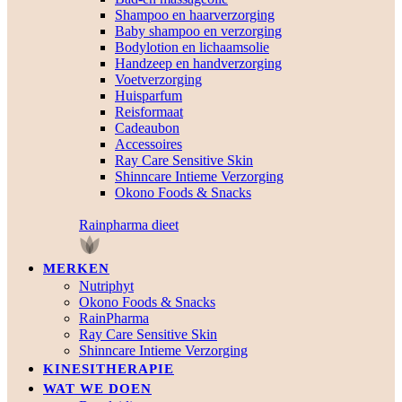
Shampoo en haarverzorging
Baby shampoo en verzorging
Bodylotion en lichaamsolie
Handzeep en handverzorging
Voetverzorging
Huisparfum
Reisformaat
Cadeaubon
Accessoires
Ray Care Sensitive Skin
Shinncare Intieme Verzorging
Okono Foods & Snacks
Rainpharma dieet
MERKEN
Nutriphyt
Okono Foods & Snacks
RainPharma
Ray Care Sensitive Skin
Shinncare Intieme Verzorging
KINESITHERAPIE
WAT WE DOEN