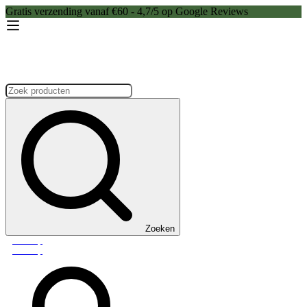
Gratis verzending vanaf €60 - 4,7/5 op Google Reviews
Zoeken:
Zoeken
Webshop
Webshop