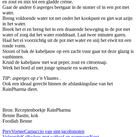
en zout en mix tot een gladde crème.
Gaar de andere 6 asperges beetgaar in de stomer of in een pot met
water.
Breng voldoende water tot net onder het kookpunt en giet wat azijn
in het water.
Breek het ei en breng het in een draaiende beweging in de pot met
water of zorg dat het water ronddraait. Laat twee minuten garen.
Haal het ei voorzichtig uit de pot met water en snij het eiwit tot een
ronde vorm.
Stoom of bak de kabeljauw op een zacht vuur gaar tot deze glazig is
vanbinnen.
Kruid de kabeljauw met wat peper, zout en citroensap.
Werk het bord af met jonge spinazie en waterkers.
TIP: asperges op z’n Vlaams .
Ook een ideaal gerecht binnen de afslankingsfase van het
RainPharma dieet.
Bron: Receptenboekje RainPharma
Benne Bastin, kok
Foodlab Benne
Prev
Vorige
Carpaccio van sint-jacobsnoten
Volgende
Kalfsvlees met witloof en pompoen
Next