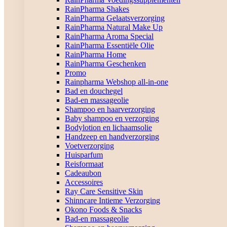
RainPharma Shakes
RainPharma Gelaatsverzorging
RainPharma Natural Make Up
RainPharma Aroma Special
RainPharma Essentiële Olie
RainPharma Home
RainPharma Geschenken
Promo
Rainpharma Webshop all-in-one
Bad en douchegel
Bad-en massageolie
Shampoo en haarverzorging
Baby shampoo en verzorging
Bodylotion en lichaamsolie
Handzeep en handverzorging
Voetverzorging
Huisparfum
Reisformaat
Cadeaubon
Accessoires
Ray Care Sensitive Skin
Shinncare Intieme Verzorging
Okono Foods & Snacks
Bad-en massageolie