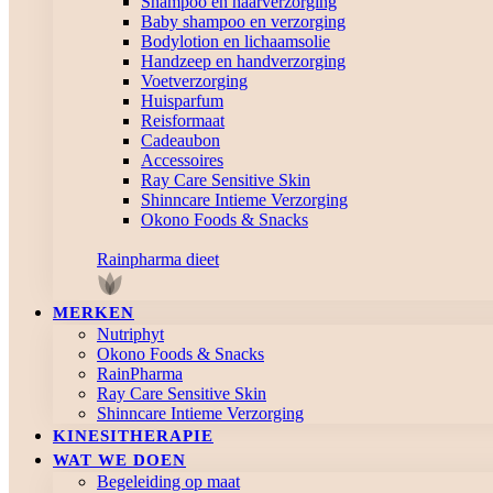
Shampoo en haarverzorging
Baby shampoo en verzorging
Bodylotion en lichaamsolie
Handzeep en handverzorging
Voetverzorging
Huisparfum
Reisformaat
Cadeaubon
Accessoires
Ray Care Sensitive Skin
Shinncare Intieme Verzorging
Okono Foods & Snacks
Rainpharma dieet
MERKEN
Nutriphyt
Okono Foods & Snacks
RainPharma
Ray Care Sensitive Skin
Shinncare Intieme Verzorging
KINESITHERAPIE
WAT WE DOEN
Begeleiding op maat