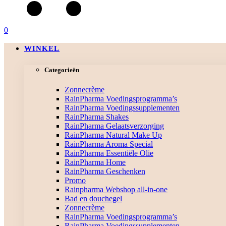
0
WINKEL
Categorieën
Zonnecrème
RainPharma Voedingsprogramma’s
RainPharma Voedingssupplementen
RainPharma Shakes
RainPharma Gelaatsverzorging
RainPharma Natural Make Up
RainPharma Aroma Special
RainPharma Essentiële Olie
RainPharma Home
RainPharma Geschenken
Promo
Rainpharma Webshop all-in-one
Bad en douchegel
Zonnecrème
RainPharma Voedingsprogramma’s
RainPharma Voedingssupplementen