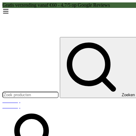
Gratis verzending vanaf €60 - 4,7/5 op Google Reviews
Zoeken:
Zoeken
Webshop
Webshop