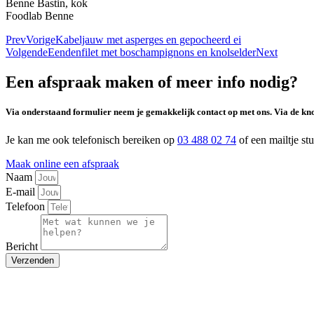
Benne Bastin, kok
Foodlab Benne
Prev
Vorige
Kabeljauw met asperges en gepocheerd ei
Volgende
Eendenfilet met boschampignons en knolselder
Next
Een afspraak maken of meer info nodig?
Via onderstaand formulier neem je gemakkelijk contact op met ons. Via de kn
Je kan me ook telefonisch bereiken op
03 488 02 74
of een mailtje st
Maak online een afspraak
Naam
E-mail
Telefoon
Bericht
Verzenden