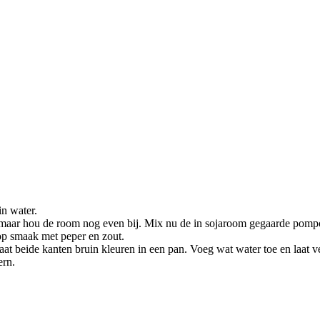
in water.
 maar hou de room nog even bij. Mix nu de in sojaroom gegaarde pom
op smaak met peper en zout.
en laat beide kanten bruin kleuren in een pan. Voeg wat water toe en laa
ern.