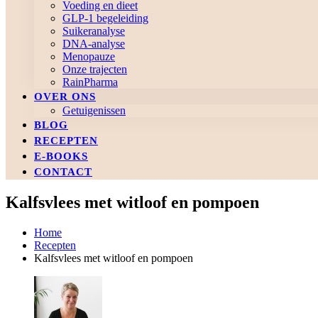
Voeding en dieet
GLP-1 begeleiding
Suikeranalyse
DNA-analyse
Menopauze
Onze trajecten
RainPharma
OVER ONS
Getuigenissen
BLOG
RECEPTEN
E-BOOKS
CONTACT
Kalfsvlees met witloof en pompoen
Home
Recepten
Kalfsvlees met witloof en pompoen