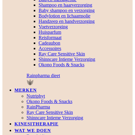
Shampoo en haarverzorging
Baby shampoo en verzorging
Bodylotion en lichaamsolie
Handzeep en handverzorging
Voetverzorging
Huisparfum
Reisformaat
Cadeaubon
Accessoires
Ray Care Sensitive Skin
Shinncare Intieme Verzorging
Okono Foods & Snacks
Rainpharma dieet
MERKEN
Nutriphyt
Okono Foods & Snacks
RainPharma
Ray Care Sensitive Skin
Shinncare Intieme Verzorging
KINESITHERAPIE
WAT WE DOEN