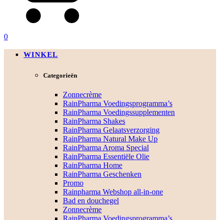
0
WINKEL
Categorieën
Zonnecrème
RainPharma Voedingsprogramma’s
RainPharma Voedingssupplementen
RainPharma Shakes
RainPharma Gelaatsverzorging
RainPharma Natural Make Up
RainPharma Aroma Special
RainPharma Essentiële Olie
RainPharma Home
RainPharma Geschenken
Promo
Rainpharma Webshop all-in-one
Bad en douchegel
Zonnecrème
RainPharma Voedingsprogramma’s