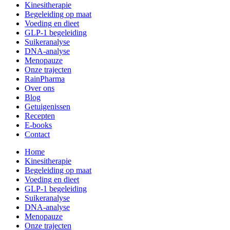
Kinesitherapie
Begeleiding op maat
Voeding en dieet
GLP-1 begeleiding
Suikeranalyse
DNA-analyse
Menopauze
Onze trajecten
RainPharma
Over ons
Blog
Getuigenissen
Recepten
E-books
Contact
Home
Kinesitherapie
Begeleiding op maat
Voeding en dieet
GLP-1 begeleiding
Suikeranalyse
DNA-analyse
Menopauze
Onze trajecten