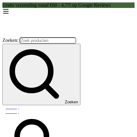
Gratis verzending vanaf €60 - 4,7/5 op Google Reviews
Zoeken:
Zoeken
Webshop
Webshop