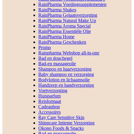
RainPharma Voedingssupplementen
RainPharma Shakes
RainPharma Gelaatsverzorging
RainPharma Natural Make Up
RainPharma Aroma Special
RainPharma Essentiële Olie
RainPharma Home
RainPharma Geschenken
Promo
Rainpharma Webshop all-in-one
Bad en douchegel
Bad-en massageolie
Shampoo en haarverzorging
Baby shampoo en verzorging
Bodylotion en lichaamsolie
Handzeep en handverzorging
Voetverzorging
Huisparfum
Reisformaat
Cadeaubon
Accessoires
Ray Care Sensitive Skin
Shinncare Intieme Verzorging
Okono Foods & Snacks
Bad-en massageolie