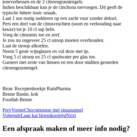
jeneverbessen en de 2 citroengrasstengels.
Indien beschikbaar kan je de cinchona toevoegen. Dit geeft de
typische bittere tonic smaak.
Laat 1 uur rustig sudderen op een zacht vuur zonder deksel.
Pers een deel van de citrusvruchten (soort en verhouding naar
keuze) tot je 10 cl sap hebt.
Voeg de citrusmix toe en zeef.
Je zou nu ongeveer 25 cl siroop moeten overhouden.
Laat de siroop afkoelen.
Neem 5 grote wijnglazen en vul deze met ijs.
Voeg 5 cl siroop en 25 cl spuitwater per glas toe.
Garneer met zeste van limoen en een door midden gesneden
citroengrasstengel.
Bron: Receptenboekje RainPharma
Benne Bastin, kok
Foodlab Benne
Prev
Vorige
Chocomousse met sinaasappel
Volgende
Laap kai bloemkoolrijst
Next
Een afspraak maken of meer info nodig?