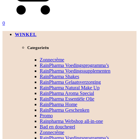
0
WINKEL
Categorieën
Zonnecrème
RainPharma Voedingsprogramma’s
RainPharma Voedingssupplementen
RainPharma Shakes
RainPharma Gelaatsverzorging
RainPharma Natural Make Up
RainPharma Aroma Special
RainPharma Essentiële Olie
RainPharma Home
RainPharma Geschenken
Promo
Rainpharma Webshop all-in-one
Bad en douchegel
Zonnecrème
RainPharma Voedingsprogramma’s