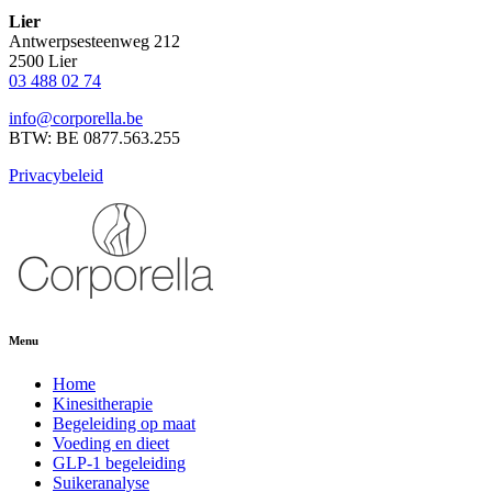
Lier
Antwerpsesteenweg 212
2500 Lier
03 488 02 74
info@corporella.be
BTW: BE 0877.563.255
Privacybeleid
Menu
Home
Kinesitherapie
Begeleiding op maat
Voeding en dieet
GLP-1 begeleiding
Suikeranalyse