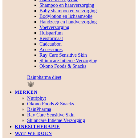
Shampoo en haarverzorging
Baby shampoo en verzorging
Bodylotion en lichaamsolie
Handzeep en handverzorging
Voetverzorging
Huisparfum
Reisformaat
Cadeaubon
Accessoires
Ray Care Sensitive Skin
Shinncare Intieme Verzorging
Okono Foods & Snacks
Rainpharma dieet
MERKEN
Nutriphyt
Okono Foods & Snacks
RainPharma
Ray Care Sensitive Skin
Shinncare Intieme Verzorging
KINESITHERAPIE
WAT WE DOEN