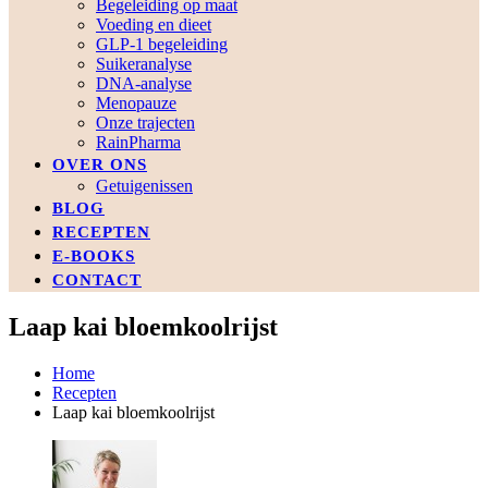
Begeleiding op maat
Voeding en dieet
GLP-1 begeleiding
Suikeranalyse
DNA-analyse
Menopauze
Onze trajecten
RainPharma
OVER ONS
Getuigenissen
BLOG
RECEPTEN
E-BOOKS
CONTACT
Laap kai bloemkoolrijst
Home
Recepten
Laap kai bloemkoolrijst