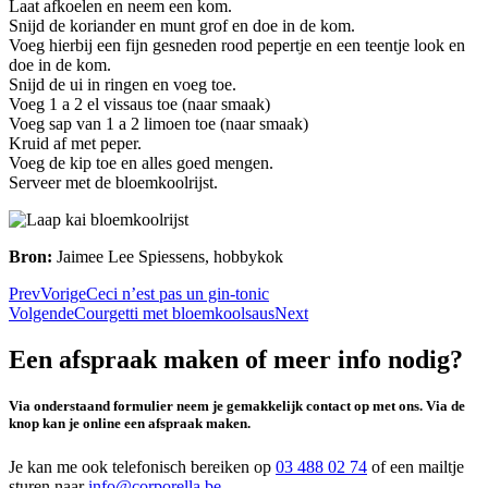
Laat afkoelen en neem een kom.
Snijd de koriander en munt grof en doe in de kom.
Voeg hierbij een fijn gesneden rood pepertje en een teentje look en
doe in de kom.
Snijd de ui in ringen en voeg toe.
Voeg 1 a 2 el vissaus toe (naar smaak)
Voeg sap van 1 a 2 limoen toe (naar smaak)
Kruid af met peper.
Voeg de kip toe en alles goed mengen.
Serveer met de bloemkoolrijst.
Bron:
Jaimee Lee Spiessens, hobbykok
Prev
Vorige
Ceci n’est pas un gin-tonic
Volgende
Courgetti met bloemkoolsaus
Next
Een afspraak maken of meer info nodig?
Via onderstaand formulier neem je gemakkelijk contact op met ons. Via de
knop kan je online een afspraak maken.
Je kan me ook telefonisch bereiken op
03 488 02 74
of een mailtje
sturen naar
info@corporella.be
.