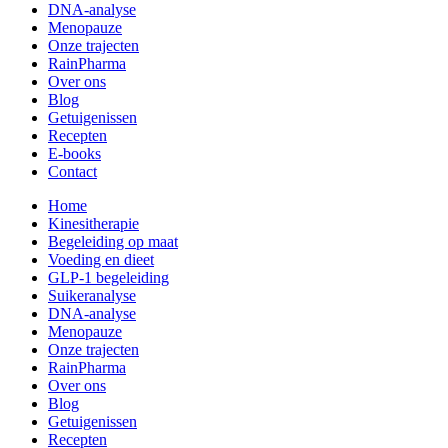
DNA-analyse
Menopauze
Onze trajecten
RainPharma
Over ons
Blog
Getuigenissen
Recepten
E-books
Contact
Home
Kinesitherapie
Begeleiding op maat
Voeding en dieet
GLP-1 begeleiding
Suikeranalyse
DNA-analyse
Menopauze
Onze trajecten
RainPharma
Over ons
Blog
Getuigenissen
Recepten