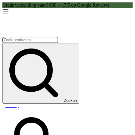
Gratis verzending vanaf €60 - 4,7/5 op Google Reviews
Zoeken:
Zoeken
Webshop
Webshop