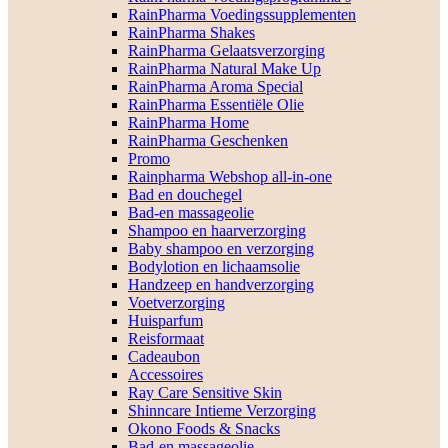
RainPharma Voedingssupplementen
RainPharma Shakes
RainPharma Gelaatsverzorging
RainPharma Natural Make Up
RainPharma Aroma Special
RainPharma Essentiële Olie
RainPharma Home
RainPharma Geschenken
Promo
Rainpharma Webshop all-in-one
Bad en douchegel
Bad-en massageolie
Shampoo en haarverzorging
Baby shampoo en verzorging
Bodylotion en lichaamsolie
Handzeep en handverzorging
Voetverzorging
Huisparfum
Reisformaat
Cadeaubon
Accessoires
Ray Care Sensitive Skin
Shinncare Intieme Verzorging
Okono Foods & Snacks
Bad-en massageolie