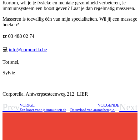
Kortom, wil je je fysieke en mentale gezondheid verbeteren, je
immuunsysteem een boost geven? Laat je dan regelmatig masseren.
Masseren is toevallig één van mijn specialiteiten. Wil jij een massage
boeken?
☎️ 03 488 02 74
💻
info@corporella.be
Tot snel,
Sylvie
Corporella, Antwerpsesteenweg 212, LIER
Prev
Next
VORIGE
VOLGENDE
Een boost voor je immuniteit dankzij accupunctuur.
De invloed van aromatherapie op onze immuniteit.