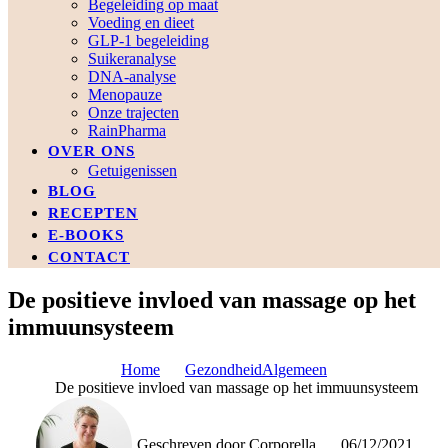
Begeleiding op maat
Voeding en dieet
GLP-1 begeleiding
Suikeranalyse
DNA-analyse
Menopauze
Onze trajecten
RainPharma
OVER ONS
Getuigenissen
BLOG
RECEPTEN
E-BOOKS
CONTACT
De positieve invloed van massage op het
immuunsysteem
Home
Gezondheid
Algemeen
De positieve invloed van massage op het immuunsysteem
Geschreven door
Corporella
06/12/2021