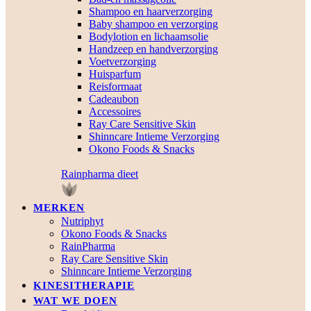
Shampoo en haarverzorging
Baby shampoo en verzorging
Bodylotion en lichaamsolie
Handzeep en handverzorging
Voetverzorging
Huisparfum
Reisformaat
Cadeaubon
Accessoires
Ray Care Sensitive Skin
Shinncare Intieme Verzorging
Okono Foods & Snacks
Rainpharma dieet
MERKEN
Nutriphyt
Okono Foods & Snacks
RainPharma
Ray Care Sensitive Skin
Shinncare Intieme Verzorging
KINESITHERAPIE
WAT WE DOEN