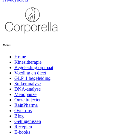
Menu
Home
Kinesitherapie
Begeleiding op maat
Voeding en dieet
GLP-1 begeleiding
Suikeranalyse
DNA-analyse
Menopauze
Onze trajecten
RainPharma
Over ons
Blog
Getuigenissen
Recepten
E-books