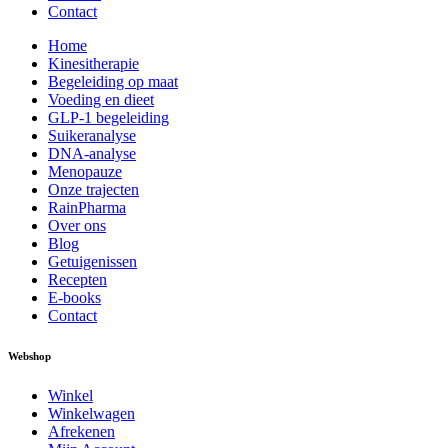
Contact
Home
Kinesitherapie
Begeleiding op maat
Voeding en dieet
GLP-1 begeleiding
Suikeranalyse
DNA-analyse
Menopauze
Onze trajecten
RainPharma
Over ons
Blog
Getuigenissen
Recepten
E-books
Contact
Webshop
Winkel
Winkelwagen
Afrekenen