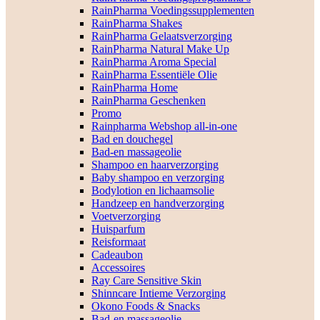
RainPharma Voedingssupplementen
RainPharma Shakes
RainPharma Gelaatsverzorging
RainPharma Natural Make Up
RainPharma Aroma Special
RainPharma Essentiële Olie
RainPharma Home
RainPharma Geschenken
Promo
Rainpharma Webshop all-in-one
Bad en douchegel
Bad-en massageolie
Shampoo en haarverzorging
Baby shampoo en verzorging
Bodylotion en lichaamsolie
Handzeep en handverzorging
Voetverzorging
Huisparfum
Reisformaat
Cadeaubon
Accessoires
Ray Care Sensitive Skin
Shinncare Intieme Verzorging
Okono Foods & Snacks
Bad-en massageolie