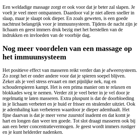
Een weldadige massage zorgt er ook voor dat je beter zal slapen. Je
voelt je veel meer ontspannen. Daardoor val je niet alleen sneller in
slaap, maar je slaapt ook dieper. En zoals geweten, is een goede
nachtrust belangrijk voor je immuunsysteem. Tijdens de nacht zijn je
lichaam en geest immers druk bezig met het herstellen van de
indrukken en invloeden van de voorbije dag.
Nog meer voordelen van een massage op
het immuunsysteem
Het positieve effect van masseren reikt verder dan je afweersysteem.
Zo zorgt het er onder andere voor dat je spieren soepel blijven.
Zeker als je veel stress ervaart en met pijnlijke nek, rug en
schouderspieren kampt. Het is een prima manier om te relaxen en
blokkades weg te nemen. Verder zit je veel beter in je vel door je
regelmatig te laten masseren. Extra pluspunt is dat de doorbloeding
in je lichaam verbetert en je huid er frisser en stralender uitziet. Ook
je ademhaling kan verbeteren waardoor je dieper ademhaalt. Het
fijne daarvan is dat je meer verse zuurstof inademt en dat komt je
hart en longen dan weer ten goede. Tot slot draagt masseren ook bij
aan een beter concentratievermogen. Je geest wordt immers rustiger
en je kunt helderder nadenken.