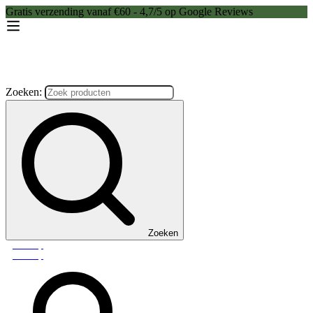
Gratis verzending vanaf €60 - 4,7/5 op Google Reviews
Zoeken:
Zoeken
Webshop
Webshop