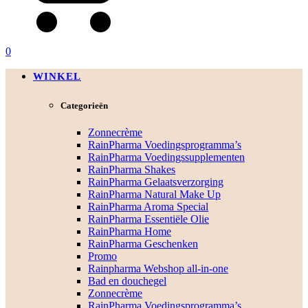
0
WINKEL
Categorieën
Zonnecrème
RainPharma Voedingsprogramma’s
RainPharma Voedingssupplementen
RainPharma Shakes
RainPharma Gelaatsverzorging
RainPharma Natural Make Up
RainPharma Aroma Special
RainPharma Essentiële Olie
RainPharma Home
RainPharma Geschenken
Promo
Rainpharma Webshop all-in-one
Bad en douchegel
Zonnecrème
RainPharma Voedingsprogramma’s