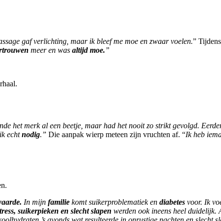
sage gaf verlichting, maar ik bleef me moe en zwaar voelen.
” Tijden
ertrouwen
meer en was
altijd moe.
”
rhaal.
nde het merk al een beetje, maar had het nooit zo strikt gevolgd. Eer
ik echt
nodig
.”
Die aanpak wierp meteen zijn vruchten af. “
Ik heb iema
n.
waarde.
In mijn
familie
komt suikerproblematiek en
diabetes
voor. Ik v
stress, suikerpieken en slecht slapen
werden ook ineens heel duidelijk. Al
 koolhydraten ’s avonds wat resulteerde in onrustige nachten en slecht 