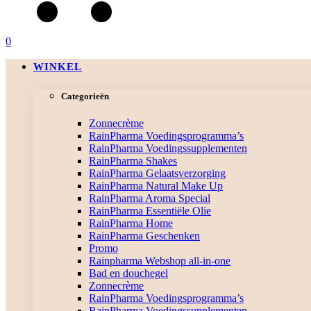
0
WINKEL
Categorieën
Zonnecrème
RainPharma Voedingsprogramma’s
RainPharma Voedingssupplementen
RainPharma Shakes
RainPharma Gelaatsverzorging
RainPharma Natural Make Up
RainPharma Aroma Special
RainPharma Essentiële Olie
RainPharma Home
RainPharma Geschenken
Promo
Rainpharma Webshop all-in-one
Bad en douchegel
Zonnecrème
RainPharma Voedingsprogramma’s
RainPharma Voedingssupplementen