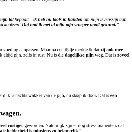
ijn lot
bepaalt –
ik heb nu tools in handen
om mijn levensstijl aan
 kickboksen!
Dat had ik met al mijn pijn vroeger nooit gekund.
”
jn voeding aanpassen. Maar na een tijdje merkte ik dat
zij ook mee
 altijd pijn, zelfs in rust. Nu is die
dagelijkse pijn weg
. Dat is
zoveel
rd ik ’s nachts wakker van de pijn, nu slaap ik door. Dat is
een
twagen.
veel rustiger
geworden. Natuurlijk zijn er nog stressmomenten, dat
le helderheid is minstens zo belangrijk
.”