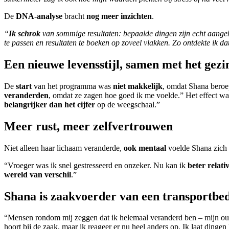
De
DNA-analyse
bracht
nog meer inzichten
.
“
Ik schrok
van sommige resultaten: bepaalde dingen zijn echt aangebo
te passen en resultaten te boeken op zoveel vlakken. Zo ontdekte ik da
Een nieuwe levensstijl, samen met het gezi
De
start
van het programma was
niet makkelijk
, omdat Shana beroep
veranderden
, omdat ze zagen hoe goed ik me voelde.” Het effect w
belangrijker dan het cijfer
op de weegschaal.”
Meer rust, meer zelfvertrouwen
Niet alleen haar lichaam veranderde,
ook mentaal
voelde Shana zich s
“Vroeger was ik snel gestresseerd en onzeker. Nu kan ik
beter relati
wereld van verschil
.”
Shana is zaakvoerder van een transportbed
“Mensen rondom mij zeggen dat ik helemaal veranderd ben – mijn ou
hoort bij de zaak, maar ik reageer er nu heel anders op. Ik laat dinge