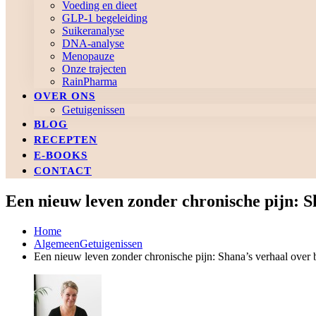
Voeding en dieet
GLP-1 begeleiding
Suikeranalyse
DNA-analyse
Menopauze
Onze trajecten
RainPharma
OVER ONS
Getuigenissen
BLOG
RECEPTEN
E-BOOKS
CONTACT
Een nieuw leven zonder chronische pijn: S
Home
Algemeen
Getuigenissen
Een nieuw leven zonder chronische pijn: Shana’s verhaal over 