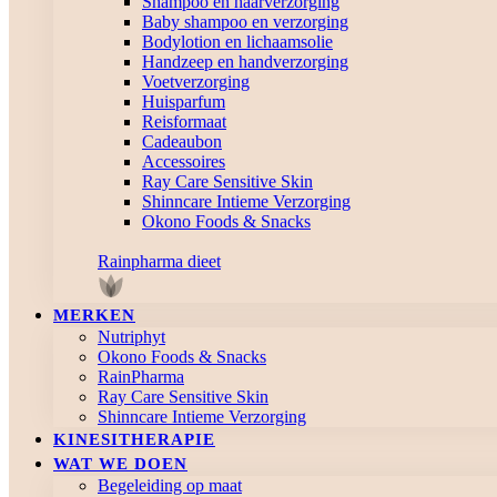
Shampoo en haarverzorging
Baby shampoo en verzorging
Bodylotion en lichaamsolie
Handzeep en handverzorging
Voetverzorging
Huisparfum
Reisformaat
Cadeaubon
Accessoires
Ray Care Sensitive Skin
Shinncare Intieme Verzorging
Okono Foods & Snacks
Rainpharma dieet
MERKEN
Nutriphyt
Okono Foods & Snacks
RainPharma
Ray Care Sensitive Skin
Shinncare Intieme Verzorging
KINESITHERAPIE
WAT WE DOEN
Begeleiding op maat