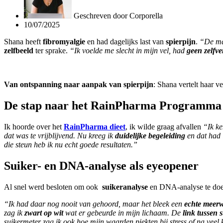
Geschreven door
Corporella
10/07/2025
Shana heeft
fibromyalgie
en had dagelijks last van
spierpijn
.
“De mas
zelfbeeld
ter sprake.
“Ik voelde me slecht in mijn vel, had
geen zelfv
Van ontspanning naar aanpak van spierpijn
: Shana vertelt haar ve
De stap naar het RainPharma Programma
Ik hoorde over het
RainPharma dieet
, ik wilde graag afvallen
“Ik ke
dat was te vrijblijvend. Nu kreeg ik
duidelijke begeleiding
en dat had 
die steun heb ik nu echt goede resultaten.”
Suiker- en DNA-analyse als eyeopener
Al snel werd besloten om ook
suikeranalyse
en DNA-analyse te doe
“Ik had daar nog nooit van gehoord, maar het bleek een
echte meer
zag ik
zwart op wit
wat er gebeurde in mijn lichaam. De
link tussen 
suikermeter zag ik ook hoe mijn waarden piekten bij stress of na veel