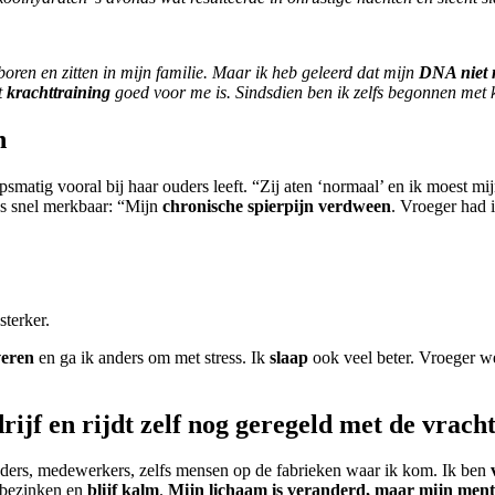
ren en zitten in mijn familie. Maar ik heb geleerd dat mijn
DNA niet m
t
krachttraining
goed voor me is. Sindsdien ben ik zelfs begonnen met
n
smatig vooral bij haar ouders leeft. “Zij aten ‘normaal’ en ik moest mi
as snel merkbaar: “Mijn
chronische spierpijn verdween
. Vroeger had ik
terker.
veren
en ga ik anders om met stress. Ik
slaap
ook veel beter. Vroeger we
rijf
en rijdt zelf nog geregeld met de vrach
ders, medewerkers, zelfs mensen op de fabrieken waar ik kom. Ik ben
n bezinken en
blijf kalm
.
Mijn lichaam is veranderd, maar mijn menta