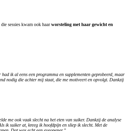
s die sessies kwam ook haar
worsteling met haar gewicht en
der had ik al eens een programma en supplementen geprobeerd, maar
nd nodig die achter mij staat, die me motiveert en opvolgt. Dankzij
oelde me ook vaak slecht na het eten van suiker. Dankzij de analyse
s ik suiker at, kreeg ik hoofdpijn en sliep ik slecht. Met de
slapen. Dat was echt een eyeopener.”