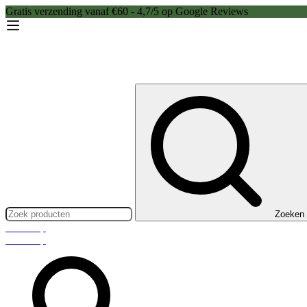
Gratis verzending vanaf €60 - 4,7/5 op Google Reviews
Zoeken:
Zoeken
Webshop
Webshop