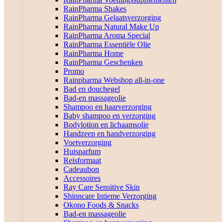
RainPharma Shakes
RainPharma Gelaatsverzorging
RainPharma Natural Make Up
RainPharma Aroma Special
RainPharma Essentiële Olie
RainPharma Home
RainPharma Geschenken
Promo
Rainpharma Webshop all-in-one
Bad en douchegel
Bad-en massageolie
Shampoo en haarverzorging
Baby shampoo en verzorging
Bodylotion en lichaamsolie
Handzeep en handverzorging
Voetverzorging
Huisparfum
Reisformaat
Cadeaubon
Accessoires
Ray Care Sensitive Skin
Shinncare Intieme Verzorging
Okono Foods & Snacks
Bad-en massageolie