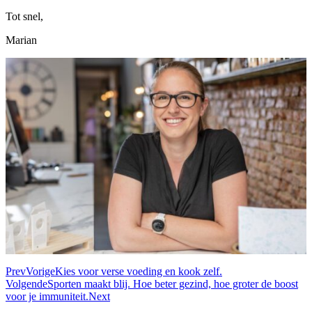
Tot snel,
Marian
Prev
Vorige
Kies voor verse voeding en kook zelf.
Volgende
Sporten maakt blij. Hoe beter gezind, hoe groter de boost
voor je immuniteit.
Next