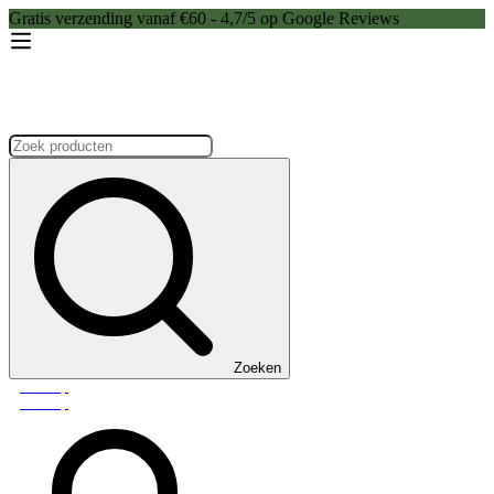
Gratis verzending vanaf €60 - 4,7/5 op Google Reviews
Zoeken:
Zoeken
Webshop
Webshop