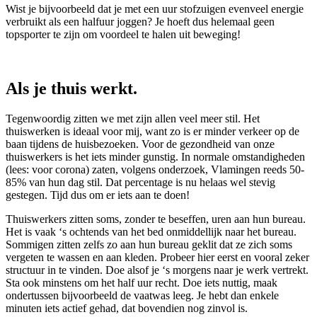
Wist je bijvoorbeeld dat je met een uur stofzuigen evenveel energie
verbruikt als een halfuur joggen? Je hoeft dus helemaal geen
topsporter te zijn om voordeel te halen uit beweging!
Als je thuis werkt.
Tegenwoordig zitten we met zijn allen veel meer stil. Het
thuiswerken is ideaal voor mij, want zo is er minder verkeer op de
baan tijdens de huisbezoeken. Voor de gezondheid van onze
thuiswerkers is het iets minder gunstig. In normale omstandigheden
(lees: voor corona) zaten, volgens onderzoek, Vlamingen reeds 50-
85% van hun dag stil. Dat percentage is nu helaas wel stevig
gestegen. Tijd dus om er iets aan te doen!
Thuiswerkers zitten soms, zonder te beseffen, uren aan hun bureau.
Het is vaak ‘s ochtends van het bed onmiddellijk naar het bureau.
Sommigen zitten zelfs zo aan hun bureau geklit dat ze zich soms
vergeten te wassen en aan kleden. Probeer hier eerst en vooral zeker
structuur in te vinden. Doe alsof je ‘s morgens naar je werk vertrekt.
Sta ook minstens om het half uur recht. Doe iets nuttig, maak
ondertussen bijvoorbeeld de vaatwas leeg. Je hebt dan enkele
minuten iets actief gehad, dat bovendien nog zinvol is.