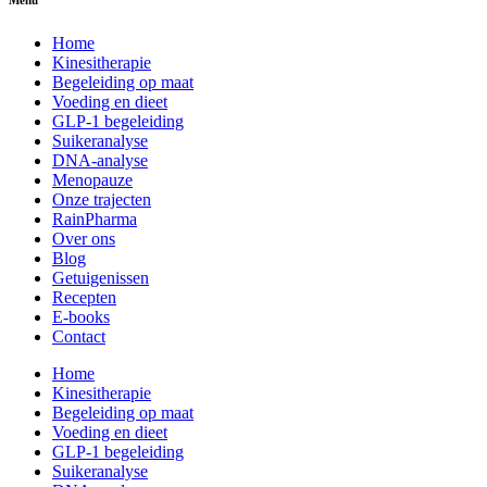
Menu
Home
Kinesitherapie
Begeleiding op maat
Voeding en dieet
GLP-1 begeleiding
Suikeranalyse
DNA-analyse
Menopauze
Onze trajecten
RainPharma
Over ons
Blog
Getuigenissen
Recepten
E-books
Contact
Home
Kinesitherapie
Begeleiding op maat
Voeding en dieet
GLP-1 begeleiding
Suikeranalyse