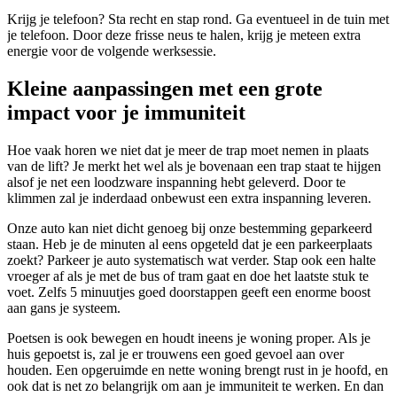
Krijg je telefoon? Sta recht en stap rond. Ga eventueel in de tuin met
je telefoon. Door deze frisse neus te halen, krijg je meteen extra
energie voor de volgende werksessie.
Kleine aanpassingen met een grote
impact voor je immuniteit
Hoe vaak horen we niet dat je meer de trap moet nemen in plaats
van de lift? Je merkt het wel als je bovenaan een trap staat te hijgen
alsof je net een loodzware inspanning hebt geleverd. Door te
klimmen zal je inderdaad onbewust een extra inspanning leveren.
Onze auto kan niet dicht genoeg bij onze bestemming geparkeerd
staan. Heb je de minuten al eens opgeteld dat je een parkeerplaats
zoekt? Parkeer je auto systematisch wat verder. Stap ook een halte
vroeger af als je met de bus of tram gaat en doe het laatste stuk te
voet. Zelfs 5 minuutjes goed doorstappen geeft een enorme boost
aan gans je systeem.
Poetsen is ook bewegen en houdt ineens je woning proper. Als je
huis gepoetst is, zal je er trouwens een goed gevoel aan over
houden. Een opgeruimde en nette woning brengt rust in je hoofd, en
ook dat is net zo belangrijk om aan je immuniteit te werken. En dan