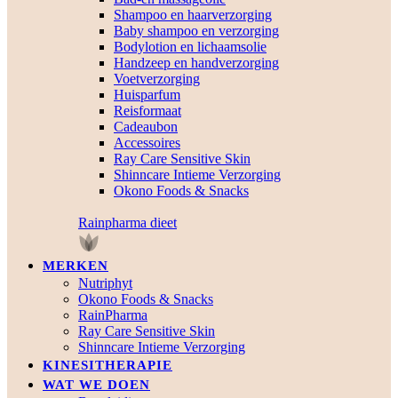
Shampoo en haarverzorging
Baby shampoo en verzorging
Bodylotion en lichaamsolie
Handzeep en handverzorging
Voetverzorging
Huisparfum
Reisformaat
Cadeaubon
Accessoires
Ray Care Sensitive Skin
Shinncare Intieme Verzorging
Okono Foods & Snacks
Rainpharma dieet
MERKEN
Nutriphyt
Okono Foods & Snacks
RainPharma
Ray Care Sensitive Skin
Shinncare Intieme Verzorging
KINESITHERAPIE
WAT WE DOEN