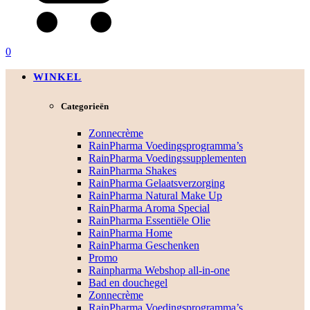
0
WINKEL
Categorieën
Zonnecrème
RainPharma Voedingsprogramma’s
RainPharma Voedingssupplementen
RainPharma Shakes
RainPharma Gelaatsverzorging
RainPharma Natural Make Up
RainPharma Aroma Special
RainPharma Essentiële Olie
RainPharma Home
RainPharma Geschenken
Promo
Rainpharma Webshop all-in-one
Bad en douchegel
Zonnecrème
RainPharma Voedingsprogramma’s