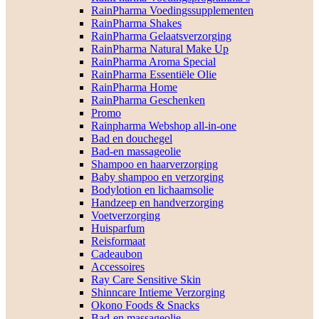
RainPharma Voedingssupplementen
RainPharma Shakes
RainPharma Gelaatsverzorging
RainPharma Natural Make Up
RainPharma Aroma Special
RainPharma Essentiële Olie
RainPharma Home
RainPharma Geschenken
Promo
Rainpharma Webshop all-in-one
Bad en douchegel
Bad-en massageolie
Shampoo en haarverzorging
Baby shampoo en verzorging
Bodylotion en lichaamsolie
Handzeep en handverzorging
Voetverzorging
Huisparfum
Reisformaat
Cadeaubon
Accessoires
Ray Care Sensitive Skin
Shinncare Intieme Verzorging
Okono Foods & Snacks
Bad-en massageolie