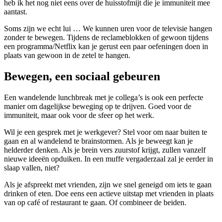
heb ik het nog niet eens over de huisstofmijt die je immuniteit mee
aantast.
Soms zijn we echt lui … We kunnen uren voor de televisie hangen
zonder te bewegen. Tijdens de reclameblokken of gewoon tijdens
een programma/Netflix kan je gerust een paar oefeningen doen in
plaats van gewoon in de zetel te hangen.
Bewegen, een sociaal gebeuren
Een wandelende lunchbreak met je collega’s is ook een perfecte
manier om dagelijkse beweging op te drijven. Goed voor de
immuniteit, maar ook voor de sfeer op het werk.
Wil je een gesprek met je werkgever? Stel voor om naar buiten te
gaan en al wandelend te brainstormen. Als je beweegt kan je
helderder denken. Als je brein vers zuurstof krijgt, zullen vanzelf
nieuwe ideeën opduiken. In een muffe vergaderzaal zal je eerder in
slaap vallen, niet?
Als je afspreekt met vrienden, zijn we snel geneigd om iets te gaan
drinken of eten. Doe eens een actieve uitstap met vrienden in plaats
van op café of restaurant te gaan. Of combineer de beiden.