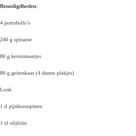
Benodigdheden
:
4 portobello’s
240 g spinazie
80 g kerstomaatjes
80 g geitenkaas (4 dunne plakjes)
Look
1 tl pijnboompitten
1 el olijfolie