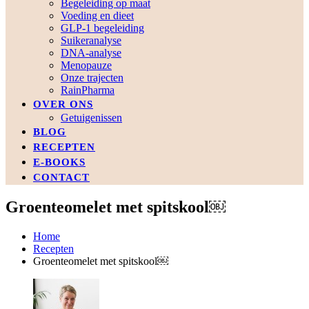
Begeleiding op maat
Voeding en dieet
GLP-1 begeleiding
Suikeranalyse
DNA-analyse
Menopauze
Onze trajecten
RainPharma
OVER ONS
Getuigenissen
BLOG
RECEPTEN
E-BOOKS
CONTACT
Groenteomelet met spitskool￼
Home
Recepten
Groenteomelet met spitskool￼