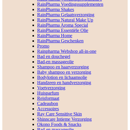
RainPharma Voedingssupplementen
RainPharma Shakes
RainPharma Gelaatsverzorging
RainPharma Natural Make Up
RainPharma Aroma Special
RainPharma Essentiële Olie
RainPharma Home
RainPharma Geschenken
Promo
Rainpharma Webshop all-in-one
Bad en douchegel
Bad-en massageolie
Shampoo en haarverzorging
Baby shampoo en verzorging
Bodylotion en lichaamsolie
Handzeep en handverzorging
Voetverzorging
Huisparfum
Reisformaat
Cadeaubon
Accessoires
Ray Care Sensitive Skin
Shinncare Intieme Verzorging
Okono Foods & Snacks
Bad-en massageolie