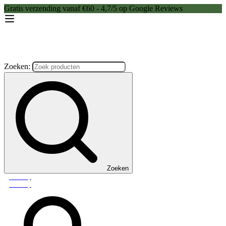
Gratis verzending vanaf €60 - 4,7/5 op Google Reviews
Zoeken:
Zoeken
Webshop
Webshop