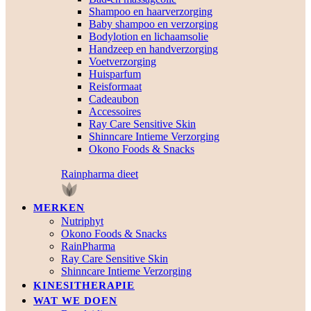
Shampoo en haarverzorging
Baby shampoo en verzorging
Bodylotion en lichaamsolie
Handzeep en handverzorging
Voetverzorging
Huisparfum
Reisformaat
Cadeaubon
Accessoires
Ray Care Sensitive Skin
Shinncare Intieme Verzorging
Okono Foods & Snacks
Rainpharma dieet
MERKEN
Nutriphyt
Okono Foods & Snacks
RainPharma
Ray Care Sensitive Skin
Shinncare Intieme Verzorging
KINESITHERAPIE
WAT WE DOEN