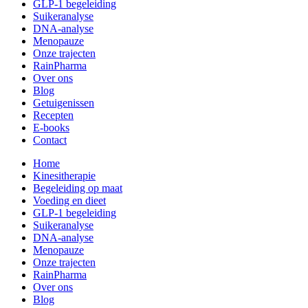
GLP-1 begeleiding
Suikeranalyse
DNA-analyse
Menopauze
Onze trajecten
RainPharma
Over ons
Blog
Getuigenissen
Recepten
E-books
Contact
Home
Kinesitherapie
Begeleiding op maat
Voeding en dieet
GLP-1 begeleiding
Suikeranalyse
DNA-analyse
Menopauze
Onze trajecten
RainPharma
Over ons
Blog