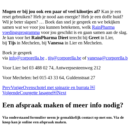
Mogen er bij jou ook een paar of veel kilootjes af?
Kan je een
reset gebruiken? Heb je nood aan energie? Heb je een doffe huid?
Wil je beter slapen? … Boek dan snel je gesprek en we bekijken
samen wat we voor jou kunnen betekenen, welk
RainPharma
voedingsprogramma
voor jou geschikt is en gaan samen aan de slag.
Je kan voor het
RainPharma Dieet
terecht bij
Greet
in Lier,
bij
Tijs
in Mechelen, bij
Vanessa
in Lier en Mechelen.
Boek je gesprek
via
info@corporella.be
,
tijs@corporella.be
of
vanessa@corporella.be
Voor Lier: bel 03 488 02 74, Antwerpsesteenweg 212
Voor Mechelen: bel 015 43 33 64, Guldenstraat 27
Prev
Vorige
Ovenschotel met spinazie en burrata ￼
Volgende
Courgette lasagne￼
Next
Een afspraak maken of meer info nodig?
Via onderstaand formulier neem je gemakkelijk contact op met ons. Via de
knop kan je online een afspraak maken.