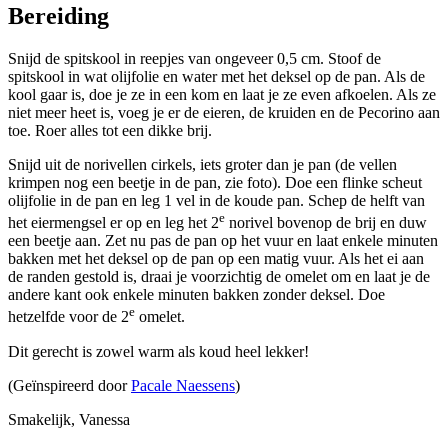
Bereiding
Snijd de spitskool in reepjes van ongeveer 0,5 cm. Stoof de
spitskool in wat olijfolie en water met het deksel op de pan. Als de
kool gaar is, doe je ze in een kom en laat je ze even afkoelen. Als ze
niet meer heet is, voeg je er de eieren, de kruiden en de Pecorino aan
toe. Roer alles tot een dikke brij.
Snijd uit de norivellen cirkels, iets groter dan je pan (de vellen
krimpen nog een beetje in de pan, zie foto). Doe een flinke scheut
olijfolie in de pan en leg 1 vel in de koude pan. Schep de helft van
e
het eiermengsel er op en leg het 2
norivel bovenop de brij en duw
een beetje aan. Zet nu pas de pan op het vuur en laat enkele minuten
bakken met het deksel op de pan op een matig vuur. Als het ei aan
de randen gestold is, draai je voorzichtig de omelet om en laat je de
andere kant ook enkele minuten bakken zonder deksel. Doe
e
hetzelfde voor de 2
omelet.
Dit gerecht is zowel warm als koud heel lekker!
(Geïnspireerd door
Pacale Naessens
)
Smakelijk, Vanessa