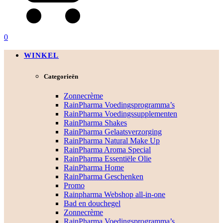
0
WINKEL
Categorieën
Zonnecrème
RainPharma Voedingsprogramma’s
RainPharma Voedingssupplementen
RainPharma Shakes
RainPharma Gelaatsverzorging
RainPharma Natural Make Up
RainPharma Aroma Special
RainPharma Essentiële Olie
RainPharma Home
RainPharma Geschenken
Promo
Rainpharma Webshop all-in-one
Bad en douchegel
Zonnecrème
RainPharma Voedingsprogramma’s